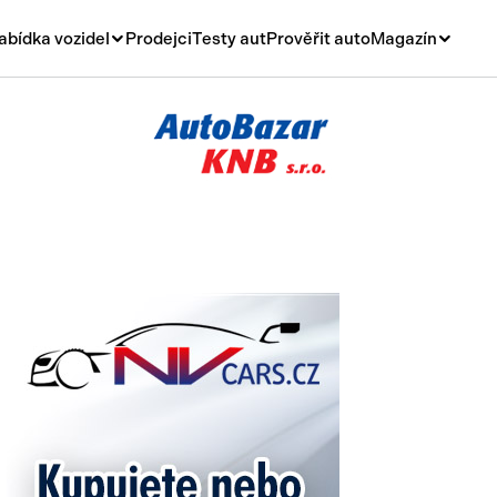
abídka vozidel
Prodejci
Testy aut
Prověřit auto
Magazín
Novinky
vá
Rady a tipy
ní
Nové modely
á
Ojetiny
y
Auto a život
y a návěsy
Videa
sy
í stroje
í díly