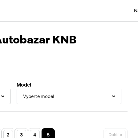
N
Osobní
Autobazar KNB
Užitko
Náklad
Obytn
Motork
Model
Přívěs
Vyberte model
Autobu
Pracovn
Náhradn
2
3
4
5
Další »