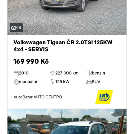
48
Volkswagen Tiguan ČR 2.0TSI 125KW
4x4 - SERVIS
169 990 Kč
2010
227 000 km
benzin
manuální
125 kW
SUV
AutoBazar AUTO CENTRO