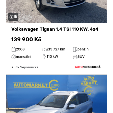
15
Volkswagen Tiguan 1.4 TSI 110 KW, 4x4
139 900 Kč
2008
213 727 km
benzin
manuální
110 kW
SUV
Auto Nepomucká