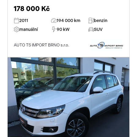
178 000 Kč
2011
194 000 km
benzin
manuální
90 kW
SUV
AUTO TS IMPORT BRNO s.r.o.