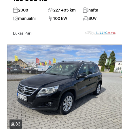
2008
227 485 km
nafta
manuální
100 kW
SUV
Lukáš Pařil
33