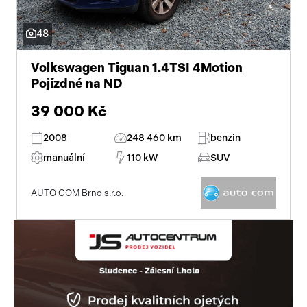
Pracovní stroje
Auto a život
48
Náhradní díly
Videa
Volkswagen Tiguan 1.4TSI 4Motion
Pojízdné na ND
Příslušenství
39 000 Kč
2008
248 460 km
benzin
manuální
110 kW
SUV
AUTO COM Brno s.r.o.