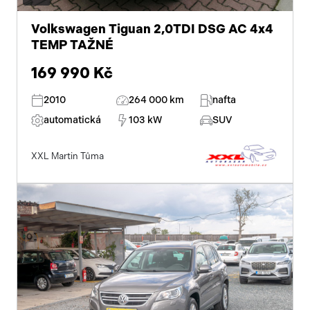
Volkswagen Tiguan 2,0TDI DSG AC 4x4
TEMP TAŽNÉ
169 990 Kč
2010
264 000 km
nafta
automatická
103 kW
SUV
XXL Martin Tůma