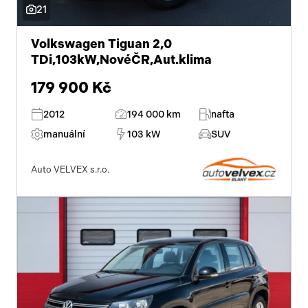
21
Volkswagen Tiguan 2,0
TDi,103kW,NovéČR,Aut.klima
179 900 Kč
2012
194 000 km
nafta
manuální
103 kW
SUV
Auto VELVEX s.r.o.