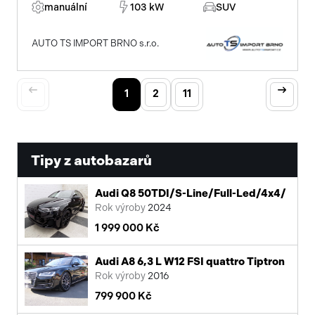
manuální
103 kW
SUV
AUTO TS IMPORT BRNO s.r.o.
1
2
11
Tipy z autobazarů
Audi Q8 50TDI/S-Line/Full-Led/4x4/
Rok výroby
2024
1 999 000 Kč
Audi A8 6,3 L W12 FSI quattro Tiptron
Rok výroby
2016
799 900 Kč