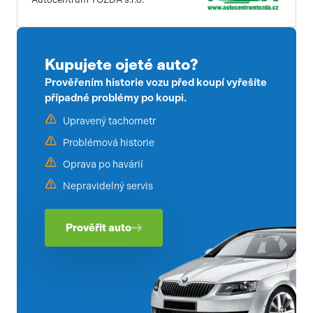
Kupujete ojeté auto?
Prověřením historie vozu před koupí vyřešíte
případné problémy po koupi.
Upravený tachometr
Problémová historie
Oprava po havárií
Nepravidelný servis
Prověřit auto