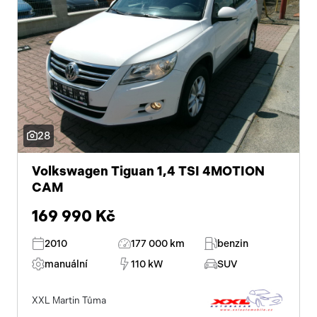
28
Volkswagen Tiguan 1,4 TSI 4MOTION
CAM
169 990 Kč
2010
177 000 km
benzin
manuální
110 kW
SUV
XXL Martin Tůma