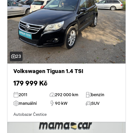
23
Volkswagen Tiguan 1.4 TSI
179 999 Kč
2011
292 000 km
benzin
manuální
90 kW
SUV
Autobazar Čestice