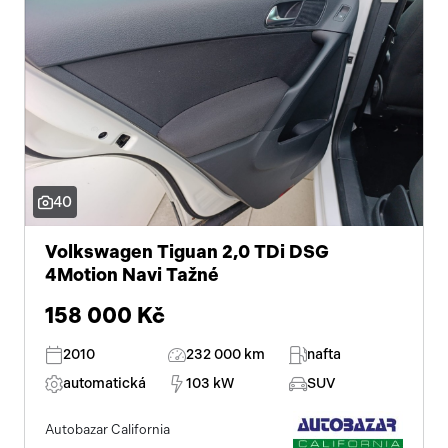
40
Volkswagen Tiguan 2,0 TDi DSG
4Motion Navi Tažné
158 000 Kč
2010
232 000 km
nafta
automatická
103 kW
SUV
Autobazar California