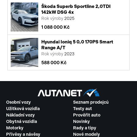
Škoda Superb Sportline 2,0TDI
142kW DSG 4x
Rok výroby
2025
1 088 000 Kč
Hyundai Ioniq 5 0,0 170PS Smart
Range A/T
Rok výroby
2023
588 000 Kč
Osobní vozy
Seznam prodejců
Užitková vozidla
Testy aut
Nákladní vozy
Prověřit auto
Obytná vozidla
Novinky
Motorky
Rady a tipy
Přívěsy a návěsy
Nové modely