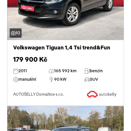
10
Volkswagen Tiguan 1,4 Tsi trend&Fun
179 900 Kč
2011
165 992 km
benzin
manuální
90 kW
SUV
AUTOŠELLY Domažlice s.r.o.