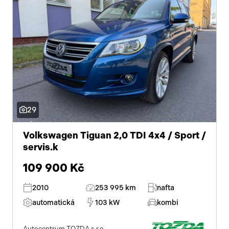
29
Volkswagen Tiguan 2,0 TDI 4x4 / Sport /
servis.k
109 900 Kč
2010
253 995 km
nafta
automatická
103 kW
kombi
Autocentrum TOZDA s.r.o.