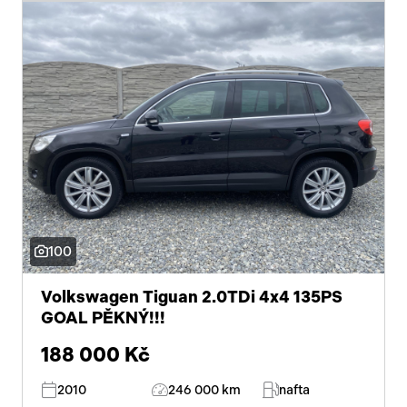
100
Volkswagen Tiguan 2.0TDi 4x4 135PS
GOAL PĚKNÝ!!!
188 000 Kč
2010
246 000 km
nafta