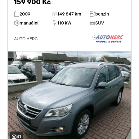
159 900 Kč
2009
149 847 km
benzin
manuální
110 kW
SUV
AUTO HERC
Začátek reklamy
Konec reklamy
31