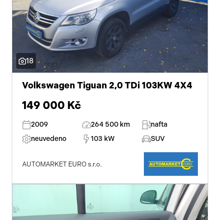
18
Volkswagen Tiguan 2,0 TDi 103KW 4X4
149 000 Kč
2009
264 500 km
nafta
neuvedeno
103 kW
SUV
AUTOMARKET EURO s.r.o.