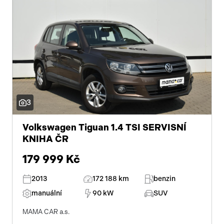
3
Volkswagen Tiguan 1.4 TSI SERVISNÍ
KNIHA ČR
179 999 Kč
2013
172 188 km
benzin
manuální
90 kW
SUV
MAMA CAR a.s.