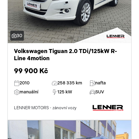
30
Volkswagen Tiguan 2.0 TDi/125kW R-
Line 4motion
99 900 Kč
2010
258 335 km
nafta
manuální
125 kW
SUV
LENNER MOTORS - zánovní vozy