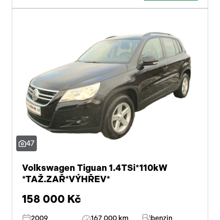
47
Volkswagen Tiguan 1.4TSi*110kW
*TAŽ.ZAŘ*VÝHŘEV*
158 000 Kč
2009
167 000 km
benzin