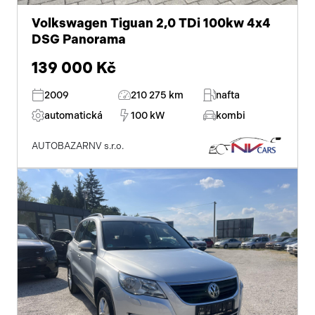
Volkswagen Tiguan 2,0 TDi 100kw 4x4
DSG Panorama
139 000 Kč
2009
210 275 km
nafta
automatická
100 kW
kombi
AUTOBAZARNV s.r.o.