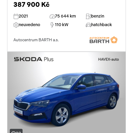
387 900 Kč
2021
75 644 km
benzin
neuvedeno
110 kW
hatchback
Autocentrum BARTH a.s.