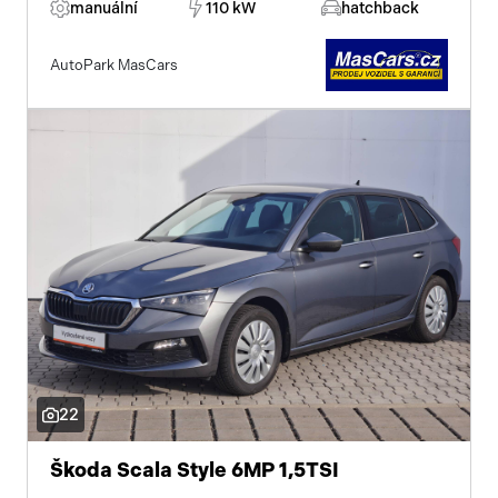
manuální
110 kW
hatchback
AutoPark MasCars
22
Škoda Scala Style 6MP 1,5TSI