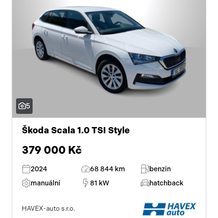
5
Škoda Scala 1.0 TSI Style
379 000 Kč
2024
68 844 km
benzin
manuální
81 kW
hatchback
HAVEX-auto s.r.o.