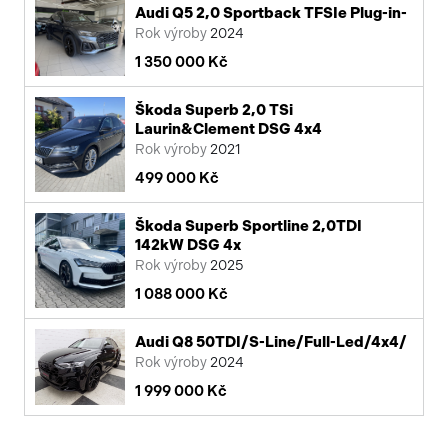
Audi Q5 2,0 Sportback TFSIe Plug-in-
Rok výroby
2024
1 350 000 Kč
Škoda Superb 2,0 TSi
Laurin&Clement DSG 4x4
Rok výroby
2021
499 000 Kč
Škoda Superb Sportline 2,0TDI
142kW DSG 4x
Rok výroby
2025
1 088 000 Kč
Audi Q8 50TDI/S-Line/Full-Led/4x4/
Rok výroby
2024
1 999 000 Kč