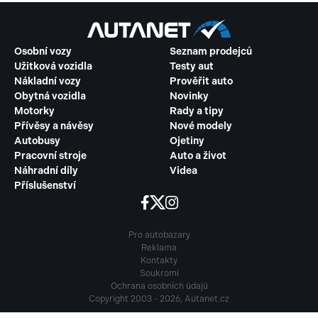
Osobní vozy
Seznam prodejců
Užitková vozidla
Testy aut
Nákladní vozy
Prověřit auto
Obytná vozidla
Novinky
Motorky
Rady a tipy
Přívěsy a návěsy
Nové modely
Autobusy
Ojetiny
Pracovní stroje
Auto a život
Náhradní díly
Videa
Příslušenství
Pro autobazary
Reklama
Kontakty
Soukromí
Ochrana osobních údajů
Copyright 2003 - 2026, Autanet.cz