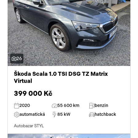
26
Škoda Scala 1.0 TSI DSG TZ Matrix
Virtual
399 000 Kč
2020
55 600 km
benzin
automatická
85 kW
hatchback
Autobazar STYL