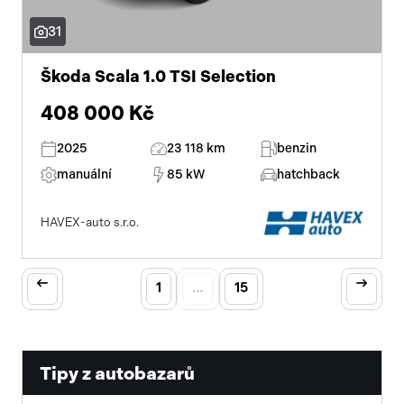
31
Škoda Scala 1.0 TSI Selection
408 000 Kč
2025
23 118 km
benzin
manuální
85 kW
hatchback
HAVEX-auto s.r.o.
1
…
15
Tipy z autobazarů