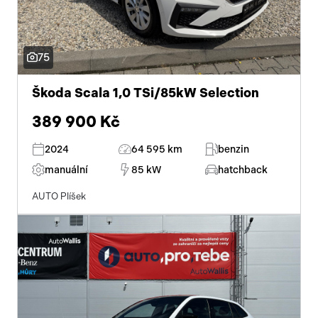
75
Škoda Scala 1,0 TSi/85kW Selection
389 900 Kč
2024
64 595 km
benzin
manuální
85 kW
hatchback
AUTO Plíšek