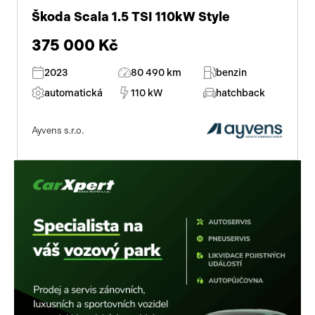
Škoda Scala 1.5 TSI 110kW Style
Pracovní stroje
Auto a život
375 000 Kč
Náhradní díly
Videa
2023
80 490 km
benzin
Příslušenství
automatická
110 kW
hatchback
Ayvens s.r.o.