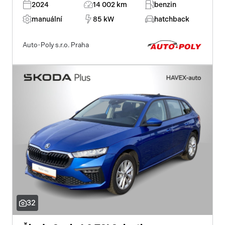
2024
14 002 km
benzin
manuální
85 kW
hatchback
Auto-Poly s.r.o. Praha
32