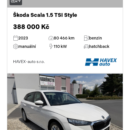
29
Škoda Scala 1.5 TSI Style
388 000 Kč
2023
80 466 km
benzin
manuální
110 kW
hatchback
HAVEX-auto s.r.o.