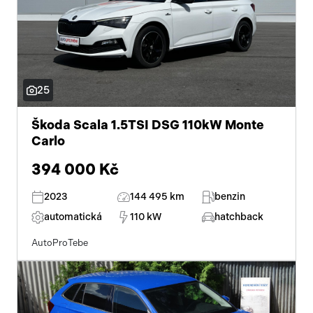
25
Škoda Scala 1.5TSI DSG 110kW Monte
Carlo
394 000 Kč
2023
144 495 km
benzin
automatická
110 kW
hatchback
AutoProTebe