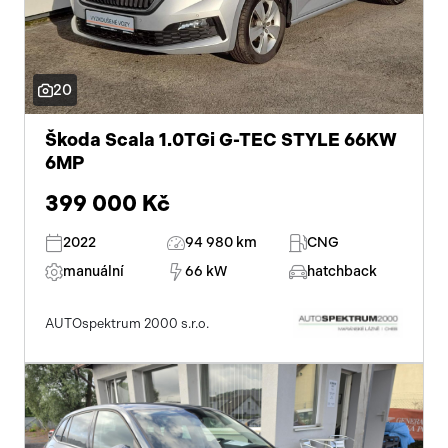
20
Škoda Scala 1.0TGi G-TEC STYLE 66KW
6MP
399 000 Kč
2022
94 980 km
CNG
manuální
66 kW
hatchback
AUTOspektrum 2000 s.r.o.