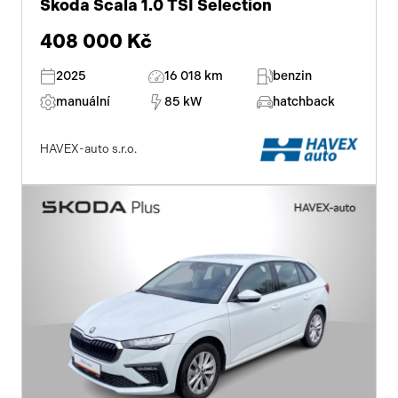
Škoda Scala 1.0 TSI Selection
408 000 Kč
2025
16 018 km
benzin
manuální
85 kW
hatchback
HAVEX-auto s.r.o.