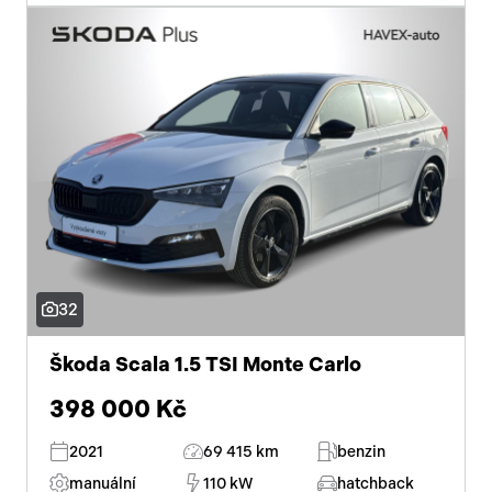
32
Škoda Scala 1.5 TSI Monte Carlo
398 000 Kč
2021
69 415 km
benzin
manuální
110 kW
hatchback