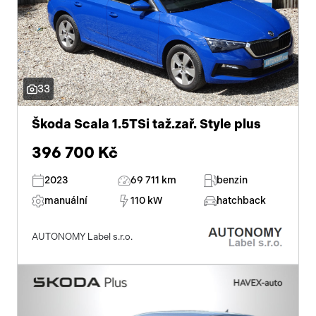
33
Škoda Scala 1.5TSi taž.zař. Style plus
396 700 Kč
2023
69 711 km
benzin
manuální
110 kW
hatchback
AUTONOMY Label s.r.o.
Začátek reklamy
Konec reklamy