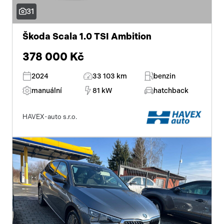
31
Škoda Scala 1.0 TSI Ambition
378 000 Kč
2024
33 103 km
benzin
manuální
81 kW
hatchback
HAVEX-auto s.r.o.