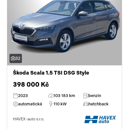
32
Škoda Scala 1.5 TSI DSG Style
398 000 Kč
2023
103 183 km
benzin
automatická
110 kW
hatchback
HAVEX-auto s.r.o.