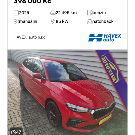
398 000 Kč
2025
22 495 km
benzin
manuální
85 kW
hatchback
HAVEX-auto s.r.o.
47