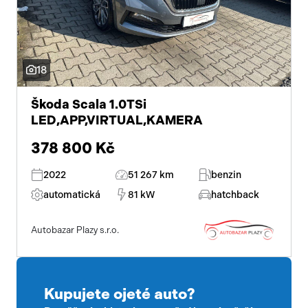
18
Škoda Scala 1.0TSi
LED,APP,VIRTUAL,KAMERA
378 800 Kč
2022
51 267 km
benzin
automatická
81 kW
hatchback
Autobazar Plazy s.r.o.
Kupujete ojeté auto?