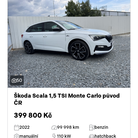
50
Škoda Scala 1,5 TSI Monte Carlo původ
ČR
399 800 Kč
2022
99 998 km
benzin
manuální
110 kW
hatchback