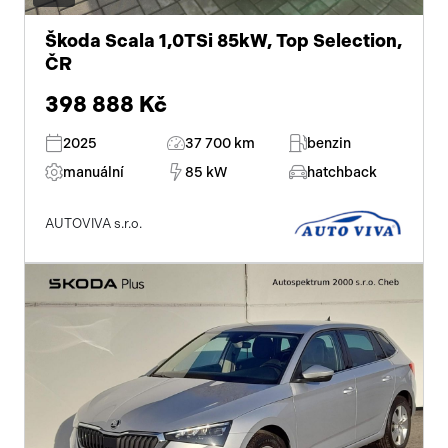
Škoda Scala 1,0TSi 85kW, Top Selection,
ČR
398 888 Kč
2025
37 700 km
benzin
manuální
85 kW
hatchback
AUTOVIVA s.r.o.