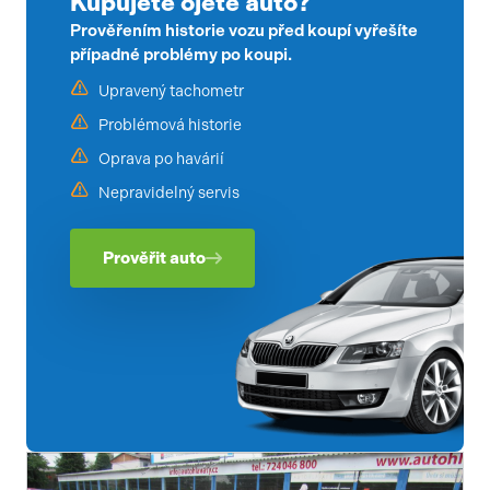
Kupujete ojeté auto?
Prověřením historie vozu před koupí vyřešíte
případné problémy po koupi.
Upravený tachometr
Problémová historie
Oprava po havárií
Nepravidelný servis
Prověřit auto