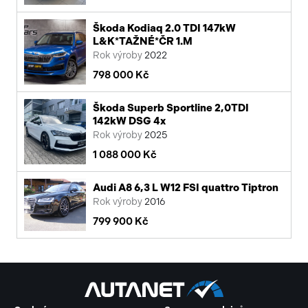
Škoda Kodiaq 2.0 TDI 147kW
L&K*TAŽNÉ*ČR 1.M
Rok výroby
2022
798 000 Kč
Škoda Superb Sportline 2,0TDI
142kW DSG 4x
Rok výroby
2025
1 088 000 Kč
Audi A8 6,3 L W12 FSI quattro Tiptron
Rok výroby
2016
799 900 Kč