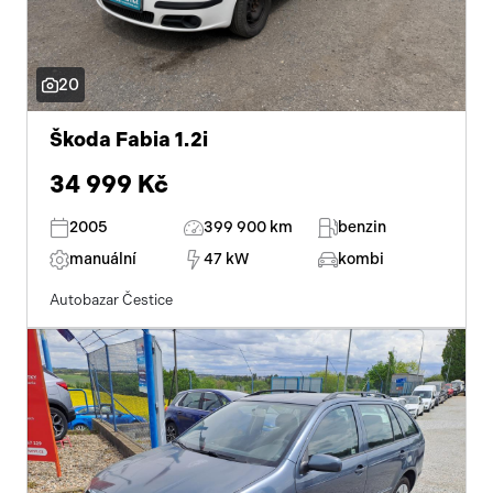
20
Škoda Fabia 1.2i
34 999 Kč
2005
399 900 km
benzin
manuální
47 kW
kombi
Autobazar Čestice