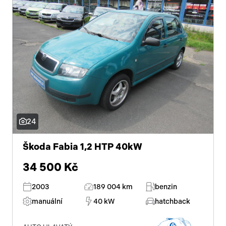
24
Škoda Fabia 1,2 HTP 40kW
34 500 Kč
2003
189 004 km
benzin
manuální
40 kW
hatchback