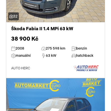
32
Škoda Fabia II 1.4 MPi 63 kW
38 900 Kč
2008
275 598 km
benzin
manuální
63 kW
hatchback
AUTO HERC