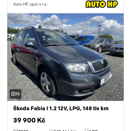
Auto HP, spol. s r.o.
16
Škoda Fabia I 1.2 12V, LPG, 148 tis km
39 900 Kč