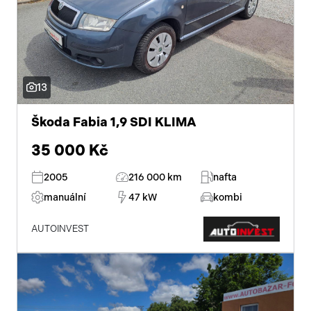
13
Škoda Fabia 1,9 SDI KLIMA
35 000 Kč
2005
216 000 km
nafta
manuální
47 kW
kombi
AUTOINVEST