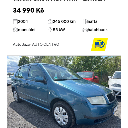
34 990 Kč
2004
245 000 km
nafta
manuální
55 kW
hatchback
AutoBazar AUTO CENTRO