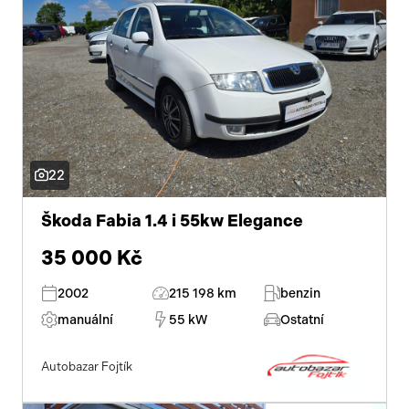
22
Škoda Fabia 1.4 i 55kw Elegance
35 000 Kč
2002
215 198 km
benzin
manuální
55 kW
Ostatní
Autobazar Fojtík