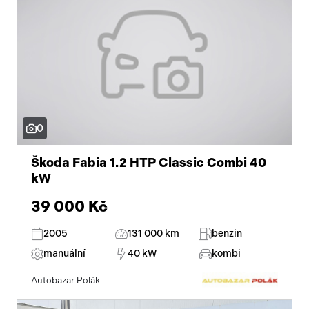
0
Škoda Fabia 1.2 HTP Classic Combi 40
kW
39 000 Kč
2005
131 000 km
benzin
manuální
40 kW
kombi
Autobazar Polák