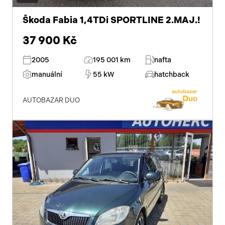
Škoda Fabia 1,4TDi SPORTLINE 2.MAJ.!
37 900 Kč
2005
195 001 km
nafta
manuální
55 kW
hatchback
AUTOBAZAR DUO