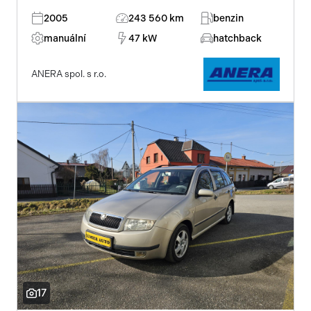
2005
243 560 km
benzin
manuální
47 kW
hatchback
ANERA spol. s r.o.
17