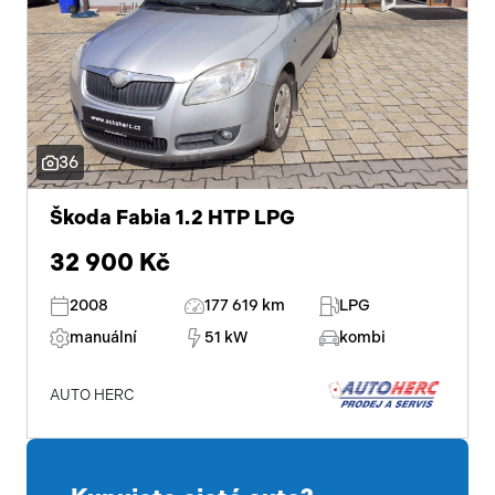
36
Škoda Fabia 1.2 HTP LPG
32 900 Kč
2008
177 619 km
LPG
manuální
51 kW
kombi
AUTO HERC