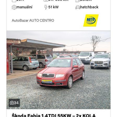
manuální
51 kW
hatchback
AutoBazar AUTO CENTRO
34
Škoda Fabia 1.4TDI 55KW – 2x KOLA