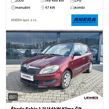
2005
148 466 km
LPG
manuální
47 kW
kombi
ANERA spol. s r.o.
21