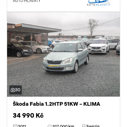
AUTO HLAVATÝ
30
Škoda Fabia 1.2HTP 51KW – KLIMA
34 990 Kč
2011
317 000 km
benzin