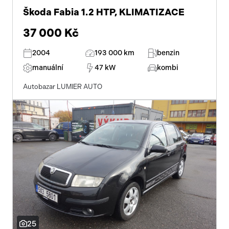
Škoda Fabia 1.2 HTP, KLIMATIZACE
37 000 Kč
2004
193 000 km
benzin
manuální
47 kW
kombi
Autobazar LUMIER AUTO
25