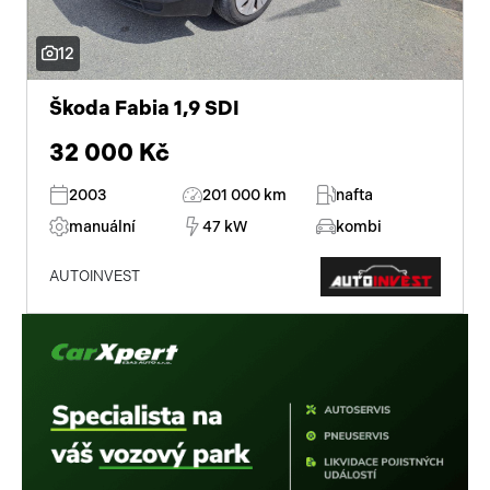
Pracovní stroje
Auto a život
12
Náhradní díly
Videa
Škoda Fabia 1,9 SDI
Příslušenství
32 000 Kč
2003
201 000 km
nafta
manuální
47 kW
kombi
AUTOINVEST