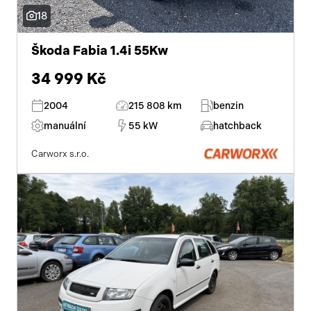
18
Škoda Fabia 1.4i 55Kw
34 999 Kč
2004
215 808 km
benzin
manuální
55 kW
hatchback
Carworx s.r.o.