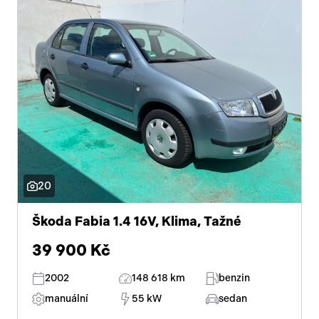
20
Škoda Fabia 1.4 16V, Klima, Tažné
39 900 Kč
2002
148 618 km
benzin
manuální
55 kW
sedan