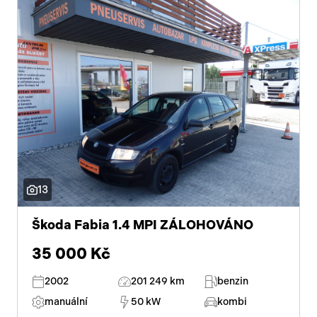
Začátek reklamy
Konec reklamy
13
Škoda Fabia 1.4 MPI ZÁLOHOVÁNO
35 000 Kč
2002
201 249 km
benzin
manuální
50 kW
kombi