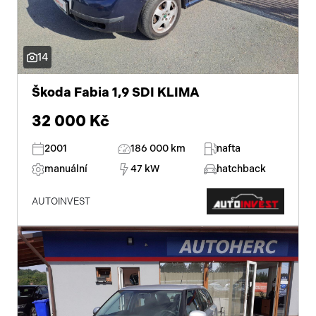
14
Škoda Fabia 1,9 SDI KLIMA
32 000 Kč
2001
186 000 km
nafta
manuální
47 kW
hatchback
AUTOINVEST