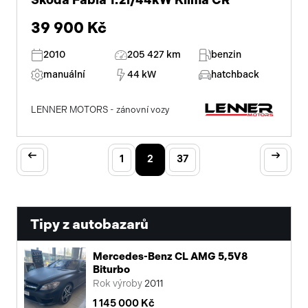
Škoda Fabia 1.2i/44kW Klima ČR
39 900 Kč
2010
205 427 km
benzin
manuální
44 kW
hatchback
LENNER MOTORS - zánovní vozy
1
2
37
Tipy z autobazarů
Mercedes-Benz CL AMG 5,5V8
Biturbo
Rok výroby
2011
1 145 000 Kč