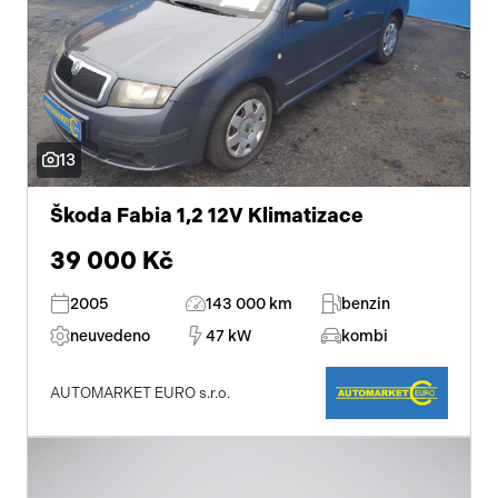
13
Škoda Fabia 1,2 12V Klimatizace
39 000 Kč
2005
143 000 km
benzin
neuvedeno
47 kW
kombi
AUTOMARKET EURO s.r.o.