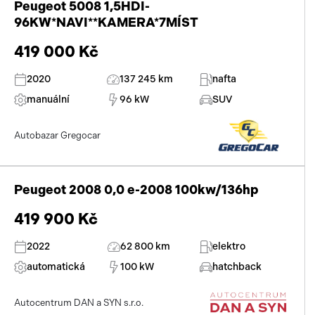
Peugeot 5008 1,5HDI-
96KW*NAVI**KAMERA*7MÍST
419 000 Kč
2020
137 245 km
nafta
manuální
96 kW
SUV
Autobazar Gregocar
Peugeot 2008 0,0 e-2008 100kw/136hp
419 900 Kč
2022
62 800 km
elektro
automatická
100 kW
hatchback
Autocentrum DAN a SYN s.r.o.