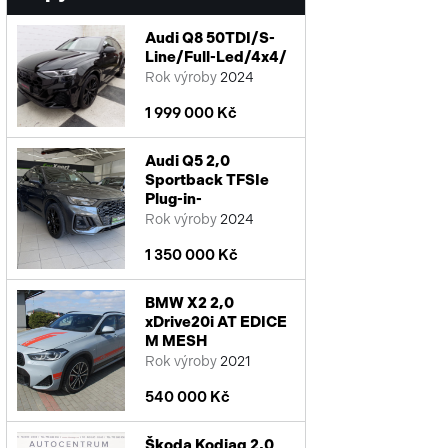
Audi Q8 50TDI/S-
Line/Full-Led/4x4/
Rok výroby
2024
1 999 000 Kč
Audi Q5 2,0
Sportback TFSIe
Plug-in-
Rok výroby
2024
1 350 000 Kč
BMW X2 2,0
xDrive20i AT EDICE
M MESH
Rok výroby
2021
540 000 Kč
Škoda Kodiaq 2,0