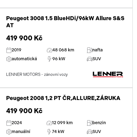
Peugeot 3008 1.5 BlueHDi/96kW Allure S&S
AT
419 900 Kč
2019
48 068 km
nafta
automatická
96 kW
SUV
LENNER MOTORS - zánovní vozy
Peugeot 2008 1,2 PT ČR,ALLURE,ZÁRUKA
419 900 Kč
2024
12 099 km
benzin
manuální
74 kW
SUV