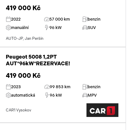
419 000 Kč
2022
57 000 km
benzin
manuální
96 kW
SUV
AUTO-JP, Jan Peršín
Peugeot 5008 1,2PT
AUT*96kW*REZERVACE!
419 000 Kč
2023
99 853 km
benzin
automatická
96 kW
MPV
CAR1 Vysokov