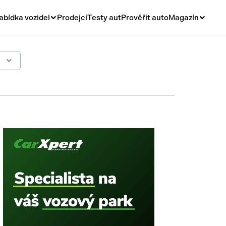
abídka vozidel
Prodejci
Testy aut
Prověřit auto
Magazín
Novinky
vá
Rady a tipy
ní
Nové modely
á
Ojetiny
y
Auto a život
y a návěsy
Videa
sy
í stroje
í díly