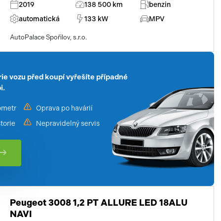
2019
138 500 km
benzin
automatická
133 kW
MPV
AutoPalace Spořilov, s.r.o.
ie vozu před koupí vyřešíte případné
i.
ometr
Oprava po havárií
torie
Nepravidelný servis
Peugeot 3008 1,2 PT ALLURE LED 18ALU
NAVI