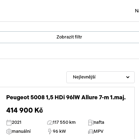
N
Osobní
Zobrazit filtr
Užitko
Náklad
Obytn
Nejlevnější
Motork
Přívěs
Peugeot 5008 1,5 HDi 96lW Allure 7-m 1.maj.
Autobu
414 900 Kč
Pracovn
2021
117 550 km
nafta
manuální
96 kW
MPV
Náhradn