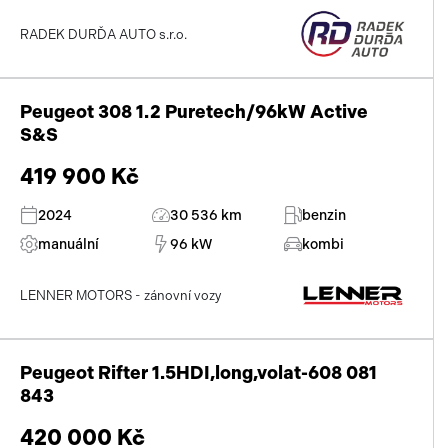
RADEK DURĎA AUTO s.r.o.
Peugeot 308 1.2 Puretech/96kW Active
S&S
419 900 Kč
2024
30 536 km
benzin
manuální
96 kW
kombi
LENNER MOTORS - zánovní vozy
Peugeot Rifter 1.5HDI,long,volat-608 081
843
420 000 Kč