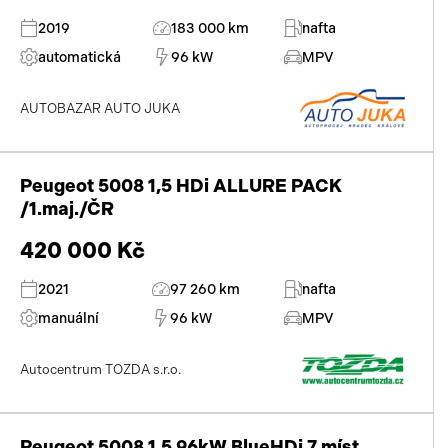
2019
183 000 km
nafta
automatická
96 kW
MPV
AUTOBAZAR AUTO JUKA
Peugeot 5008 1,5 HDi ALLURE PACK
/1.maj./ČR
420 000 Kč
2021
97 260 km
nafta
manuální
96 kW
MPV
Autocentrum TOZDA s.r.o.
Peugeot 5008 1,5 96kW BlueHDi 7 míst