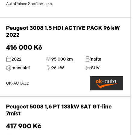
AutoPalace Spořilov, s.r.o.
Přísluš
Peugeot 3008 1.5 HDI ACTIVE PACK 96 kW
2022
416 000 Kč
2022
95 000 km
nafta
manuální
96 kW
SUV
OK-AUTA.cz
Peugeot 5008 1,6 PT 133kW 8AT GT-line
7míst
417 900 Kč