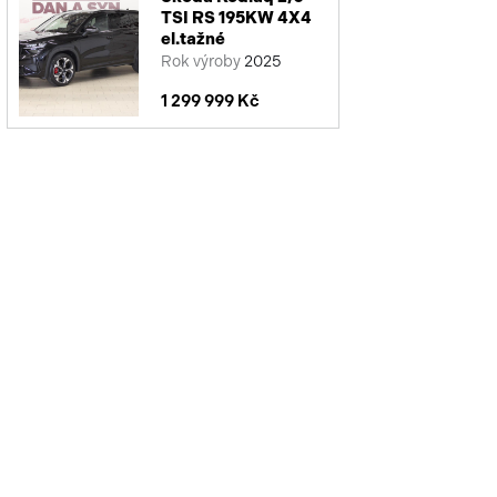
TSI RS 195KW 4X4
el.tažné
Rok výroby
2025
1 299 999 Kč