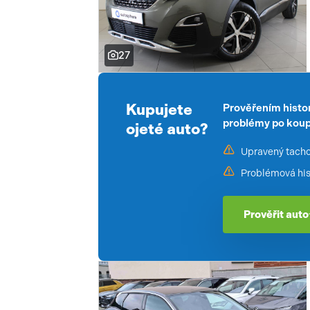
27
Kupujete
Prověřením histor
problémy po koup
ojeté auto?
Upravený tach
Problémová his
Prověřit auto