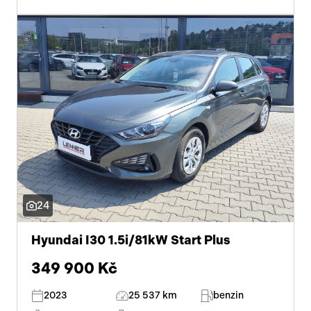
24
Hyundai I30 1.5i/81kW Start Plus
349 900 Kč
2023
25 537 km
benzin