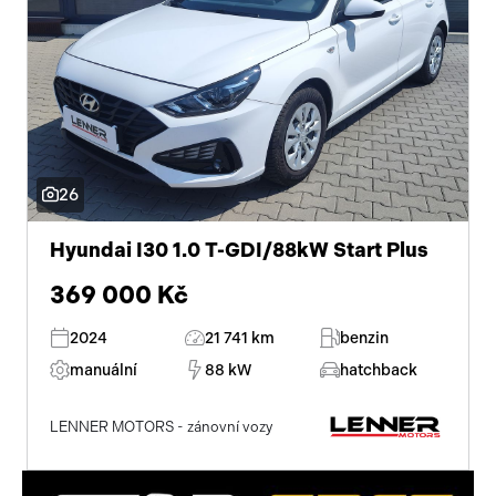
26
Hyundai I30 1.0 T-GDI/88kW Start Plus
369 000 Kč
2024
21 741 km
benzin
manuální
88 kW
hatchback
LENNER MOTORS - zánovní vozy