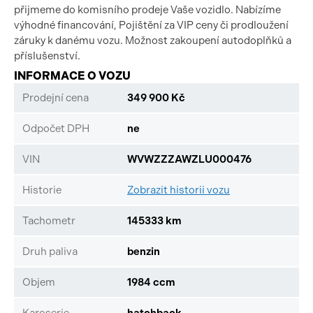
přijmeme do komisního prodeje Vaše vozidlo. Nabízíme
výhodné financování, Pojištění za VIP ceny či prodloužení
záruky k danému vozu. Možnost zakoupení autodoplňků a
příslušenství.
INFORMACE O VOZU
Prodejní cena
349 900 Kč
Odpočet DPH
ne
VIN
WVWZZZAWZLU000476
Historie
Zobrazit historii vozu
Tachometr
145333 km
Druh paliva
benzin
Objem
1984 ccm
Karoserie
hatchback