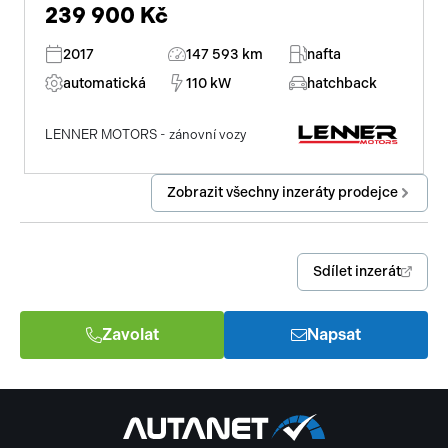
239 900 Kč
2017
147 593 km
nafta
automatická
110 kW
hatchback
LENNER MOTORS - zánovní vozy
Zobrazit všechny inzeráty prodejce
Sdílet inzerát
Zavolat
Napsat