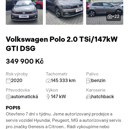
Pracovní stroje
Auto a život
+22
Náhradní díly
Videa
Příslušenství
Volkswagen Polo 2.0 TSi/147kW
GTI DSG
349 900 Kč
Rok výroby
Tachometr
Palivo
2020
145 333 km
benzin
Převodovka
Výkon
Karoserie
automatická
147 kW
hatchback
POPIS
Otevřeno 7 dní v týdnu. Jsme autorizovaný prodejce a
servis vozidel Hyundai, Peugeot, MG a autorizovaný servis
pro značky Genesis a Citroen.. Rádi vykoupíme nebo