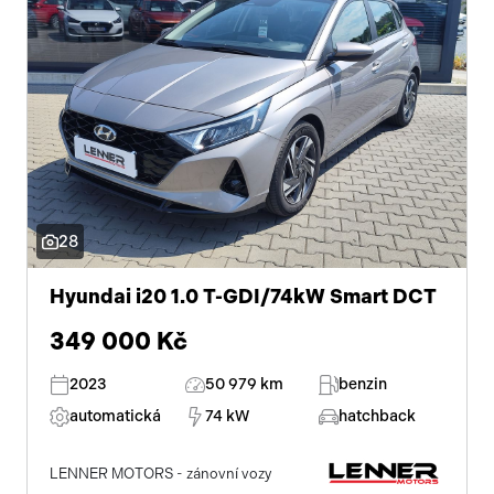
28
Hyundai i20 1.0 T-GDI/74kW Smart DCT
349 000 Kč
2023
50 979 km
benzin
automatická
74 kW
hatchback
LENNER MOTORS - zánovní vozy