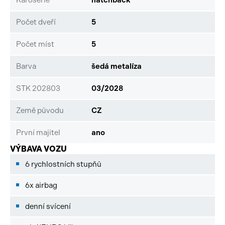
Počet dveří
5
Počet míst
5
Barva
šedá metalíza
STK 202803
03/2028
Země původu
CZ
První majitel
ano
VÝBAVA VOZU
6 rychlostních stupňů
6x airbag
denní svícení