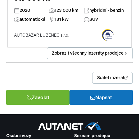
2020
123 000 km
hybridní - benzin
automatická
131 kW
SUV
AUTOBAZAR LUBENEC s.r.o.
Zobrazit všechny inzeráty prodejce
Sdílet inzerát
Zavolat
Napsat
Osobní vozy
Seznam prodejců