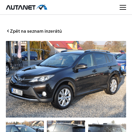
Zpět na seznam inzerátů
Osobní
Užitková
Nákladní
Obytná
Novinky
Motorky
Rady a tipy
Přívěsy a návěsy
Nové modely
Autobusy
Ojetiny