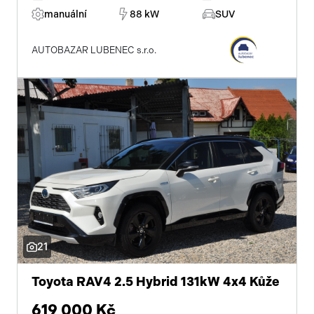
manuální
88 kW
SUV
AUTOBAZAR LUBENEC s.r.o.
21
Toyota RAV4 2.5 Hybrid 131kW 4x4 Kůže
619 000 Kč