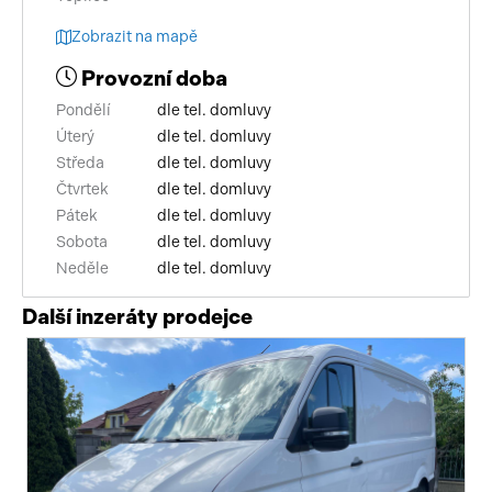
Zobrazit na mapě
Provozní doba
Pondělí
dle tel. domluvy
Úterý
dle tel. domluvy
Středa
dle tel. domluvy
Čtvrtek
dle tel. domluvy
Pátek
dle tel. domluvy
Sobota
dle tel. domluvy
Neděle
dle tel. domluvy
Další inzeráty prodejce