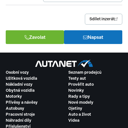
Sdílet inzerát
Zavolat
Napsat
Osobní vozy
Seznam prodejců
Užitková vozidla
Testy aut
Nákladní vozy
Prověřit auto
Obytná vozidla
Novinky
Motorky
Rady a tipy
Přívěsy a návěsy
Nové modely
Autobusy
Ojetiny
Pracovní stroje
Auto a život
Náhradní díly
Videa
Příslušenství