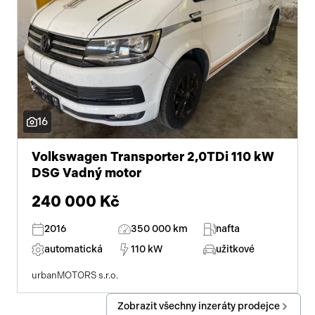
16
Volkswagen Transporter 2,0TDi 110 kW
DSG Vadný motor
240 000 Kč
2016
350 000 km
nafta
automatická
110 kW
užitkové
urbanMOTORS s.r.o.
Zobrazit všechny inzeráty prodejce