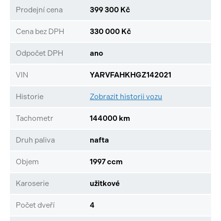
Prodejní cena
399 300 Kč
Cena bez DPH
330 000 Kč
Odpočet DPH
ano
VIN
YARVFAHKHGZ142021
Historie
Zobrazit historii vozu
Tachometr
144000 km
Druh paliva
nafta
Objem
1997 ccm
Karoserie
užitkové
Počet dveří
4