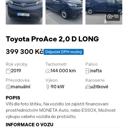
Pracovní stroje
Auto a život
+10
Náhradní díly
Videa
Příslušenství
Toyota ProAce 2,0 D LONG
399 300 Kč
Odpočet DPH možný
Rok výroby
Tachometr
Palivo
2019
144 000 km
nafta
Převodovka
Výkon
Karoserie
manuální
90 kW
užitkové
POPIS
VIN dle foto štítku, Na vozidlo lze zajistit financovaní
prostřednictvím MONETA Auto, nebo ESSOX, Možnost
výkupu vašeho vozidla do protiúčtu
INFORMACE O VOZU