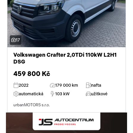
17
Volkswagen Crafter 2,0TDi 110kW L2H1
DSG
459 800 Kč
2022
179 000 km
nafta
automatická
103 kW
užitkové
urbanMOTORS s.r.o.