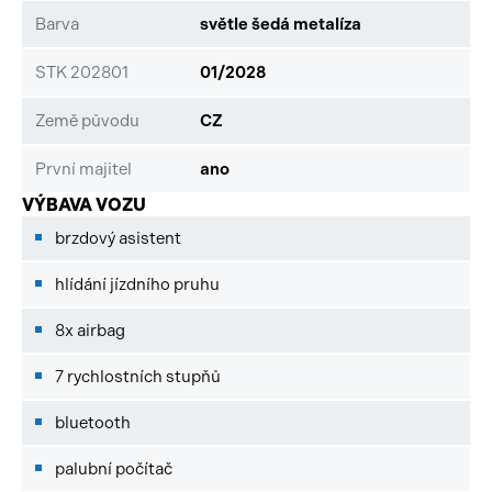
Barva
světle šedá metalíza
STK 202801
01/2028
Země původu
CZ
První majitel
ano
VÝBAVA VOZU
brzdový asistent
hlídání jízdního pruhu
8x airbag
7 rychlostních stupňů
bluetooth
palubní počítač