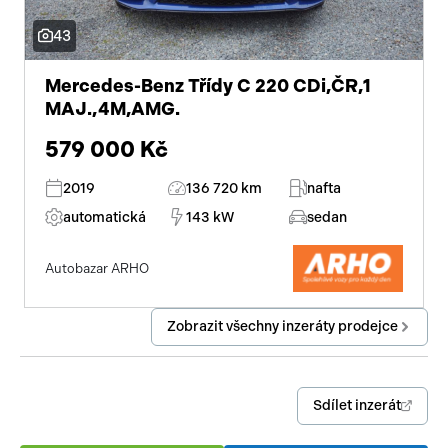
43
Mercedes-Benz Třídy C 220 CDi,ČR,1
MAJ.,4M,AMG.
579 000 Kč
2019
136 720 km
nafta
automatická
143 kW
sedan
Autobazar ARHO
Zobrazit všechny inzeráty prodejce
Sdílet inzerát