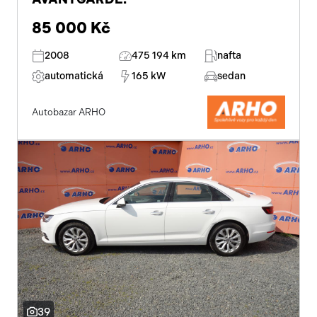
85 000 Kč
2008
475 194 km
nafta
automatická
165 kW
sedan
Autobazar ARHO
39