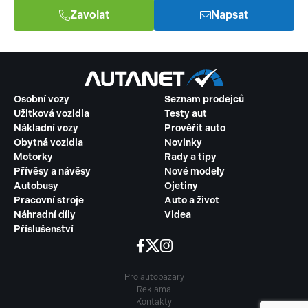
Zavolat
Napsat
Osobní vozy
Seznam prodejců
Užitková vozidla
Testy aut
Nákladní vozy
Prověřit auto
Obytná vozidla
Novinky
Motorky
Rady a tipy
Přívěsy a návěsy
Nové modely
Autobusy
Ojetiny
Pracovní stroje
Auto a život
Náhradní díly
Videa
Příslušenství
Pro autobazary
Reklama
Kontakty