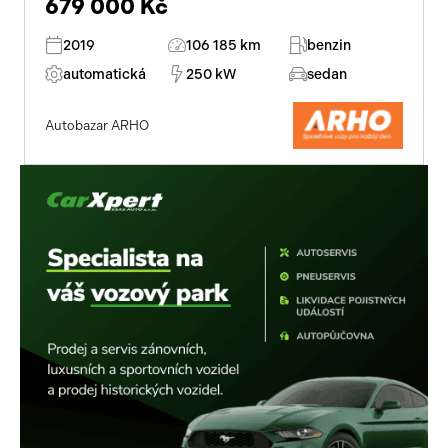
679 000 Kč
2019
106 185 km
benzin
automatická
250 kW
sedan
Autobazar ARHO