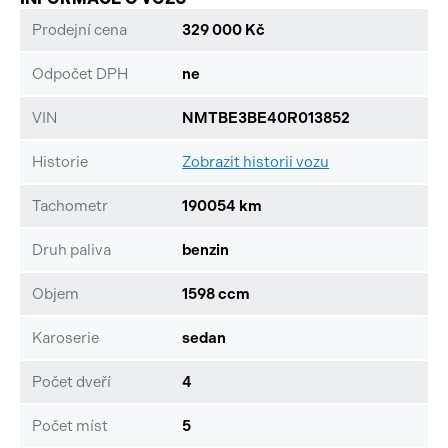
Prodejní cena
329 000 Kč
Odpočet DPH
ne
VIN
NMTBE3BE40R013852
Historie
Zobrazit historii vozu
Tachometr
190054 km
Druh paliva
benzin
Objem
1598 ccm
Karoserie
sedan
Počet dveří
4
Počet míst
5