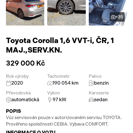
Pracovní stroje
Auto a život
+35
Náhradní díly
Videa
Příslušenství
Toyota Corolla 1,6 VVT-i, ČR, 1
MAJ.,SERV.KN.
329 000 Kč
Rok výroby
Tachometr
Palivo
2020
190 054 km
benzin
Převodovka
Výkon
Karoserie
automatická
97 kW
sedan
POPIS
Vůz servisován pouze v autorizovaném servisu TOYOTA.
Prověřeno společností CEBIA. Výbava COMFORT.
INFORMACE O VOZU