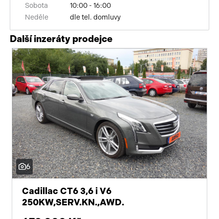
Sobota
10:00 - 16:00
Neděle
dle tel. domluvy
Další inzeráty prodejce
6
Cadillac CT6 3,6 i V6
250KW,SERV.KN.,AWD.