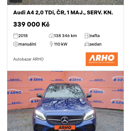
Audi A4 2,0 TDi, ČR, 1 MAJ., SERV. KN.
339 000 Kč
2018
138 346 km
nafta
manuální
110 kW
sedan
Autobazar ARHO