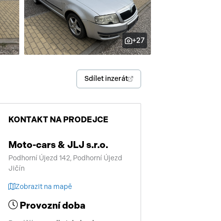
enství
+27
Sdílet inzerát
KONTAKT NA PRODEJCE
Moto-cars & JLJ s.r.o.
Podhorní Újezd 142, Podhorní Újezd
Jičín
Zobrazit na mapě
Provozní doba