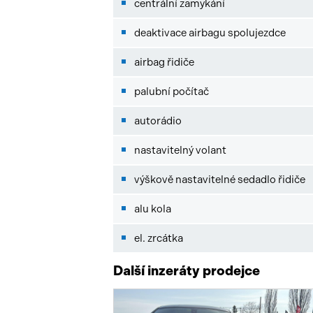
centrální zamykání
deaktivace airbagu spolujezdce
airbag řidiče
palubní počítač
autorádio
nastavitelný volant
výškově nastavitelné sedadlo řidiče
alu kola
el. zrcátka
Další inzeráty prodejce