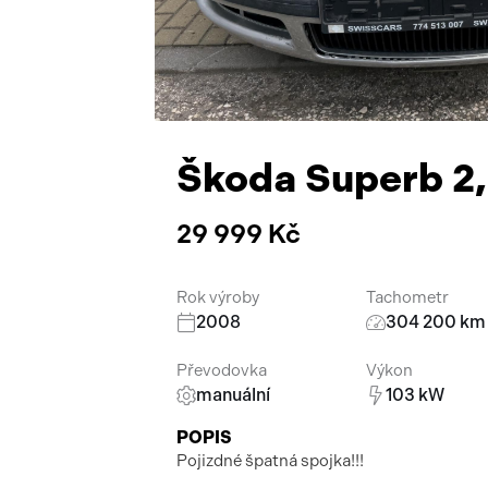
Škoda Superb 2
29 999 Kč
Rok výroby
Tachometr
2008
304 200 km
Převodovka
Výkon
manuální
103 kW
POPIS
Pojizdné špatná spojka!!!