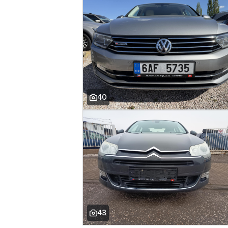
40
43