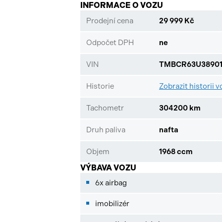
INFORMACE O VOZU
Prodejní cena
29 999 Kč
Odpočet DPH
ne
VIN
TMBCR63U38901
Historie
Zobrazit historii v
Tachometr
304200 km
Druh paliva
nafta
Objem
1968 ccm
VÝBAVA VOZU
6x airbag
imobilizér