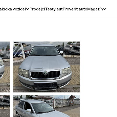
abídka vozidel
Prodejci
Testy aut
Prověřit auto
Magazín
Novinky
vá
Rady a tipy
ní
Nové modely
á
Ojetiny
y
Auto a život
y a návěsy
Videa
sy
í stroje
í díly