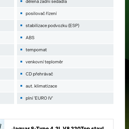
dělená zadní sedadla
posilovač řízení
stabilizace podvozku (ESP)
ABS
tempomat
venkovní teploměr
CD přehrávač
aut. klimatizace
plní 'EURO IV'
Jaguar S-Type 4.2L V8 220Top stav!