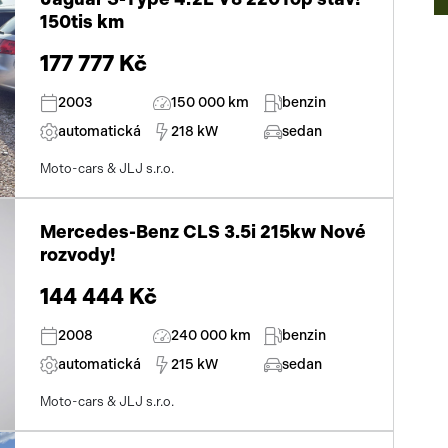
150tis km
177 777 Kč
2003
150 000 km
benzin
automatická
218 kW
sedan
Moto-cars & JLJ s.r.o.
Mercedes-Benz CLS 3.5i 215kw Nové
rozvody!
144 444 Kč
2008
240 000 km
benzin
automatická
215 kW
sedan
Moto-cars & JLJ s.r.o.