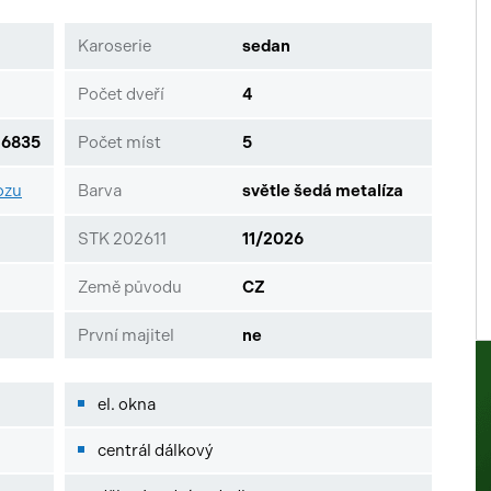
Karoserie
sedan
Počet dveří
4
6835
Počet míst
5
ozu
Barva
světle šedá metalíza
STK 202611
11/2026
Země původu
CZ
První majitel
ne
el. okna
centrál dálkový