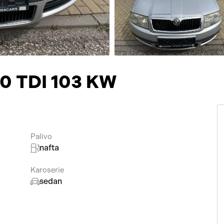
Přísluš
,0 TDI 103 KW
Palivo
nafta
Karoserie
sedan