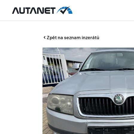
Zpět na seznam inzerátů