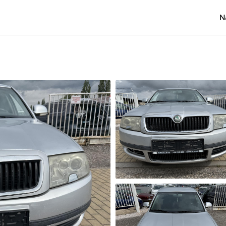
N
Osobní
Užitko
Náklad
Obytn
Motork
Přívěs
Autobu
Pracovn
Náhradn