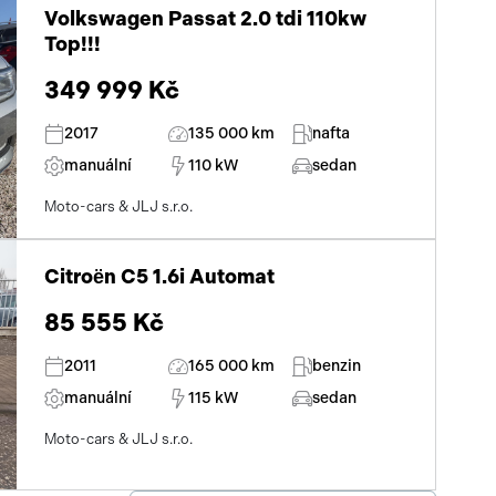
Volkswagen Passat 2.0 tdi 110kw
Top!!!
349 999 Kč
2017
135 000 km
nafta
manuální
110 kW
sedan
Moto-cars & JLJ s.r.o.
Citroën C5 1.6i Automat
85 555 Kč
2011
165 000 km
benzin
manuální
115 kW
sedan
Moto-cars & JLJ s.r.o.