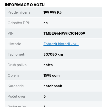
INFORMACE O VOZU
Prodejní cena
199 999 Kč
Odpočet DPH
ne
VIN
TMBEG6NW9K3014059
Historie
Zobrazit historii vozu
Tachometr
307080 km
Druh paliva
nafta
Objem
1598 ccm
Karoserie
hatchback
Počet dveří
5
Počet míst
5