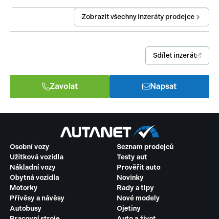
Zobrazit všechny inzeráty prodejce
Sdílet inzerát
Zavolat
Napsat
Osobní vozy
Seznam prodejců
Užitková vozidla
Testy aut
Nákladní vozy
Prověřit auto
Obytná vozidla
Novinky
Motorky
Rady a tipy
Přívěsy a návěsy
Nové modely
Autobusy
Ojetiny
Pracovní stroje
Auto a život