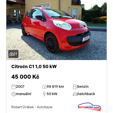
21
Citroën C1 1,0 50 kW
45 000 Kč
2007
98 819 km
benzin
manuální
50 kW
hatchback
Robert Drábek - Autobazar