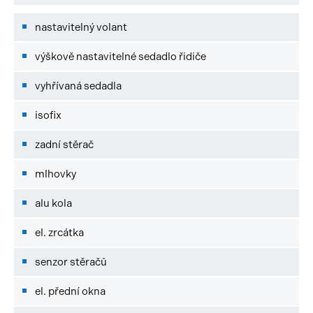
nastavitelný volant
výškově nastavitelné sedadlo řidiče
vyhřívaná sedadla
isofix
zadní stěrač
mlhovky
alu kola
el. zrcátka
senzor stěračů
el. přední okna