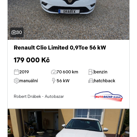
30
Renault Clio Limited 0,9Tce 56 kW
179 000 Kč
2019
70 600 km
benzin
manuální
56 kW
hatchback
Robert Drábek - Autobazar