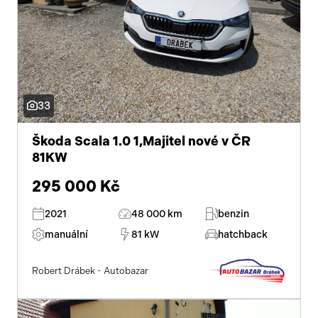
33
Škoda Scala 1.0 1,Majitel nové v ČR
81KW
295 000 Kč
2021
48 000 km
benzin
manuální
81 kW
hatchback
Robert Drábek - Autobazar