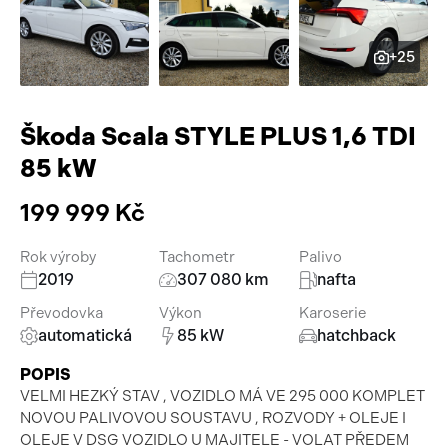
Pracovní stroje
Auto a život
+25
Náhradní díly
Videa
Příslušenství
Škoda Scala STYLE PLUS 1,6 TDI
85 kW
199 999 Kč
Rok výroby
Tachometr
Palivo
2019
307 080 km
nafta
Převodovka
Výkon
Karoserie
automatická
85 kW
hatchback
POPIS
VELMI HEZKÝ STAV , VOZIDLO MÁ VE 295 000 KOMPLET
NOVOU PALIVOVOU SOUSTAVU , ROZVODY + OLEJE I
OLEJE V DSG VOZIDLO U MAJITELE - VOLAT PŘEDEM