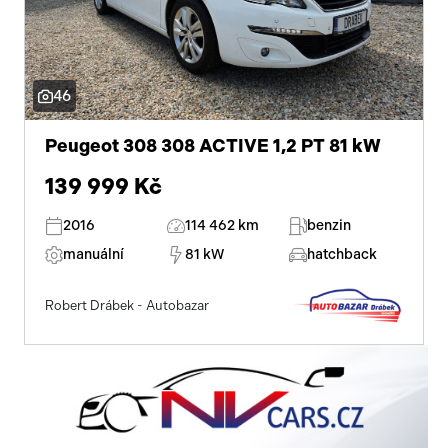
46
Peugeot 308 308 ACTIVE 1,2 PT 81 kW
139 999 Kč
2016
114 462 km
benzin
manuální
81 kW
hatchback
Robert Drábek - Autobazar