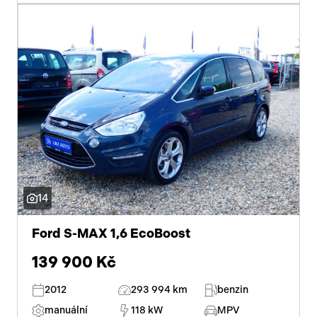
14
Ford S-MAX 1,6 EcoBoost
139 900 Kč
2012
293 994 km
benzin
manuální
118 kW
MPV