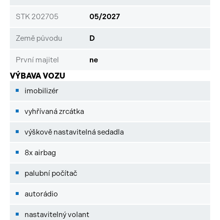
STK 202705
05/2027
Země původu
D
První majitel
ne
VÝBAVA VOZU
imobilizér
vyhřívaná zrcátka
výškově nastavitelná sedadla
8x airbag
palubní počítač
autorádio
nastavitelný volant