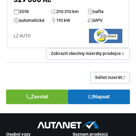
2018
210 210 km
nafta
automatická
110 kW
MPV
LZ AUTO
Zobrazit všechny inzeráty prodejce
Sdílet inzerát
Zavolat
Napsat
Osobní vozy
Seznam prodejců