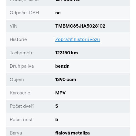
Odpočet DPH
ne
VIN
TMBMC65J1A5028102
Historie
Zobrazit historii vozu
Tachometr
123150 km
Druh paliva
benzin
Objem
1390 ccm
Karoserie
MPV
Počet dveří
5
Počet míst
5
Barva
fialová metalíza