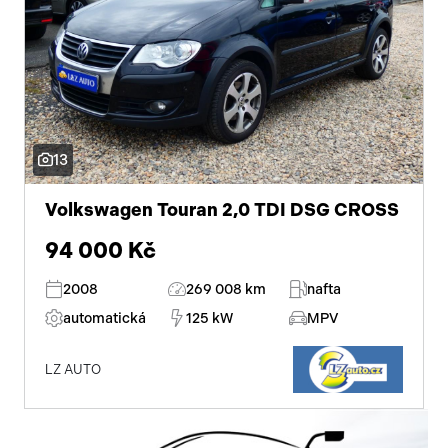
13
Volkswagen Touran 2,0 TDI DSG CROSS
94 000 Kč
2008
269 008 km
nafta
automatická
125 kW
MPV
LZ AUTO