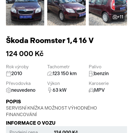
Pracovní stroje
Auto a život
+11
Náhradní díly
Videa
Příslušenství
Škoda Roomster 1,4 16 V
124 000 Kč
Rok výroby
Tachometr
Palivo
2010
123 150 km
benzin
Převodovka
Výkon
Karoserie
neuvedeno
63 kW
MPV
POPIS
SERVISNÍ KNÍŽKA MOŽNOST VÝHODNÉHO
FINANCOVÁNÍ
INFORMACE O VOZU
Prodejní cena
124 000 Kč