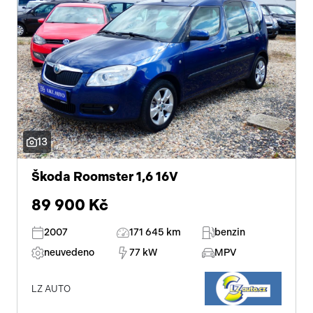
13
Škoda Roomster 1,6 16V
89 900 Kč
2007
171 645 km
benzin
neuvedeno
77 kW
MPV
LZ AUTO