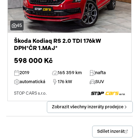
9x airbag
satelitní navigace
45
senzor světel
Škoda Kodiaq RS 2.0 TDI 176kW
parkovací kamera
DPH*ČR 1.MAJ*
598 000 Kč
zadní světla LED
2019
165 359 km
nafta
automatická
176 kW
SUV
STOP CARS s.r.o.
Zobrazit všechny inzeráty prodejce
Sdílet inzerát