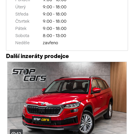
Úterý
9:00 - 18:00
senzor tlaku v pneumatikách
Středa
9:00 - 18:00
sledování únavy řidiče
Čtvrtek
9:00 - 18:00
Pátek
9:00 - 18:00
automatické přepínání dálkových světel
Sobota
8:00 - 13:00
Neděle
zavřeno
elektronická ruční brzda
Další inzeráty prodejce
výškově nastavitelná sedadla
zadní loketní opěrka
řazení pádly pod volantem
kožené čalounění
odvětrávaná sedadla
paměť nastavení sedadla řidiče