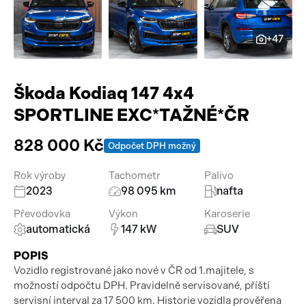
Pracovní stroje
Auto a život
+47
Náhradní díly
Videa
Příslušenství
Škoda Kodiaq 147 4x4
SPORTLINE EXC*TAŽNÉ*ČR
828 000 Kč
Odpočet DPH možný
Rok výroby
Tachometr
Palivo
2023
98 095 km
nafta
Převodovka
Výkon
Karoserie
automatická
147 kW
SUV
POPIS
Vozidlo registrované jako nové v ČR od 1.majitele, s
možností odpočtu DPH. Pravidelně servisované, příští
servisní interval za 17 500 km. Historie vozidla prověřena