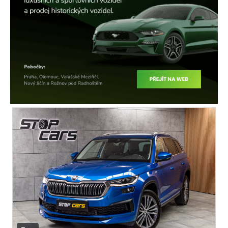
digitální přístrojový štít
autorádio
multifunkční volant
nastavitelný volant
výškově nastavitelné sedadlo řidiče
vyhřívaná sedadla
isofix
el. seřiditelná sedadla
zadní stěrač
mlhovky
alu kola