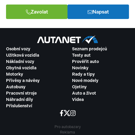
Zavolat
Napsat
Osobní vozy
Seznam prodejců
Užitková vozidla
Testy aut
Nákladní vozy
Prověřit auto
Obytná vozidla
Novinky
Motorky
Rady a tipy
Přívěsy a návěsy
Nové modely
Autobusy
Ojetiny
Pracovní stroje
Auto a život
Náhradní díly
Videa
Příslušenství
Pro autobazary
Reklama