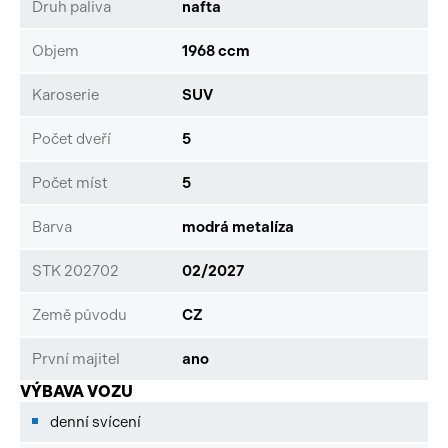
smluvních vztahů písemně.
Druh paliva
nafta
Objem
1968 ccm
Karoserie
SUV
Počet dveří
5
Počet míst
5
Barva
modrá metalíza
STK 202702
02/2027
Země původu
CZ
První majitel
ano
VÝBAVA VOZU
denní svícení