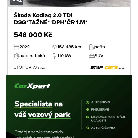
42
nouzové brzdění (PEBS)
ambientní osvětlení interiéru
Škoda Kodiaq 2.0 TDI
DSG*TAŽNÉ**DPH*ČR 1.M*
vyhřívané přední sklo
548 000 Kč
7 rychlostních stupňů
2022
153 485 km
nafta
regulace tuhosti podvozku
automatická
110 kW
SUV
roletky na zadních oknech
STOP CARS s.r.o.
tažné zařízení
třízónová klimatizace
bluetooth
palubní počítač
USB