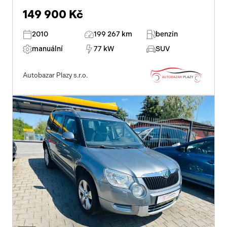
149 900 Kč
2010
199 267 km
benzin
manuální
77 kW
SUV
Autobazar Plazy s.r.o.