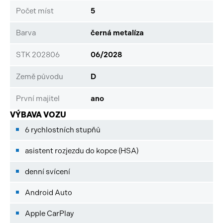
Počet míst
5
Barva
černá metalíza
STK 202806
06/2028
Země původu
D
První majitel
ano
VÝBAVA VOZU
6 rychlostních stupňů
asistent rozjezdu do kopce (HSA)
denní svícení
Android Auto
Apple CarPlay