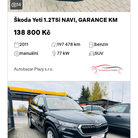
14
Škoda Yeti 1.2TSi NAVI, GARANCE KM
138 800 Kč
2011
197 478 km
benzin
manuální
77 kW
SUV
Autobazar Plazy s.r.o.