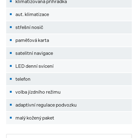
klimatizovaná přihrádka
aut. klimatizace
střešní nosič
paměťová karta
satelitní navigace
LED denní svícení
telefon
volba jízdního režimu
adaptivní regulace podvozku
malý kožený paket