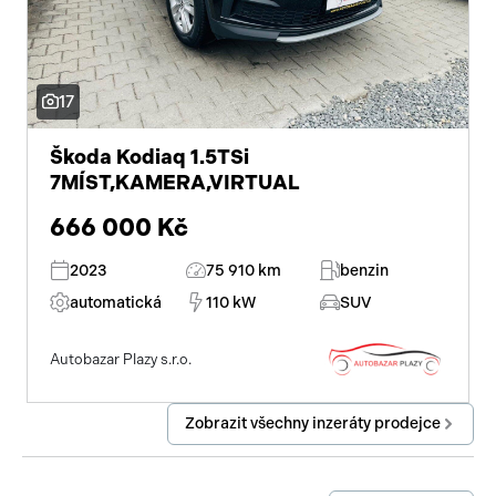
17
Škoda Kodiaq 1.5TSi
7MÍST,KAMERA,VIRTUAL
666 000 Kč
2023
75 910 km
benzin
automatická
110 kW
SUV
Autobazar Plazy s.r.o.
Zobrazit všechny inzeráty prodejce