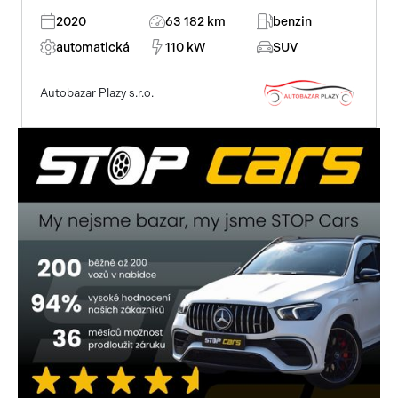
2020
63 182 km
benzin
automatická
110 kW
SUV
Autobazar Plazy s.r.o.