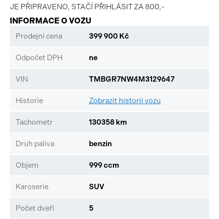
JE PŘIPRAVENO, STAČÍ PŘIHLÁSIT ZA 800,-
INFORMACE O VOZU
Prodejní cena
399 900 Kč
Odpočet DPH
ne
VIN
TMBGR7NW4M3129647
Historie
Zobrazit historii vozu
Tachometr
130358 km
Druh paliva
benzin
Objem
999 ccm
Karoserie
SUV
Počet dveří
5