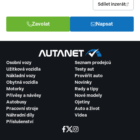
Sdílet inzerát
Zavolat
Napsat
Osobní vozy
Seznam prodejců
Užitková vozidla
Testy aut
Nákladní vozy
Prověřit auto
Obytná vozidla
Novinky
Motorky
Rady a tipy
Přívěsy a návěsy
Nové modely
Autobusy
Ojetiny
Pracovní stroje
Auto a život
Náhradní díly
Videa
Příslušenství