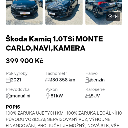
Pracovní stroje
Auto a život
+14
Náhradní díly
Videa
Příslušenství
Škoda Kamiq 1.0TSi MONTE
CARLO,NAVI,KAMERA
399 900 Kč
Rok výroby
Tachometr
Palivo
2021
130 358 km
benzin
Převodovka
Výkon
Karoserie
manuální
81 kW
SUV
POPIS
100% ZÁRUKA UJETÝCH KM!; 100% ZÁRUKA LEGÁLNÍHO
PŮVODU VOZIDLA!; SERVISOVANÝ VŮZ, VÝHODNÉ
FINANCOVÁNÍ; PROTIÚČET JE MOŽNÝ.; NOVÁ STK, VŠE