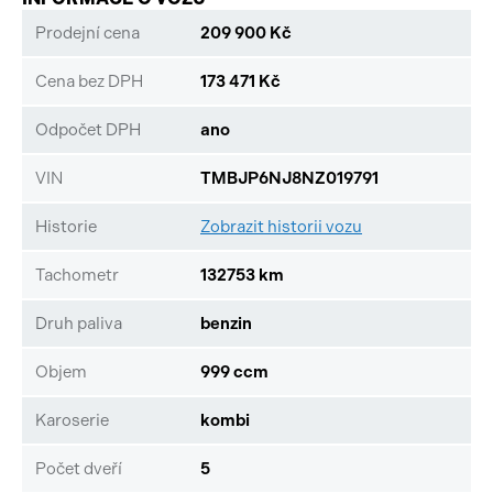
Prodejní cena
209 900 Kč
Cena bez DPH
173 471 Kč
Odpočet DPH
ano
VIN
TMBJP6NJ8NZ019791
Historie
Zobrazit historii vozu
Tachometr
132753 km
Druh paliva
benzin
Objem
999 ccm
Karoserie
kombi
Počet dveří
5