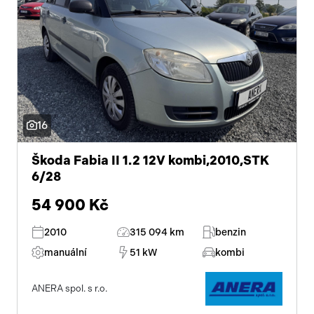
16
Škoda Fabia II 1.2 12V kombi,2010,STK
6/28
54 900 Kč
2010
315 094 km
benzin
manuální
51 kW
kombi
ANERA spol. s r.o.