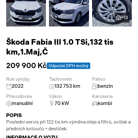
Pracovní stroje
Auto a život
+13
Náhradní díly
Videa
Příslušenství
Škoda Fabia III 1.0 TSi,132 tis
km,1.Maj,Č
209 900 Kč
Odpočet DPH možný
Rok výroby
Tachometr
Palivo
2022
132 753 km
benzin
Převodovka
Výkon
Karoserie
manuální
70 kW
kombi
POPIS
Poslední servis při 122 tis km výměna oleje a filtrů, svíček a
předních kotoučů + destiček.
INFORMACE O VOZU