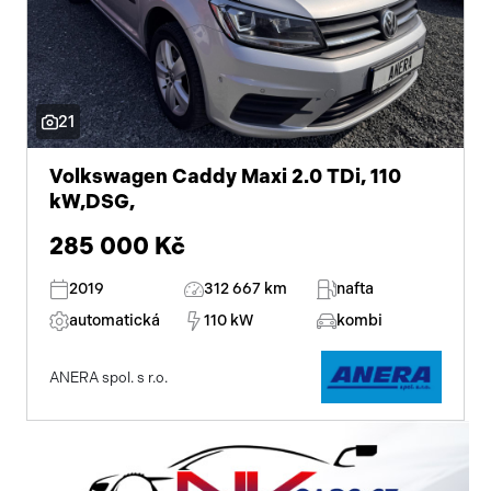
21
Volkswagen Caddy Maxi 2.0 TDi, 110
kW,DSG,
285 000 Kč
2019
312 667 km
nafta
automatická
110 kW
kombi
ANERA spol. s r.o.