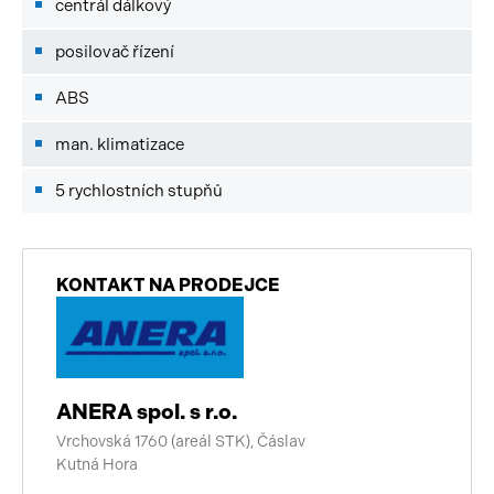
centrál dálkový
posilovač řízení
ABS
man. klimatizace
5 rychlostních stupňů
KONTAKT NA PRODEJCE
ANERA spol. s r.o.
Vrchovská 1760 (areál STK), Čáslav
Kutná Hora