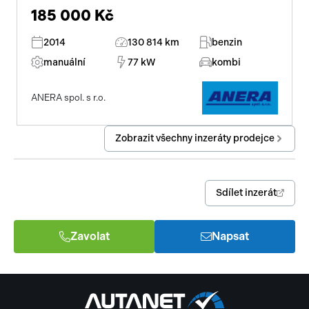
185 000 Kč
2014
130 814 km
benzin
manuální
77 kW
kombi
ANERA spol. s r.o.
Zobrazit všechny inzeráty prodejce
Sdílet inzerát
Zavolat
Napsat