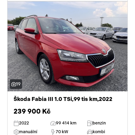
19
Škoda Fabia III 1.0 TSi,99 tis km,2022
239 900 Kč
2022
99 414 km
benzin
manuální
70 kW
kombi