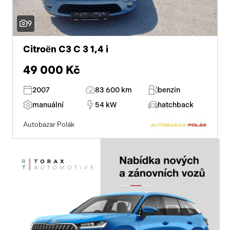
9
Citroën C3 C 3 1,4 i
49 000 Kč
2007
83 600 km
benzin
manuální
54 kW
hatchback
Autobazar Polák