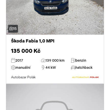
15
Škoda Fabia 1,0 MPI
135 000 Kč
2017
139 000 km
benzin
manuální
44 kW
hatchback
Autobazar Polák