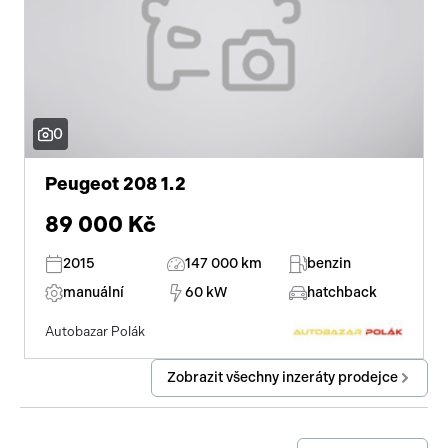
0
Peugeot 208 1.2
89 000 Kč
2015
147 000 km
benzin
manuální
60 kW
hatchback
Autobazar Polák
Zobrazit všechny inzeráty prodejce