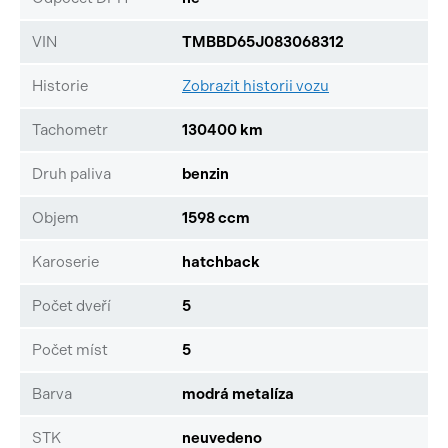
VIN
TMBBD65J083068312
Historie
Zobrazit historii vozu
Tachometr
130400 km
Druh paliva
benzin
Objem
1598 ccm
Karoserie
hatchback
Počet dveří
5
Počet míst
5
Barva
modrá metalíza
STK
neuvedeno