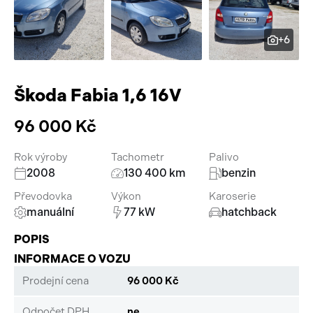
Pracovní stroje
Auto a život
+6
Náhradní díly
Videa
Příslušenství
Škoda Fabia 1,6 16V
96 000 Kč
Rok výroby
Tachometr
Palivo
2008
130 400 km
benzin
Převodovka
Výkon
Karoserie
manuální
77 kW
hatchback
POPIS
INFORMACE O VOZU
Prodejní cena
96 000 Kč
Odpočet DPH
ne