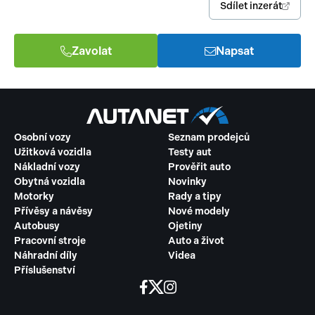
Sdílet inzerát
Zavolat
Napsat
Osobní vozy
Seznam prodejců
Užitková vozidla
Testy aut
Nákladní vozy
Prověřit auto
Obytná vozidla
Novinky
Motorky
Rady a tipy
Přívěsy a návěsy
Nové modely
Autobusy
Ojetiny
Pracovní stroje
Auto a život
Náhradní díly
Videa
Příslušenství