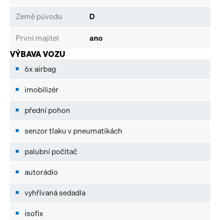
Země původu
D
První majitel
ano
VÝBAVA VOZU
6x airbag
imobilizér
přední pohon
senzor tlaku v pneumatikách
palubní počítač
autorádio
vyhřívaná sedadla
isofix