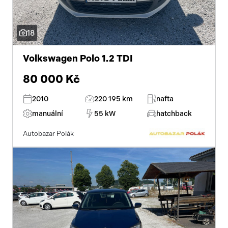
18
Volkswagen Polo 1.2 TDI
80 000 Kč
2010
220 195 km
nafta
manuální
55 kW
hatchback
Autobazar Polák