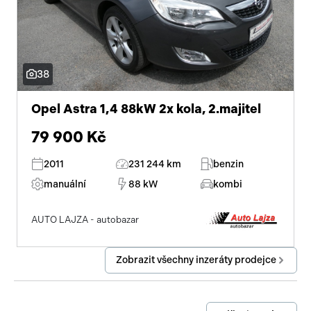
38
Opel Astra 1,4 88kW 2x kola, 2.majitel
79 900 Kč
2011
231 244 km
benzin
manuální
88 kW
kombi
AUTO LAJZA - autobazar
Zobrazit všechny inzeráty prodejce