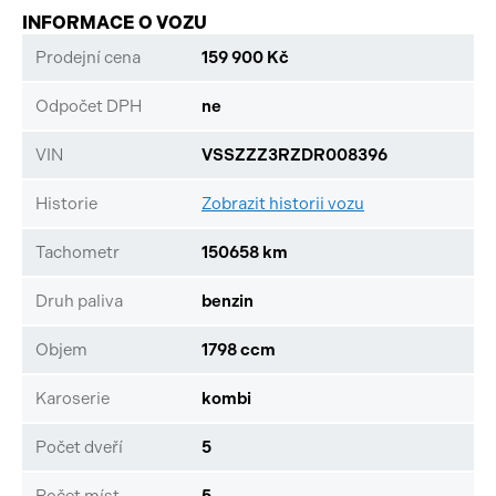
INFORMACE O VOZU
Prodejní cena
159 900 Kč
Odpočet DPH
ne
VIN
VSSZZZ3RZDR008396
Historie
Zobrazit historii vozu
Tachometr
150658 km
Druh paliva
benzin
Objem
1798 ccm
Karoserie
kombi
Počet dveří
5
Počet míst
5