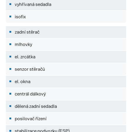
vyhřívaná sedadla
isofix
zadní stěrač
mlhovky
el. zrcátka
senzor stěračů
el. okna
centrál dálkový
dělená zadní sedadla
posilovač řízení
stabilizace podvozku (ESP)