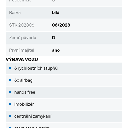
Barva
bílá
STK 202806
06/2028
Země původu
D
První majitel
ano
VÝBAVA VOZU
6 rychlostních stupňů
6x airbag
hands free
imobilizér
centrální zamykání