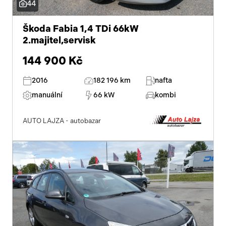
44
Škoda Fabia 1,4 TDi 66kW
2.majitel,servisk
144 900 Kč
2016
182 196 km
nafta
manuální
66 kW
kombi
AUTO LAJZA - autobazar