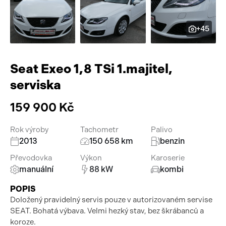
Pracovní stroje
Auto a život
+45
Náhradní díly
Videa
Příslušenství
Seat Exeo 1,8 TSi 1.majitel,
serviska
159 900 Kč
Rok výroby
Tachometr
Palivo
2013
150 658 km
benzin
Převodovka
Výkon
Karoserie
manuální
88 kW
kombi
POPIS
Doložený pravidelný servis pouze v autorizovaném servise
SEAT. Bohatá výbava. Velmi hezký stav, bez škrábanců a
koroze.