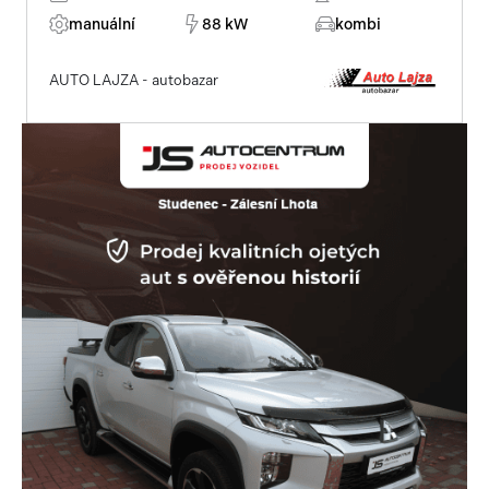
manuální
88 kW
kombi
AUTO LAJZA - autobazar