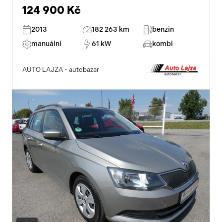
124 900 Kč
2013
182 263 km
benzin
manuální
61 kW
kombi
AUTO LAJZA - autobazar