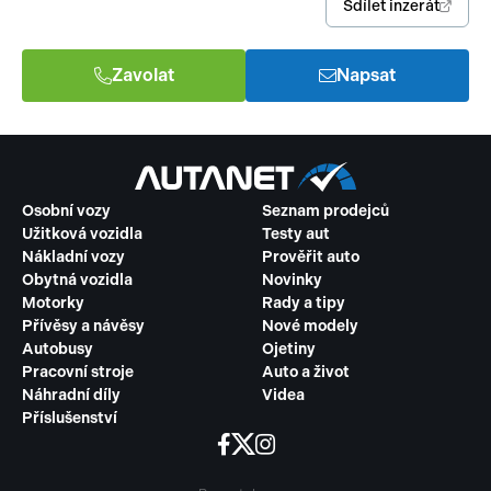
Sdílet inzerát
Zavolat
Napsat
Osobní vozy
Seznam prodejců
Užitková vozidla
Testy aut
Nákladní vozy
Prověřit auto
Obytná vozidla
Novinky
Motorky
Rady a tipy
Přívěsy a návěsy
Nové modely
Autobusy
Ojetiny
Pracovní stroje
Auto a život
Náhradní díly
Videa
Příslušenství