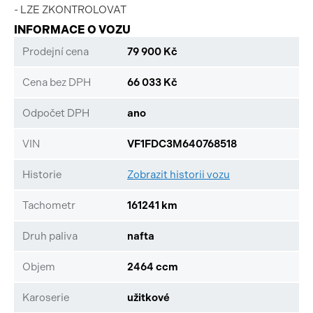
- LZE ZKONTROLOVAT
INFORMACE O VOZU
Prodejní cena
79 900 Kč
Cena bez DPH
66 033 Kč
Odpočet DPH
ano
VIN
VF1FDC3M640768518
Historie
Zobrazit historii vozu
Tachometr
161241 km
Druh paliva
nafta
Objem
2464 ccm
Karoserie
užitkové