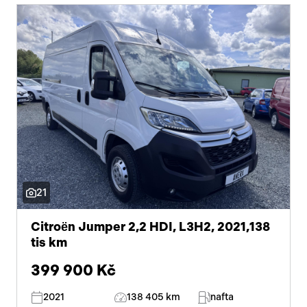
21
Citroën Jumper 2,2 HDI, L3H2, 2021,138
tis km
399 900 Kč
2021
138 405 km
nafta