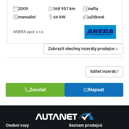
2009
168 957 km
nafta
manuální
66 kW
užitkové
ANERA spol. s r.o.
Zobrazit všechny inzeráty prodejce
Sdílet inzerát
Zavolat
Napsat
Osobní vozy
Seznam prodejců