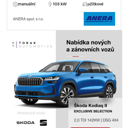
manuální
103 kW
užitkové
ANERA spol. s r.o.