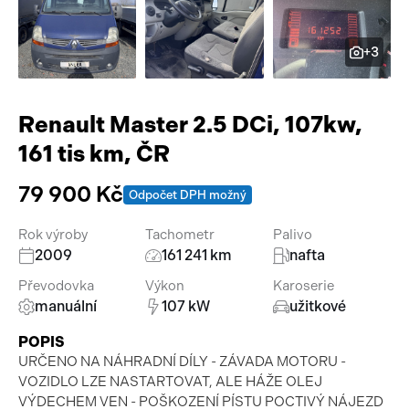
Pracovní stroje
Auto a život
+3
Náhradní díly
Videa
Příslušenství
Renault Master 2.5 DCi, 107kw,
161 tis km, ČR
79 900 Kč
Odpočet DPH možný
Rok výroby
Tachometr
Palivo
2009
161 241 km
nafta
Převodovka
Výkon
Karoserie
manuální
107 kW
užitkové
POPIS
URČENO NA NÁHRADNÍ DÍLY - ZÁVADA MOTORU -
VOZIDLO LZE NASTARTOVAT, ALE HÁŽE OLEJ
VÝDECHEM VEN - POŠKOZENÍ PÍSTU POCTIVÝ NÁJEZD