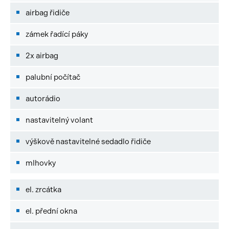
airbag řidiče
zámek řadící páky
2x airbag
palubní počítač
autorádio
nastavitelný volant
výškově nastavitelné sedadlo řidiče
mlhovky
el. zrcátka
el. přední okna