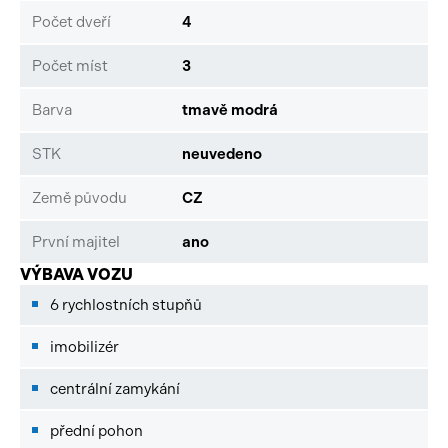
Počet dveří
4
Počet míst
3
Barva
tmavě modrá
STK
neuvedeno
Země původu
CZ
První majitel
ano
VÝBAVA VOZU
6 rychlostních stupňů
imobilizér
centrální zamykání
přední pohon