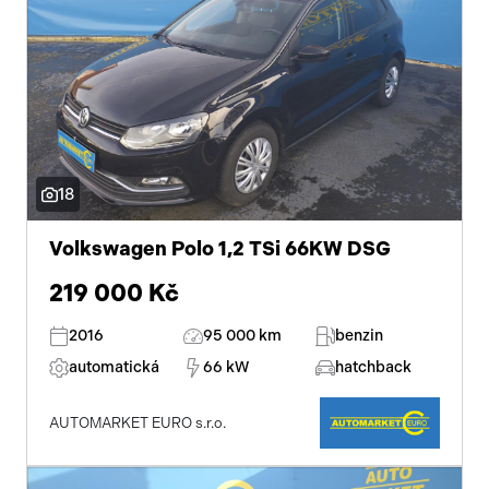
18
Volkswagen Polo 1,2 TSi 66KW DSG
219 000 Kč
2016
95 000 km
benzin
automatická
66 kW
hatchback
AUTOMARKET EURO s.r.o.