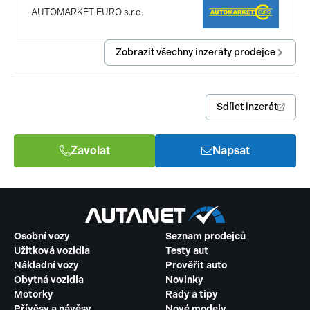
AUTOMARKET EURO s.r.o.
Zobrazit všechny inzeráty prodejce
Sdílet inzerát
Zavolat
Napsat
Osobní vozy
Seznam prodejců
Užitková vozidla
Testy aut
Nákladní vozy
Prověřit auto
Obytná vozidla
Novinky
Motorky
Rady a tipy
Přívěsy a návěsy
Nové modely