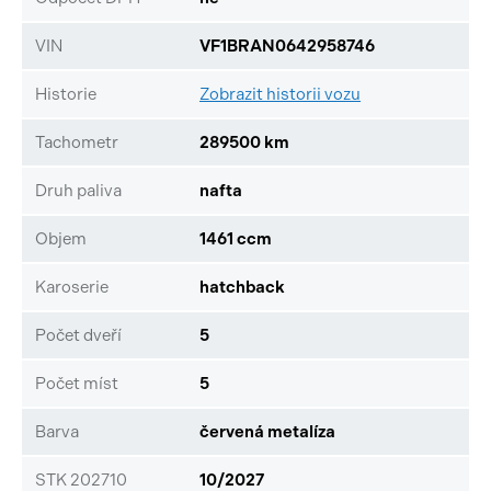
VIN
VF1BRAN0642958746
Historie
Zobrazit historii vozu
Tachometr
289500 km
Druh paliva
nafta
Objem
1461 ccm
Karoserie
hatchback
Počet dveří
5
Počet míst
5
Barva
červená metalíza
STK 202710
10/2027