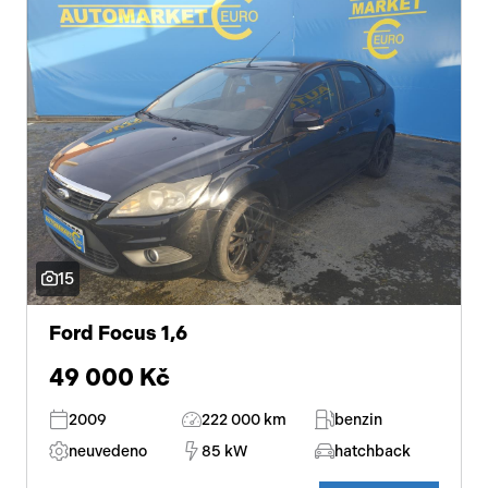
15
Ford Focus 1,6
49 000 Kč
2009
222 000 km
benzin
neuvedeno
85 kW
hatchback