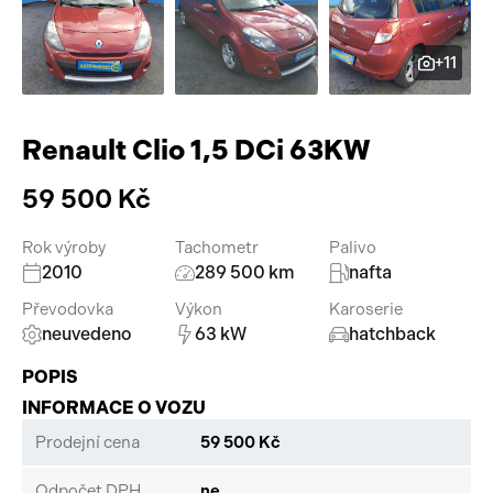
Pracovní stroje
Auto a život
+11
Náhradní díly
Videa
Příslušenství
Renault Clio 1,5 DCi 63KW
59 500 Kč
Rok výroby
Tachometr
Palivo
2010
289 500 km
nafta
Převodovka
Výkon
Karoserie
neuvedeno
63 kW
hatchback
POPIS
INFORMACE O VOZU
Prodejní cena
59 500 Kč
Odpočet DPH
ne