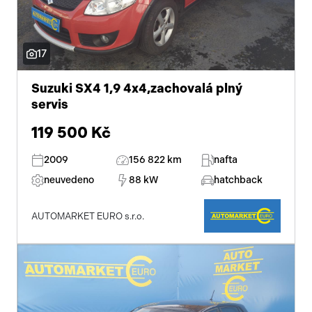
17
Suzuki SX4 1,9 4x4,zachovalá plný
servis
119 500 Kč
2009
156 822 km
nafta
neuvedeno
88 kW
hatchback
AUTOMARKET EURO s.r.o.