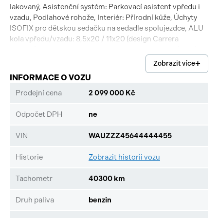
lakovaný, Asistenční systém: Parkovací asistent vpředu i
vzadu, Podlahové rohože, Interiér: Přírodní kůže, Úchyty
ISOFIX pro dětskou sedačku na sedadle spolujezdce, ALU
kola vpředu/vzadu: 8,5x20 / 11x20 (design Carrera
Classic), Porsche Communications Management (PCM)
včetně DVD – navigační modul (rozšířený), Systém kontroly
Zobrazit více
tlaku v pneumatikách, Posilovač řízení Plus (závislý na
INFORMACE O VOZU
rychlosti)
Prodejní cena
2 099 000 Kč
Odpočet DPH
ne
VIN
WAUZZZ45644444455
Historie
Zobrazit historii vozu
Tachometr
40300 km
Druh paliva
benzin