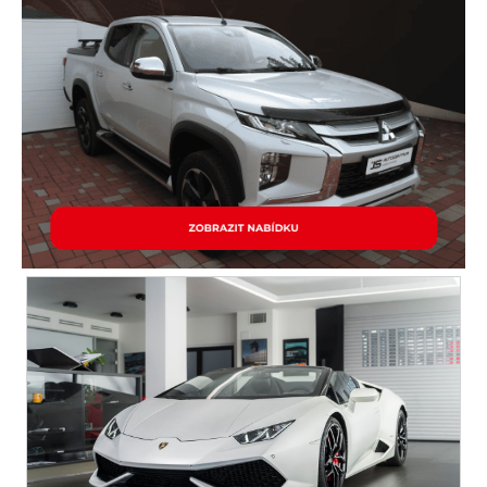
protiprokluzový systém kol (ASR)
ABS
dotykové ovládání palubního počítače
tempomat
venkovní teploměr
AUX
CD přehrávač
ostřikovače světlometů
parkovací senzory přední
plní 'EURO V'
satelitní navigace