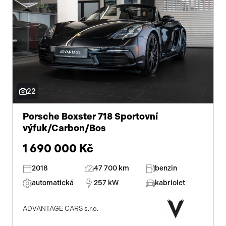
22
Porsche Boxster 718 Sportovní
výfuk/Carbon/Bos
1 690 000 Kč
2018
47 700 km
benzin
automatická
257 kW
kabriolet
ADVANTAGE CARS s.r.o.