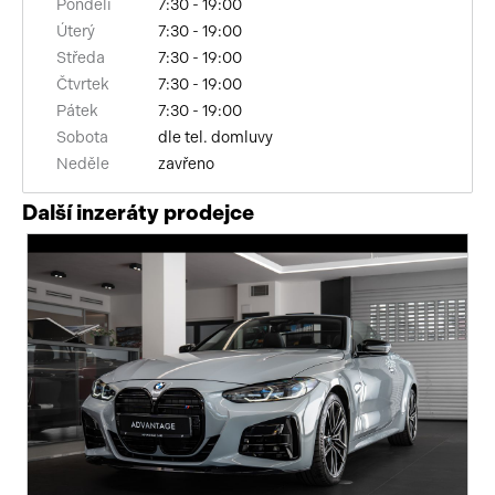
Pondělí
7:30 - 19:00
bluetooth
Úterý
7:30 - 19:00
Středa
7:30 - 19:00
palubní počítač
Čtvrtek
7:30 - 19:00
Pátek
7:30 - 19:00
USB
Sobota
dle tel. domluvy
Neděle
zavřeno
autorádio
Další inzeráty prodejce
multifunkční volant
nastavitelný volant
výškově nastavitelné sedadlo řidiče
isofix
el. seřiditelná sedadla
alu kola