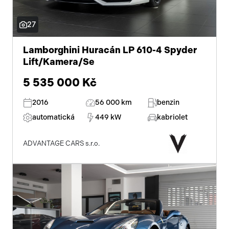
senzor světel
27
zadní světla LED
Lamborghini Huracán LP 610-4 Spyder
Lift/Kamera/Se
zadní pohon
5 535 000 Kč
shrnovací střecha
2016
56 000 km
benzin
automatická
449 kW
kabriolet
ADVANTAGE CARS s.r.o.