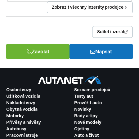
Zobrazit všechny inzeráty prodejce
Sdílet inzerát
Zavolat
Napsat
Osobní vozy
Seznam prodejců
Užitková vozidla
Testy aut
Nákladní vozy
Prověřit auto
Obytná vozidla
Novinky
Motorky
Rady a tipy
Přívěsy a návěsy
Nové modely
Autobusy
Ojetiny
Pracovní stroje
Auto a život