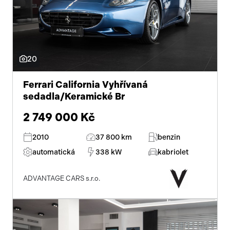
20
Ferrari California Vyhřívaná
sedadla/Keramické Br
2 749 000 Kč
2010
37 800 km
benzin
automatická
338 kW
kabriolet
ADVANTAGE CARS s.r.o.