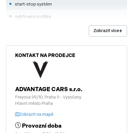
start-stop systém
vyhřívaná zrcátka
deaktivace airbagu spolujezdce
Zobrazit více
bezklíčové odemykání
elektronická ruční brzda
KONTAKT NA PRODEJCE
alarm
výškově nastavitelná sedadla
ADVANTAGE CARS s.r.o.
řazení pádly pod volantem
Freyova 95/10, Praha 9 - Vysočany
Hlavní město Praha
kožené čalounění
Zobrazit na mapě
sportovní sedadla
Provozní doba
aut. zabrzdění v kopci