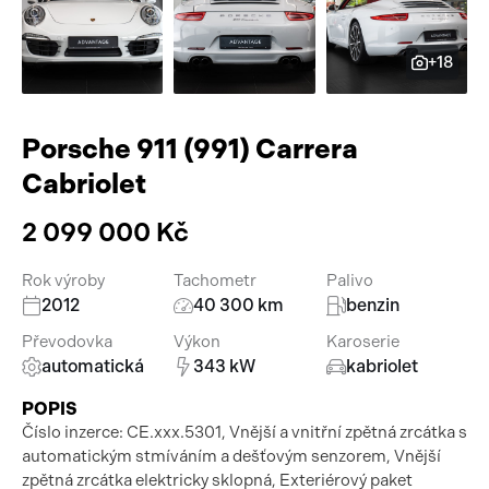
Pracovní stroje
Auto a život
+18
Náhradní díly
Videa
Příslušenství
Porsche 911 (991) Carrera
Cabriolet
2 099 000 Kč
Rok výroby
Tachometr
Palivo
2012
40 300 km
benzin
Převodovka
Výkon
Karoserie
automatická
343 kW
kabriolet
POPIS
Číslo inzerce: CE.xxx.5301, Vnější a vnitřní zpětná zrcátka s
automatickým stmíváním a dešťovým senzorem, Vnější
zpětná zrcátka elektricky sklopná, Exteriérový paket