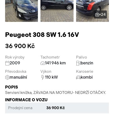
Pracovní stroje
Auto a život
+24
Náhradní díly
Videa
Příslušenství
Peugeot 308 SW 1.6 16V
36 900 Kč
Rok výroby
Tachometr
Palivo
2009
141 946 km
benzin
Převodovka
Výkon
Karoserie
manuální
110 kW
kombi
POPIS
Servisní knížka, ZÁVADA NA MOTORU- NEDRŽÍ OTÁČKY.
INFORMACE O VOZU
Prodejní cena
36 900 Kč