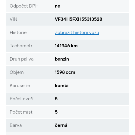
Odpočet DPH
ne
VIN
VF34H5FXH55313528
Historie
Zobrazit historii vozu
Tachometr
141946 km
Druh paliva
benzin
Objem
1598 ccm
Karoserie
kombi
Počet dveří
5
Počet míst
5
Barva
černá