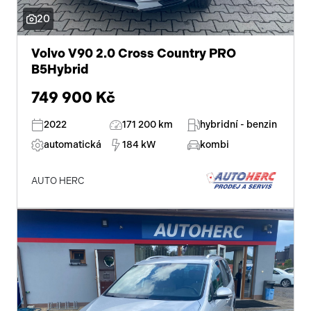
20
Volvo V90 2.0 Cross Country PRO
B5Hybrid
749 900 Kč
2022
171 200 km
hybridní - benzin
automatická
184 kW
kombi
AUTO HERC