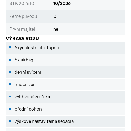
STK 202610
10/2026
Země původu
D
První majitel
ne
VÝBAVA VOZU
6 rychlostních stupňů
6x airbag
denní svícení
imobilizér
vyhřívaná zrcátka
přední pohon
výškově nastavitelná sedadla