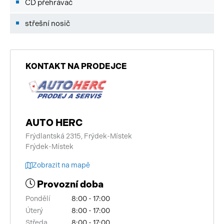
CD přehrávač
střešní nosič
KONTAKT NA PRODEJCE
AUTO HERC
Frýdlantská 2315, Frýdek-Místek
Frýdek-Místek
Zobrazit na mapě
Provozní doba
Pondělí
8:00 - 17:00
Úterý
8:00 - 17:00
Středa
8:00 - 17:00