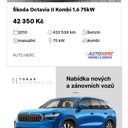
Škoda Octavia II Kombi 1.6 75kW
42 350 Kč
2010
432 538 km
benzin
manuální
75 kW
kombi
AUTO HERC