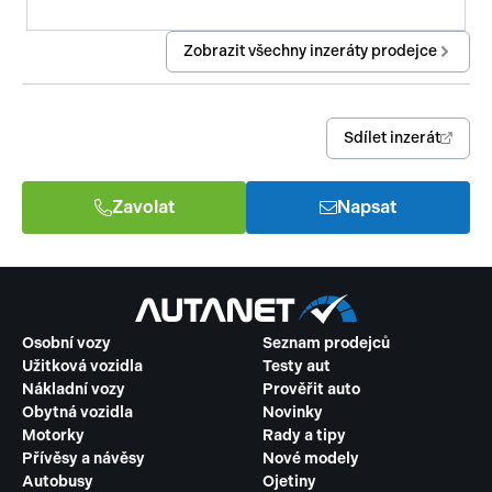
Zobrazit všechny inzeráty prodejce
Sdílet inzerát
Zavolat
Napsat
Osobní vozy
Seznam prodejců
Užitková vozidla
Testy aut
Nákladní vozy
Prověřit auto
Obytná vozidla
Novinky
Motorky
Rady a tipy
Přívěsy a návěsy
Nové modely
Autobusy
Ojetiny