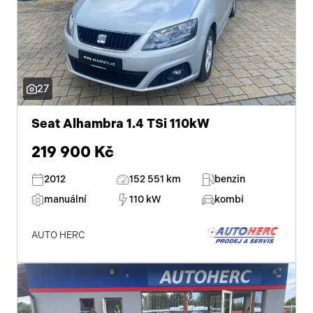
27
Seat Alhambra 1.4 TSi 110kW
219 900 Kč
2012
152 551 km
benzin
manuální
110 kW
kombi
AUTO HERC