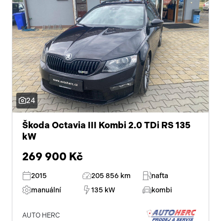
24
Škoda Octavia III Kombi 2.0 TDi RS 135
kW
269 900 Kč
2015
205 856 km
nafta
manuální
135 kW
kombi
AUTO HERC