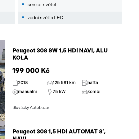
senzor světel
zadní světla LED
Peugeot 308 SW 1,5 HDi NAVI, ALU
KOLA
199 000 Kč
2018
125 581 km
nafta
manuální
75 kW
kombi
Slovácký Autobazar
Peugeot 308 1,5 HDi AUTOMAT 8°,
NAVI