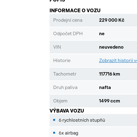
INFORMACE O VOZU
Prodejní cena
229 000 Kč
Odpočet DPH
ne
VIN
neuvedeno
Historie
Zobrazit historii 
Tachometr
117716 km
Druh paliva
nafta
Objem
1499 ccm
VÝBAVA VOZU
6 rychlostních stupňů
6x airbag