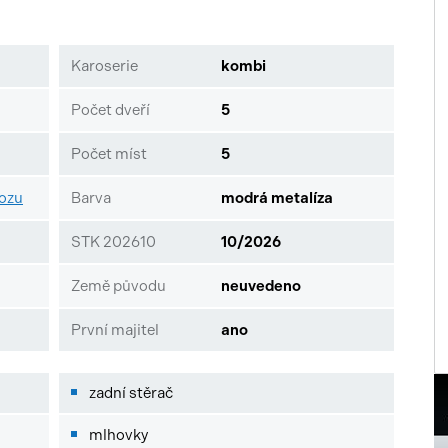
Karoserie
kombi
Počet dveří
5
Počet míst
5
vozu
Barva
modrá metalíza
STK 202610
10/2026
Země původu
neuvedeno
První majitel
ano
zadní stěrač
mlhovky