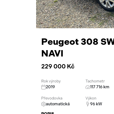
Peugeot 308 SW
NAVI
229 000 Kč
Rok výroby
Tachometr
2019
117 716 km
Převodovka
Výkon
automatická
96 kW
POPIS