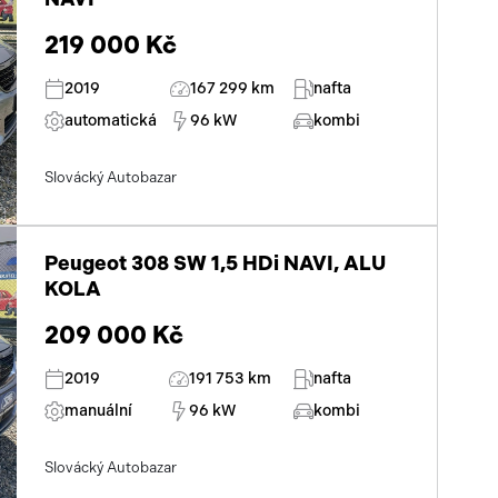
219 000 Kč
2019
167 299 km
nafta
automatická
96 kW
kombi
Slovácký Autobazar
Peugeot 308 SW 1,5 HDi NAVI, ALU
KOLA
209 000 Kč
2019
191 753 km
nafta
manuální
96 kW
kombi
Slovácký Autobazar