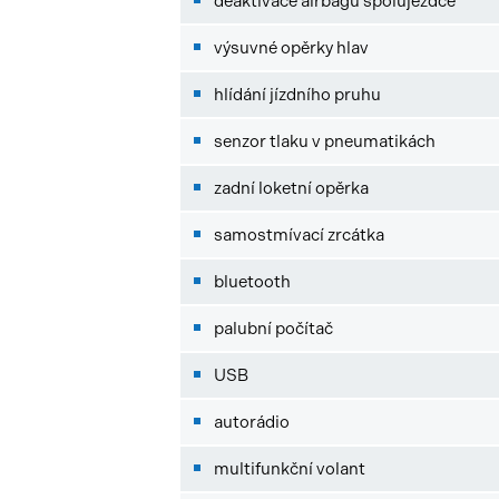
deaktivace airbagu spolujezdce
výsuvné opěrky hlav
hlídání jízdního pruhu
senzor tlaku v pneumatikách
zadní loketní opěrka
samostmívací zrcátka
bluetooth
palubní počítač
USB
autorádio
multifunkční volant