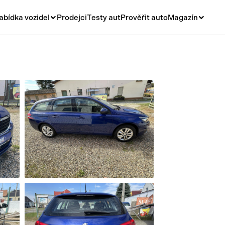
abídka vozidel
Prodejci
Testy aut
Prověřit auto
Magazín
Novinky
vá
Rady a tipy
ní
Nové modely
á
Ojetiny
y
Auto a život
y a návěsy
Videa
sy
í stroje
í díly