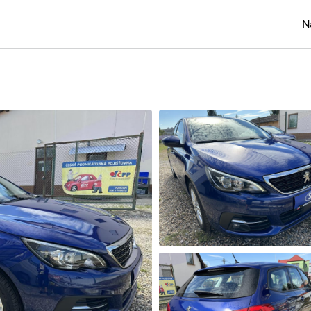
N
Osobní
Užitko
Náklad
Obytn
Motork
Přívěs
Autobu
Pracovn
Náhradn