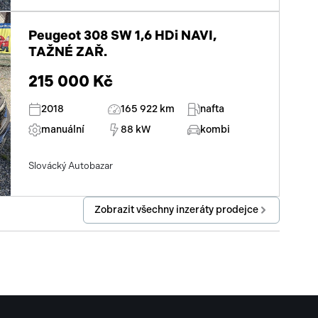
Peugeot 308 SW 1,6 HDi NAVI,
TAŽNÉ ZAŘ.
215 000 Kč
2018
165 922 km
nafta
manuální
88 kW
kombi
Slovácký Autobazar
Zobrazit všechny inzeráty prodejce