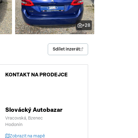
enství
+28
Sdílet inzerát
KONTAKT NA PRODEJCE
Slovácký Autobazar
Vracovská, Bzenec
Hodonín
Zobrazit na mapě