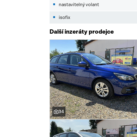
nastavitelný volant
isofix
Další inzeráty prodejce
34