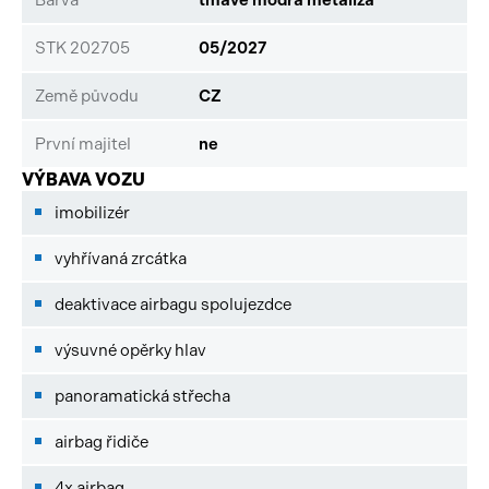
STK 202705
05/2027
Země původu
CZ
První majitel
ne
VÝBAVA VOZU
imobilizér
vyhřívaná zrcátka
deaktivace airbagu spolujezdce
výsuvné opěrky hlav
panoramatická střecha
airbag řidiče
4x airbag