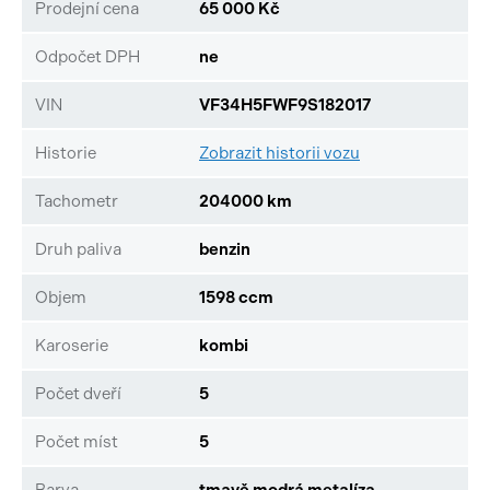
Prodejní cena
65 000 Kč
Odpočet DPH
ne
VIN
VF34H5FWF9S182017
Historie
Zobrazit historii vozu
Tachometr
204000 km
Druh paliva
benzin
Objem
1598 ccm
Karoserie
kombi
Počet dveří
5
Počet míst
5
Barva
tmavě modrá metalíza