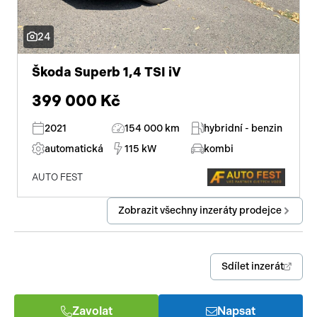
24
Škoda Superb 1,4 TSI iV
399 000 Kč
2021
154 000 km
hybridní - benzin
automatická
115 kW
kombi
AUTO FEST
Zobrazit všechny inzeráty prodejce
Sdílet inzerát
Zavolat
Napsat