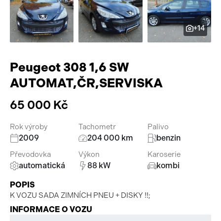
Pracovní stroje
Auto a život
+14
Náhradní díly
Videa
Příslušenství
Peugeot 308 1,6 SW
AUTOMAT,ČR,SERVISKA
65 000 Kč
Rok výroby
Tachometr
Palivo
2009
204 000 km
benzin
Převodovka
Výkon
Karoserie
automatická
88 kW
kombi
POPIS
K VOZU SADA ZIMNÍCH PNEU + DISKY !!;
INFORMACE O VOZU