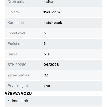
Druh paliva
nafta
Objem
1560 ccm
Karoserie
hatchback
Počet dveří
5
Počet míst
5
Barva
bílá
STK 202804
04/2028
Země původu
CZ
První majitel
ano
VÝBAVA VOZU
imobilizér