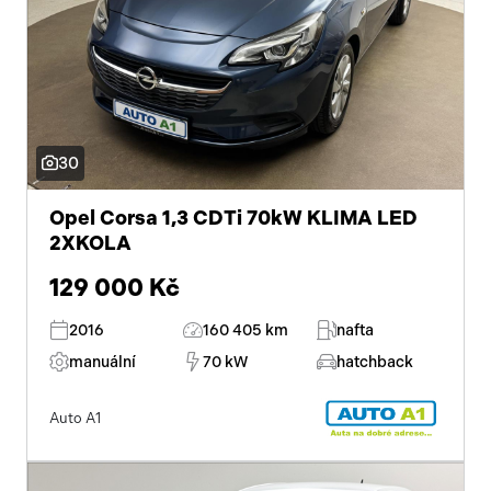
30
Opel Corsa 1,3 CDTi 70kW KLIMA LED
2XKOLA
129 000 Kč
2016
160 405 km
nafta
manuální
70 kW
hatchback
Auto A1