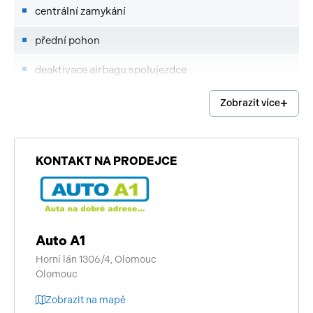
centrální zamykání
přední pohon
deaktivace airbagu spolujezdce
senzor tlaku v pneumatikách
Zobrazit více
pohon 4x2
airbag řidiče
KONTAKT NA PRODEJCE
dojezdové rezervní kolo
senzor opotřebení brzdových destiček
Auto A1
bluetooth
Horní lán 1306/4, Olomouc
Olomouc
palubní počítač
Zobrazit na mapě
USB