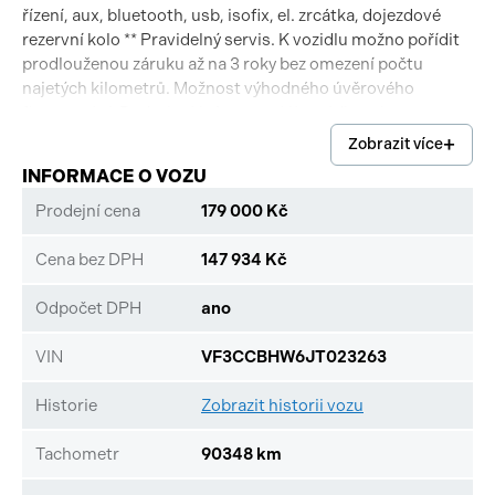
řízení, aux, bluetooth, usb, isofix, el. zrcátka, dojezdové
rezervní kolo ** Pravidelný servis. K vozidlu možno pořídit
prodlouženou záruku až na 3 roky bez omezení počtu
najetých kilometrů. Možnost výhodného úvěrového
financování. Podrobné informace Vám rádi poskytneme na
tel.č. 728 666 111, 728 666 333.
Zobrazit více
INFORMACE O VOZU
Prodejní cena
179 000 Kč
Cena bez DPH
147 934 Kč
Odpočet DPH
ano
VIN
VF3CCBHW6JT023263
Historie
Zobrazit historii vozu
Tachometr
90348 km