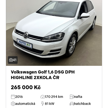
41
Volkswagen Golf 1,6 DSG DPH
HIGHLINE 2XKOLA ČR
265 000 Kč
2016
170 294 km
nafta
automatická
81 kW
hatchback