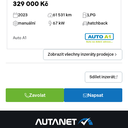
329 000 Kč
2023
61 531 km
LPG
manuální
67 kW
hatchback
Auto A1
Zobrazit všechny inzeráty prodejce
Sdílet inzerát
Zavolat
Napsat