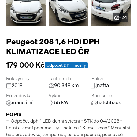
Pracovní stroje
Auto a život
+24
Náhradní díly
Videa
Příslušenství
Peugeot 208 1,6 HDi DPH
KLIMATIZACE LED ČR
179 000 Kč
Odpočet DPH možný
Rok výroby
Tachometr
Palivo
2018
90 348 km
nafta
Převodovka
Výkon
Karoserie
manuální
55 kW
hatchback
POPIS
** Odpočet dph * LED denní svícení * STK do 04/2028 *
Letní a zimní pneumatiky + poklice * Klimatizace * Manuální
5st. převodovka, tempomat, palubní počítač, posilovač