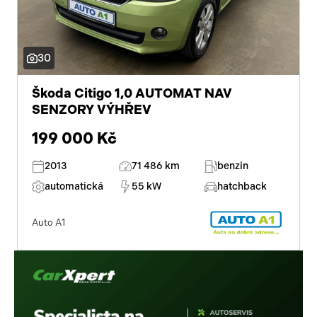
posilovač řízení
stabilizace podvozku (ESP)
30
protiprokluzový systém kol (ASR)
Škoda Citigo 1,0 AUTOMAT NAV
ABS
SENZORY VÝHŘEV
man. klimatizace
199 000 Kč
tempomat
2013
71 486 km
benzin
venkovní teploměr
automatická
55 kW
hatchback
AUX
Auto A1
LED denní svícení
5 rychlostních stupňů