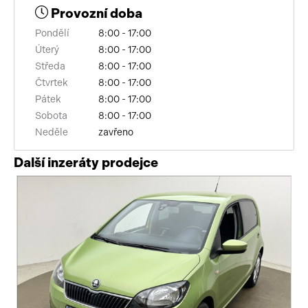
Provozní doba
autorádio
Pondělí
8:00 - 17:00
multifunkční volant
Úterý
8:00 - 17:00
Středa
8:00 - 17:00
nastavitelný volant
Čtvrtek
8:00 - 17:00
Pátek
8:00 - 17:00
výškově nastavitelné sedadlo řidiče
Sobota
8:00 - 17:00
Neděle
zavřeno
isofix
Další inzeráty prodejce
zadní stěrač
mlhovky
el. zrcátka
el. okna
centrál dálkový