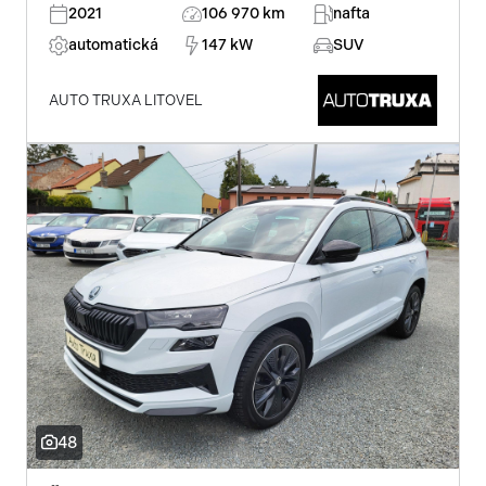
2021
106 970 km
nafta
automatická
147 kW
SUV
AUTO TRUXA LITOVEL
48