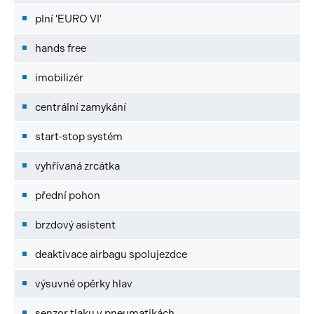
plní 'EURO VI'
hands free
imobilizér
centrální zamykání
start-stop systém
vyhřívaná zrcátka
přední pohon
brzdový asistent
deaktivace airbagu spolujezdce
výsuvné opěrky hlav
senzor tlaku v pneumatikách