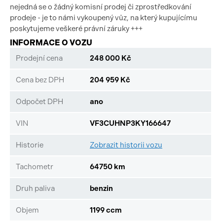
nejedná se o žádný komisní prodej či zprostředkování
prodeje - je to námi vykoupený vůz, na který kupujícímu
poskytujeme veškeré právní záruky +++
INFORMACE O VOZU
Prodejní cena
248 000 Kč
Cena bez DPH
204 959 Kč
Odpočet DPH
ano
VIN
VF3CUHNP3KY166647
Historie
Zobrazit historii vozu
Tachometr
64750 km
Druh paliva
benzin
Objem
1199 ccm