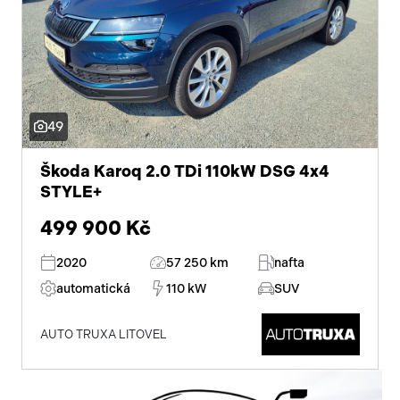
49
Škoda Karoq 2.0 TDi 110kW DSG 4x4
STYLE+
499 900 Kč
2020
57 250 km
nafta
automatická
110 kW
SUV
AUTO TRUXA LITOVEL