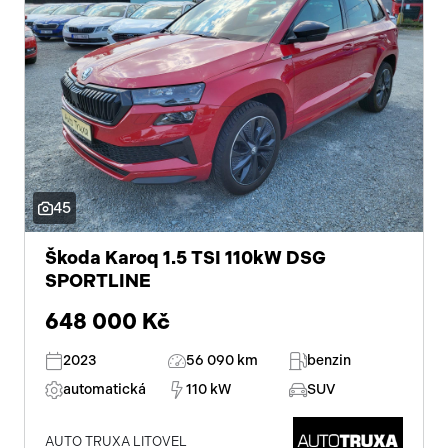
45
Škoda Karoq 1.5 TSI 110kW DSG
SPORTLINE
648 000 Kč
2023
56 090 km
benzin
automatická
110 kW
SUV
AUTO TRUXA LITOVEL