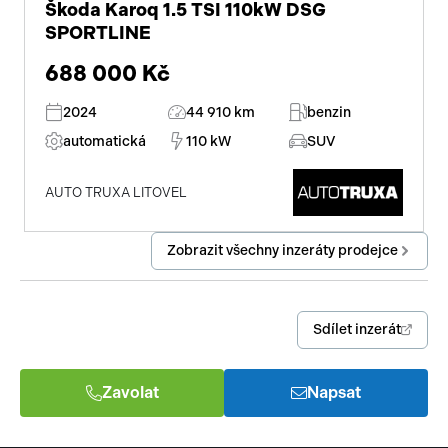
Škoda Karoq 1.5 TSI 110kW DSG
SPORTLINE
688 000 Kč
2024
44 910 km
benzin
automatická
110 kW
SUV
AUTO TRUXA LITOVEL
Zobrazit všechny inzeráty prodejce
Sdílet inzerát
Zavolat
Napsat