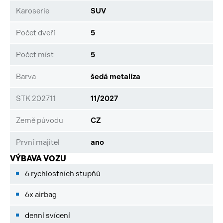
Karoserie
SUV
Počet dveří
5
Počet míst
5
Barva
šedá metalíza
STK 202711
11/2027
Země původu
CZ
První majitel
ano
VÝBAVA VOZU
6 rychlostních stupňů
6x airbag
denní svícení