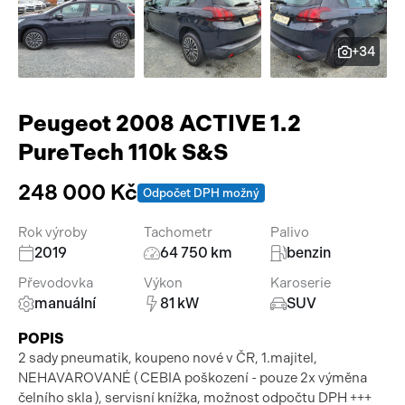
Pracovní stroje
Auto a život
+34
Náhradní díly
Videa
Příslušenství
Peugeot 2008 ACTIVE 1.2
PureTech 110k S&S
248 000 Kč
Odpočet DPH možný
Rok výroby
Tachometr
Palivo
2019
64 750 km
benzin
Převodovka
Výkon
Karoserie
manuální
81 kW
SUV
POPIS
2 sady pneumatik, koupeno nové v ČR, 1.majitel,
NEHAVAROVANÉ ( CEBIA poškození - pouze 2x výměna
čelního skla ), servisní knížka, možnost odpočtu DPH +++