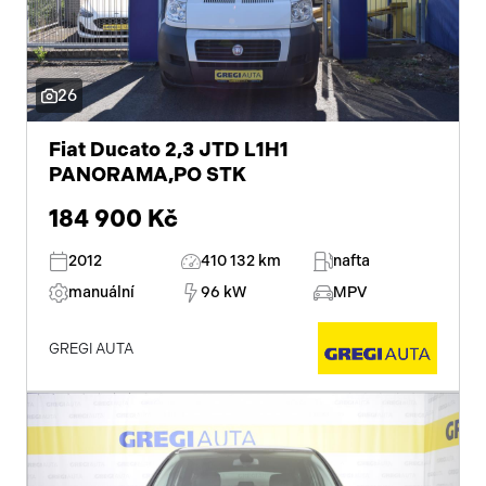
26
Fiat Ducato 2,3 JTD L1H1
PANORAMA,PO STK
184 900 Kč
2012
410 132 km
nafta
manuální
96 kW
MPV
GREGI AUTA