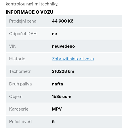
kontrolou našimi techniky.
INFORMACE O VOZU
Prodejní cena
44 900 Kč
Odpočet DPH
ne
VIN
neuvedeno
Historie
Zobrazit historii vozu
Tachometr
210228 km
Druh paliva
nafta
Objem
1686 ccm
Karoserie
MPV
Počet dveří
5