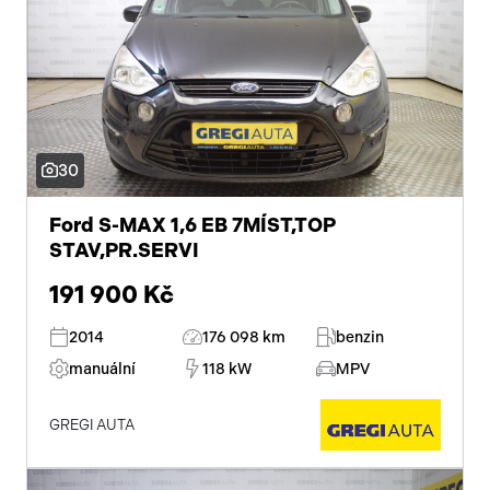
30
Ford S-MAX 1,6 EB 7MÍST,TOP
STAV,PR.SERVI
191 900 Kč
2014
176 098 km
benzin
manuální
118 kW
MPV
GREGI AUTA