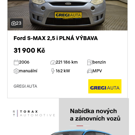
23
Ford S-MAX 2,5 i PLNÁ VÝBAVA
31 900 Kč
2006
221 186 km
benzin
manuální
162 kW
MPV
GREGI AUTA