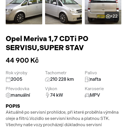
Pracovní stroje
Auto a život
+22
Náhradní díly
Videa
Příslušenství
Opel Meriva 1,7 CDTi PO
SERVISU,SUPER STAV
44 900 Kč
Rok výroby
Tachometr
Palivo
2005
210 228 km
nafta
Převodovka
Výkon
Karoserie
manuální
74 kW
MPV
POPIS
Aktuálně po servisní prohlídce, při které proběhla výměna
oleje a filtrů.Vozidlo se servisní knihou a platnou STK.
Všechny naše vozy procházejí důkladnou servisní