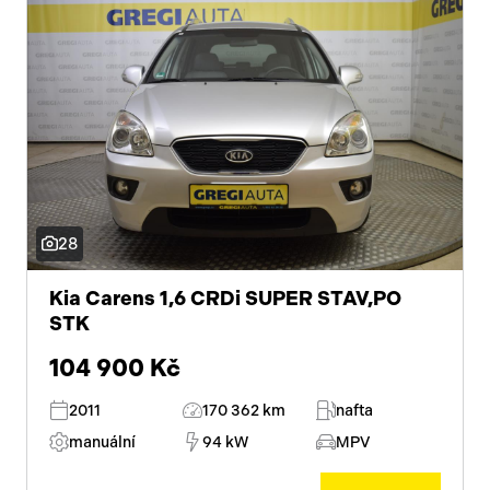
28
Kia Carens 1,6 CRDi SUPER STAV,PO
STK
104 900 Kč
2011
170 362 km
nafta
manuální
94 kW
MPV