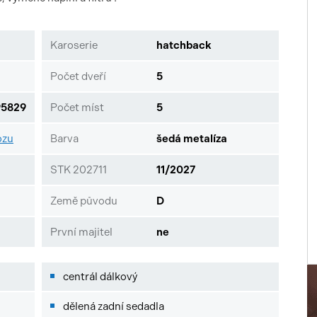
Karoserie
hatchback
Počet dveří
5
5829
Počet míst
5
ozu
Barva
šedá metalíza
STK 202711
11/2027
Země původu
D
První majitel
ne
centrál dálkový
dělená zadní sedadla