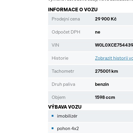
INFORMACE O VOZU
Prodejní cena
29 900 Kč
Odpočet DPH
ne
VIN
W0L0XCE754439
Historie
Zobrazit historii v
Tachometr
275001 km
Druh paliva
benzin
Objem
1598 ccm
VÝBAVA VOZU
imobilizér
pohon 4x2