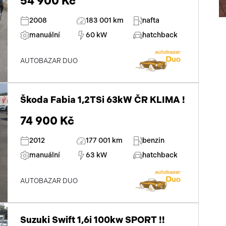
54 900 Kč
2008
183 001 km
nafta
manuální
60 kW
hatchback
AUTOBAZAR DUO
Škoda Fabia 1,2TSi 63kW ČR KLIMA !
74 900 Kč
2012
177 001 km
benzin
manuální
63 kW
hatchback
AUTOBAZAR DUO
Suzuki Swift 1,6i 100kw SPORT !!