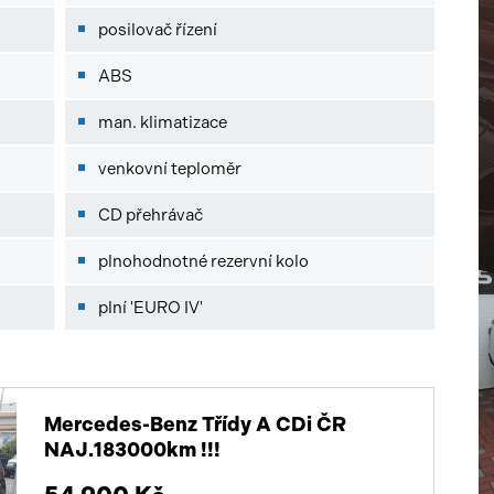
posilovač řízení
ABS
man. klimatizace
venkovní teploměr
CD přehrávač
plnohodnotné rezervní kolo
plní 'EURO IV'
Mercedes-Benz Třídy A CDi ČR
NAJ.183000km !!!