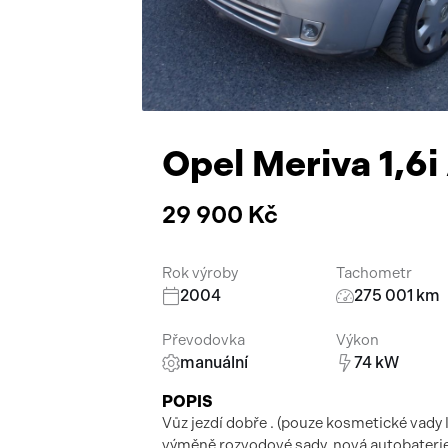
Opel Meriva 1,6
29 900 Kč
Rok výroby
Tachometr
2004
275 001 km
Převodovka
Výkon
manuální
74 kW
POPIS
Vůz jezdí dobře . (pouze kosmetické vady l
výměně rozvodové sady, nová autobaterie, 