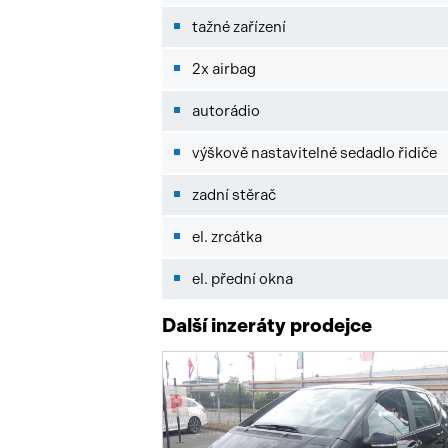
tažné zařízení
2x airbag
autorádio
výškově nastavitelné sedadlo řidiče
zadní stěrač
el. zrcátka
el. přední okna
Další inzeráty prodejce