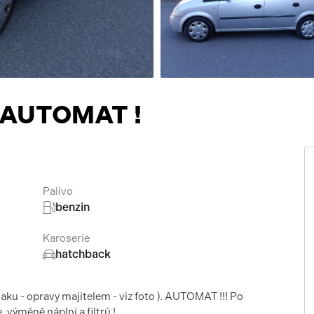
Přísluš
i AUTOMAT !
Palivo
benzin
Karoserie
hatchback
aku - opravy majitelem - viz foto ). AUTOMAT !!! Po
výměně náplní a filtrů !