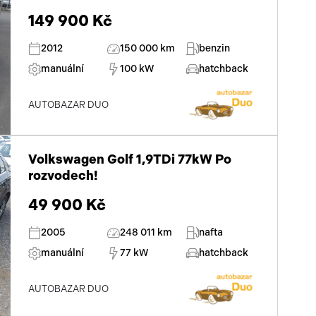
149 900 Kč
2012
150 000 km
benzin
manuální
100 kW
hatchback
AUTOBAZAR DUO
Volkswagen Golf 1,9TDi 77kW Po
rozvodech!
49 900 Kč
2005
248 011 km
nafta
manuální
77 kW
hatchback
AUTOBAZAR DUO