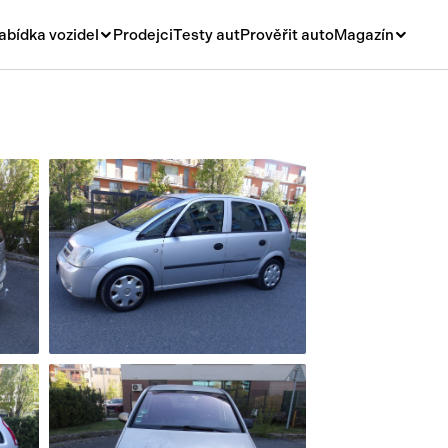
abídka vozidel
Prodejci
Testy aut
Prověřit auto
Magazín
Novinky
vá
Rady a tipy
ní
Nové modely
á
Ojetiny
y
Auto a život
y a návěsy
Videa
sy
í stroje
í díly