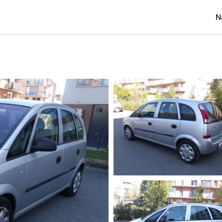
N
Osobní
Užitko
Náklad
Obytn
Motork
Přívěs
Autobu
Pracovn
Náhradn