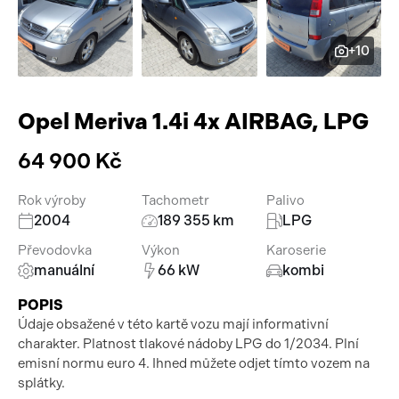
Pracovní stroje
Auto a život
+10
Náhradní díly
Videa
Příslušenství
Opel Meriva 1.4i 4x AIRBAG, LPG
64 900 Kč
Rok výroby
Tachometr
Palivo
2004
189 355 km
LPG
Převodovka
Výkon
Karoserie
manuální
66 kW
kombi
POPIS
Údaje obsažené v této kartě vozu mají informativní
charakter. Platnost tlakové nádoby LPG do 1/2034. Plní
emisní normu euro 4. Ihned můžete odjet tímto vozem na
splátky.