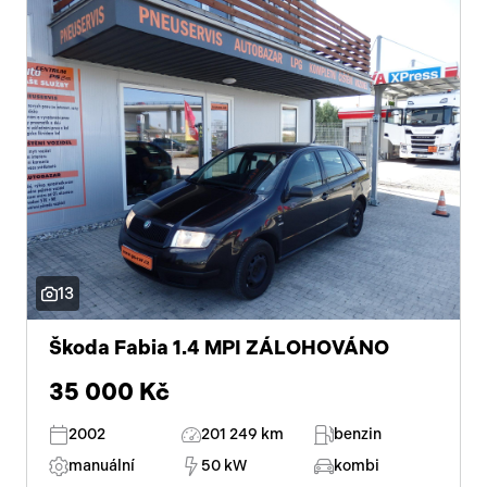
13
Škoda Fabia 1.4 MPI ZÁLOHOVÁNO
35 000 Kč
2002
201 249 km
benzin
manuální
50 kW
kombi