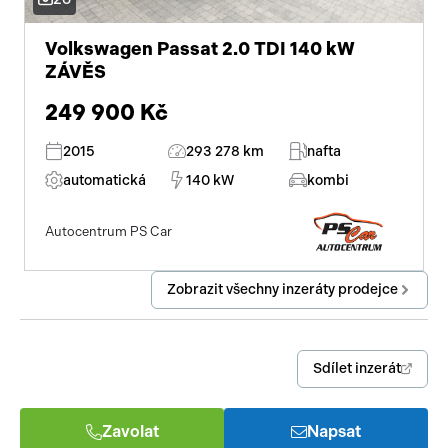
Volkswagen Passat 2.0 TDI 140 kW
ZÁVĚS
249 900 Kč
2015
293 278 km
nafta
automatická
140 kW
kombi
Autocentrum PS Car
Zobrazit všechny inzeráty prodejce
Sdílet inzerát
Zavolat
Napsat