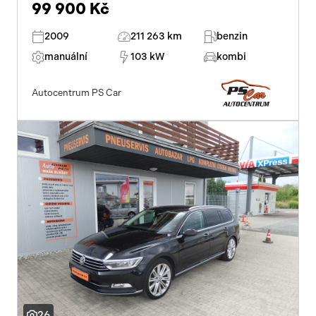
99 900 Kč
2009
211 263 km
benzin
manuální
103 kW
kombi
Autocentrum PS Car
26