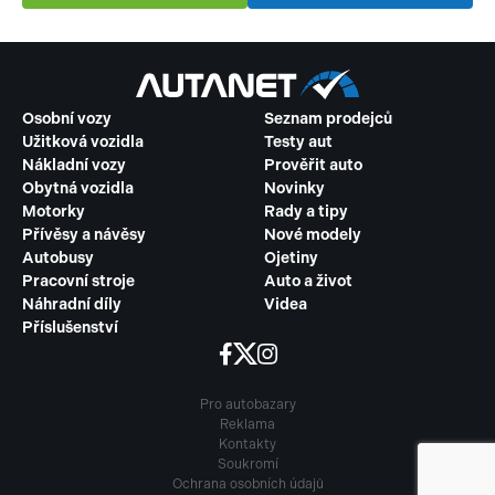
Osobní vozy
Seznam prodejců
Užitková vozidla
Testy aut
Nákladní vozy
Prověřit auto
Obytná vozidla
Novinky
Motorky
Rady a tipy
Přívěsy a návěsy
Nové modely
Autobusy
Ojetiny
Pracovní stroje
Auto a život
Náhradní díly
Videa
Příslušenství
Pro autobazary
Reklama
Kontakty
Soukromí
Ochrana osobních údajů