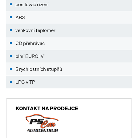
posilovač řízení
ABS
venkovní teploměr
CD přehrávač
plní 'EURO IV'
5 rychlostních stupňů
LPG v TP
KONTAKT NA PRODEJCE