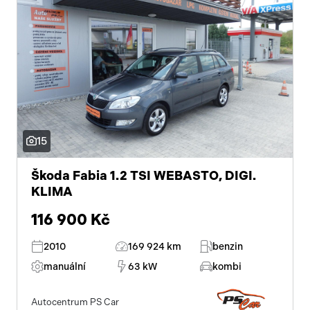
15
Škoda Fabia 1.2 TSI WEBASTO, DIGI.
KLIMA
116 900 Kč
2010
169 924 km
benzin
manuální
63 kW
kombi
Autocentrum PS Car