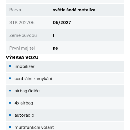
Barva
světle šedá metalíza
STK 202705
05/2027
Země původu
I
První majitel
ne
VÝBAVA VOZU
imobilizér
centrální zamykání
airbag řidiče
4x airbag
autorádio
multifunkční volant