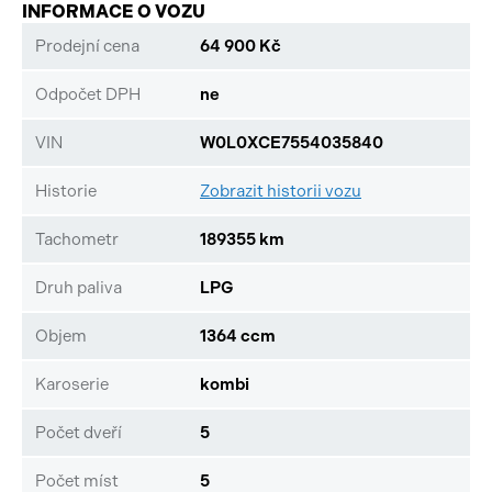
INFORMACE O VOZU
Prodejní cena
64 900 Kč
Odpočet DPH
ne
VIN
W0L0XCE7554035840
Historie
Zobrazit historii vozu
Tachometr
189355 km
Druh paliva
LPG
Objem
1364 ccm
Karoserie
kombi
Počet dveří
5
Počet míst
5