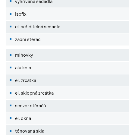
vyhřívaná sedadla
isofix
el. seřiditelná sedadla
zadní stěrač
mlhovky
alu kola
el. zrcátka
el. sklopná zrcátka
senzor stěračů
el. okna
tónovaná skla