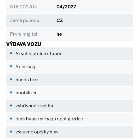
STK 202704
04/2027
Země původu
CZ
První majitel
ne
VÝBAVA VOZU
6 rychlostních stupňů
6x airbag
hands free
imobilizér
vyhřívaná zrcátka
deaktivace airbagu spolujezdce
výsuvné opěrky hlav