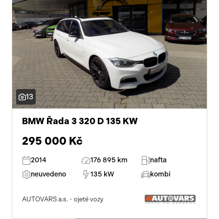
13
BMW Řada 3 320 D 135 KW
295 000 Kč
2014
176 895 km
nafta
neuvedeno
135 kW
kombi
AUTOVARS a.s. - ojeté vozy