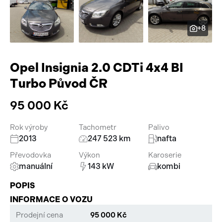
Pracovní stroje
Auto a život
+8
Náhradní díly
Videa
Příslušenství
Opel Insignia 2.0 CDTi 4x4 BI
Turbo Původ ČR
95 000 Kč
Rok výroby
Tachometr
Palivo
2013
247 523 km
nafta
Převodovka
Výkon
Karoserie
manuální
143 kW
kombi
POPIS
INFORMACE O VOZU
Prodejní cena
95 000 Kč