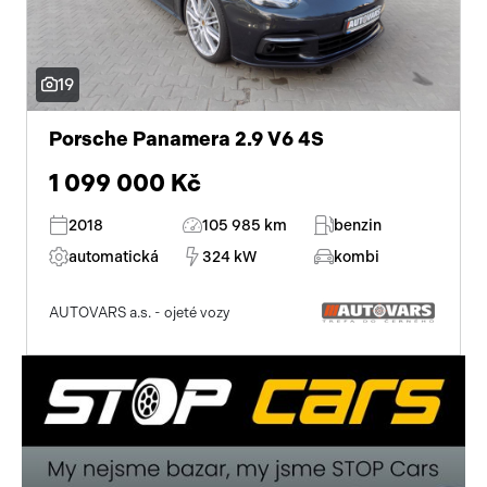
19
Porsche Panamera 2.9 V6 4S
1 099 000 Kč
2018
105 985 km
benzin
automatická
324 kW
kombi
AUTOVARS a.s. - ojeté vozy