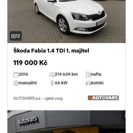
12
Škoda Fabia 1.4 TDi 1. majitel
119 000 Kč
2016
214 609 km
nafta
manuální
66 kW
kombi
AUTOVARS a.s. - ojeté vozy