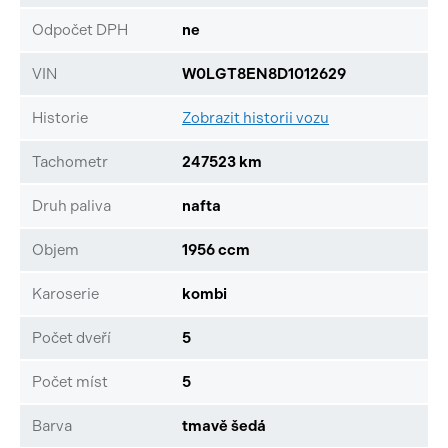
Odpočet DPH
ne
VIN
W0LGT8EN8D1012629
Historie
Zobrazit historii vozu
Tachometr
247523 km
Druh paliva
nafta
Objem
1956 ccm
Karoserie
kombi
Počet dveří
5
Počet míst
5
Barva
tmavě šedá