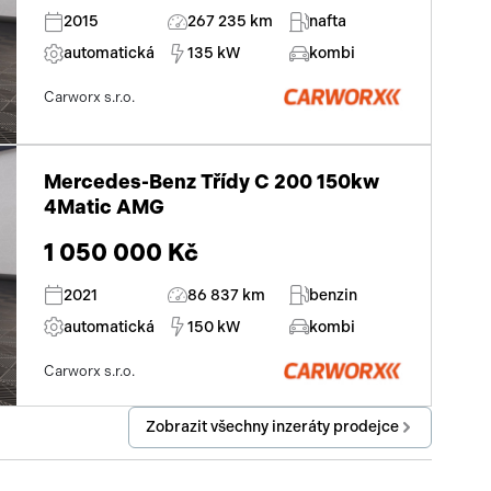
2015
267 235 km
nafta
automatická
135 kW
kombi
Carworx s.r.o.
Mercedes-Benz Třídy C 200 150kw
4Matic AMG
1 050 000 Kč
2021
86 837 km
benzin
automatická
150 kW
kombi
Carworx s.r.o.
Zobrazit všechny inzeráty prodejce