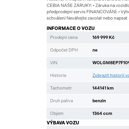
CEBIA NAŠE ZÁRUKY: • Záruka na vozidlo 
předprodejní servis FINANCOVÁNÍ: • Výhod
schválení Neváhejte zavolat nebo napsat
INFORMACE O VOZU
Prodejní cena
169 999 Kč
Odpočet DPH
ne
VIN
WOLGM8EP7F109
Historie
Zobrazit historii v
Tachometr
144141 km
Druh paliva
benzin
Objem
1364 ccm
VÝBAVA VOZU