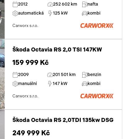
2012
252 602 km
nafta
automatická
125 kW
kombi
Carworx s.r.o.
Škoda Octavia RS 2,0 TSI 147KW
159 999 Kč
2009
201 501 km
benzin
manuální
147 kW
kombi
Carworx s.r.o.
Škoda Octavia RS 2,0TDI 135kw DSG
249 999 Kč