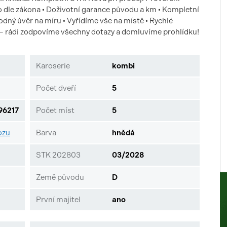
dle zákona • Doživotní garance původu a km • Kompletní
ný úvěr na míru • Vyřídíme vše na místě • Rychlé
 – rádi zodpovíme všechny dotazy a domluvíme prohlídku!
Karoserie
kombi
Počet dveří
5
6217
Počet míst
5
ozu
Barva
hnědá
STK 202803
03/2028
Země původu
D
První majitel
ano