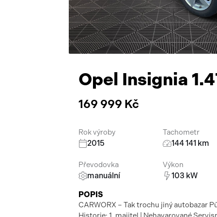
Opel Insignia 1.
169 999 Kč
Rok výroby
Tachometr
2015
144 141 km
Převodovka
Výkon
manuální
103 kW
POPIS
CARWORX – Tak trochu jiný autobazar P
Historie: 1. majitel | Nehavarované Servi