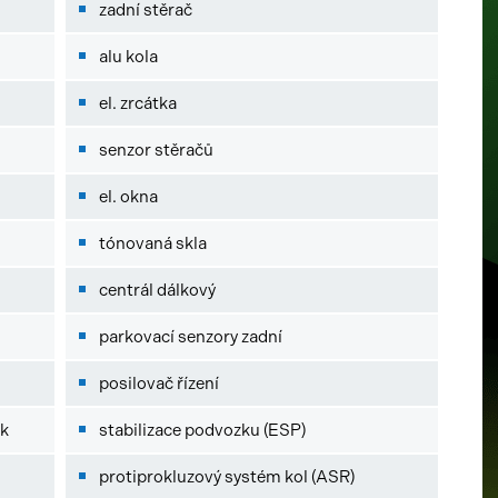
zadní stěrač
alu kola
el. zrcátka
senzor stěračů
el. okna
tónovaná skla
centrál dálkový
parkovací senzory zadní
posilovač řízení
ek
stabilizace podvozku (ESP)
protiprokluzový systém kol (ASR)