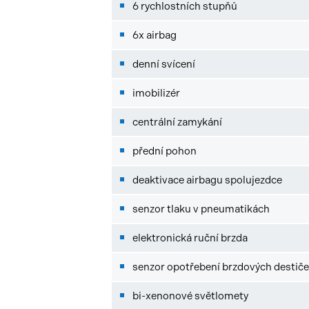
6 rychlostních stupňů
6x airbag
denní svícení
imobilizér
centrální zamykání
přední pohon
deaktivace airbagu spolujezdce
senzor tlaku v pneumatikách
elektronická ruční brzda
senzor opotřebení brzdových destič
bi-xenonové světlomety