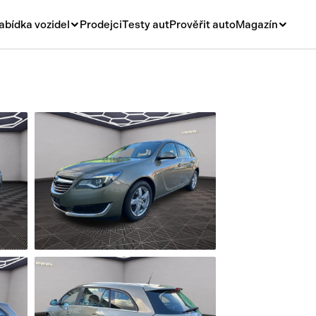
abídka vozidel
Prodejci
Testy aut
Prověřit auto
Magazín
Novinky
vá
Rady a tipy
ní
Nové modely
á
Ojetiny
y
Auto a život
y a návěsy
Videa
sy
í stroje
í díly