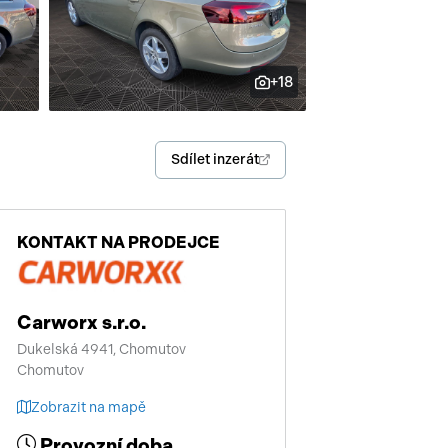
enství
+18
Sdílet inzerát
KONTAKT NA PRODEJCE
Carworx s.r.o.
Dukelská 4941, Chomutov
Chomutov
Zobrazit na mapě
Provozní doba