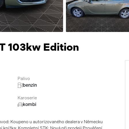
Přísluš
4T 103kw Edition
Palivo
benzin
Karoserie
kombi
ůvod: Koupeno u autorizovaného dealera v Německu
sní knížka: Kompletní STK: Nová při prodeji Prověření