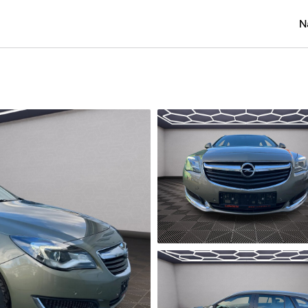
N
Osobní
Užitko
Náklad
Obytn
Motork
Přívěs
Autobu
Pracovn
Náhradn