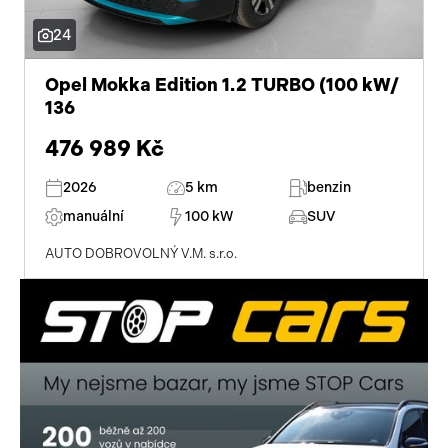
24
Opel Mokka Edition 1.2 TURBO (100 kW/
136
476 989 Kč
2026
5 km
benzin
manuální
100 kW
SUV
AUTO DOBROVOLNÝ V.M. s.r.o.