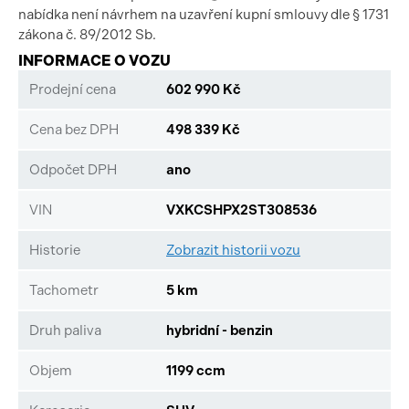
nabídka není návrhem na uzavření kupní smlouvy dle § 1731
zákona č. 89/2012 Sb.
INFORMACE O VOZU
Prodejní cena
602 990 Kč
Cena bez DPH
498 339 Kč
Odpočet DPH
ano
VIN
VXKCSHPX2ST308536
Historie
Zobrazit historii vozu
Tachometr
5 km
Druh paliva
hybridní - benzin
Objem
1199 ccm