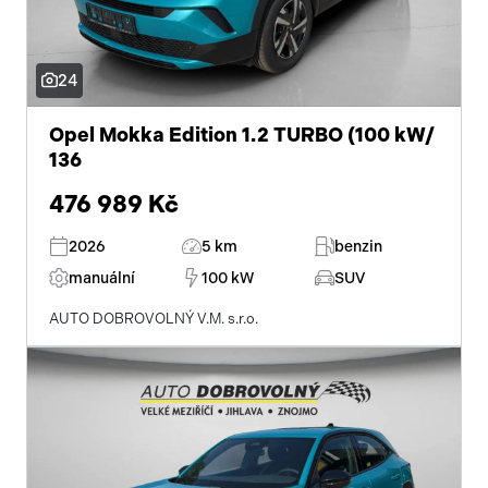
24
Opel Mokka Edition 1.2 TURBO (100 kW/
136
476 989 Kč
2026
5 km
benzin
manuální
100 kW
SUV
AUTO DOBROVOLNÝ V.M. s.r.o.