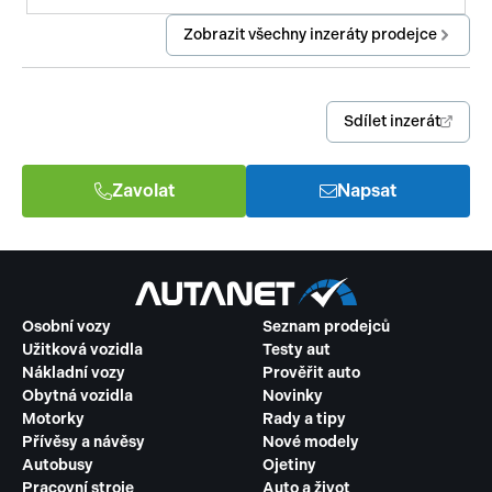
Zobrazit všechny inzeráty prodejce
Sdílet inzerát
Zavolat
Napsat
Osobní vozy
Seznam prodejců
Užitková vozidla
Testy aut
Nákladní vozy
Prověřit auto
Obytná vozidla
Novinky
Motorky
Rady a tipy
Přívěsy a návěsy
Nové modely
Autobusy
Ojetiny
Pracovní stroje
Auto a život