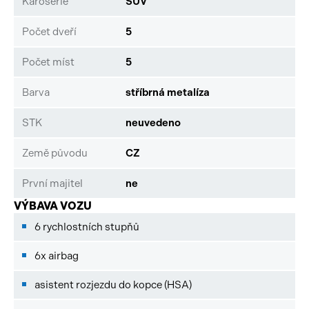
Karoserie
SUV
Počet dveří
5
Počet míst
5
Barva
stříbrná metalíza
STK
neuvedeno
Země původu
CZ
První majitel
ne
VÝBAVA VOZU
6 rychlostních stupňů
6x airbag
asistent rozjezdu do kopce (HSA)