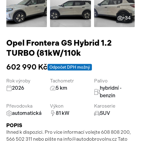
Pracovní stroje
Auto a život
+34
Náhradní díly
Videa
Příslušenství
Opel Frontera GS Hybrid 1.2
TURBO (81kW/110k
602 990 Kč
Odpočet DPH možný
Rok výroby
Tachometr
Palivo
2026
5 km
hybridní -
benzin
Převodovka
Výkon
Karoserie
automatická
81 kW
SUV
POPIS
Ihned k dispozici. Pro více informací volejte 608 808 200,
566 502 311 nebo pište na info@autodobrovolny.cz Tato