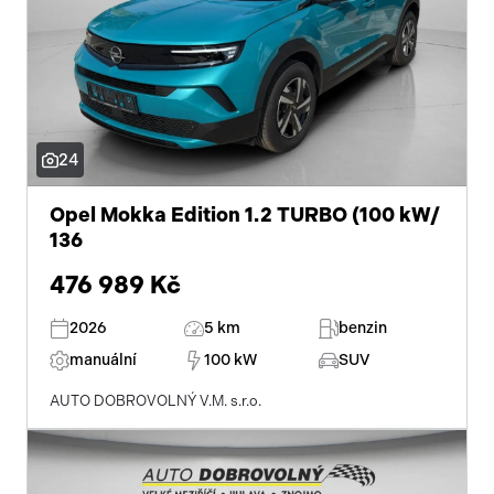
24
Opel Mokka Edition 1.2 TURBO (100 kW/
136
476 989 Kč
2026
5 km
benzin
manuální
100 kW
SUV
AUTO DOBROVOLNÝ V.M. s.r.o.