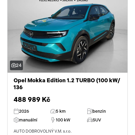
24
Opel Mokka Edition 1.2 TURBO (100 kW/
136
488 989 Kč
2026
5 km
benzin
manuální
100 kW
SUV
AUTO DOBROVOLNÝ V.M. s.r.o.