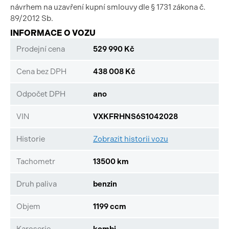
návrhem na uzavření kupní smlouvy dle § 1731 zákona č.
89/2012 Sb.
INFORMACE O VOZU
Prodejní cena
529 990 Kč
Cena bez DPH
438 008 Kč
Odpočet DPH
ano
VIN
VXKFRHNS6S1042028
Historie
Zobrazit historii vozu
Tachometr
13500 km
Druh paliva
benzin
Objem
1199 ccm
Karoserie
kombi