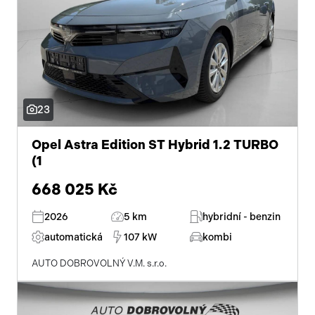
23
Opel Astra Edition ST Hybrid 1.2 TURBO
(1
668 025 Kč
2026
5 km
hybridní - benzin
automatická
107 kW
kombi
AUTO DOBROVOLNÝ V.M. s.r.o.