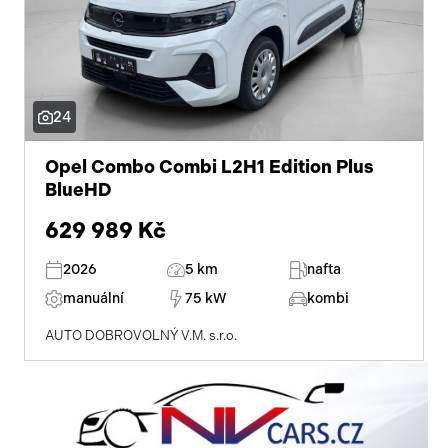
24
Opel Combo Combi L2H1 Edition Plus
BlueHD
629 989 Kč
2026
5 km
nafta
manuální
75 kW
kombi
AUTO DOBROVOLNÝ V.M. s.r.o.