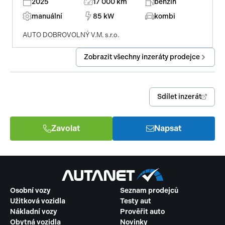
2025
17 000 km
benzin
manuální
85 kW
kombi
AUTO DOBROVOLNÝ V.M. s.r.o.
Zobrazit všechny inzeráty prodejce
Sdílet inzerát
Zavolat
Napsat
Osobní vozy
Seznam prodejců
Užitková vozidla
Testy aut
Nákladní vozy
Prověřit auto
Obytná vozidla
Novinky