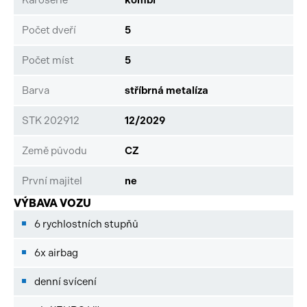
Počet dveří
5
Počet míst
5
Barva
stříbrná metalíza
STK 202912
12/2029
Země původu
CZ
První majitel
ne
VÝBAVA VOZU
6 rychlostních stupňů
6x airbag
denní svícení