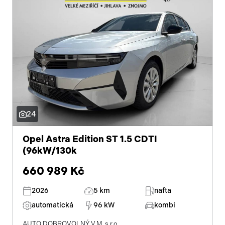
24
Opel Astra Edition ST 1.5 CDTI
(96kW/130k
660 989 Kč
2026
5 km
nafta
automatická
96 kW
kombi
AUTO DOBROVOLNÝ V.M. s.r.o.