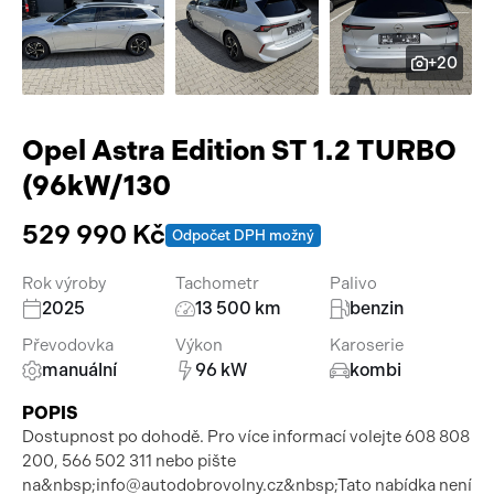
Pracovní stroje
Auto a život
+20
Náhradní díly
Videa
Příslušenství
Opel Astra Edition ST 1.2 TURBO
(96kW/130
529 990 Kč
Odpočet DPH možný
Rok výroby
Tachometr
Palivo
2025
13 500 km
benzin
Převodovka
Výkon
Karoserie
manuální
96 kW
kombi
POPIS
Dostupnost po dohodě. Pro více informací volejte 608 808
200, 566 502 311 nebo pište
na&nbsp;info@autodobrovolny.cz&nbsp;Tato nabídka není