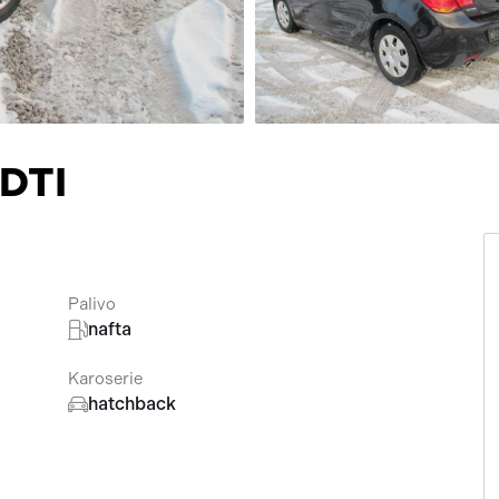
Přísluš
CDTI
Palivo
nafta
Karoserie
hatchback