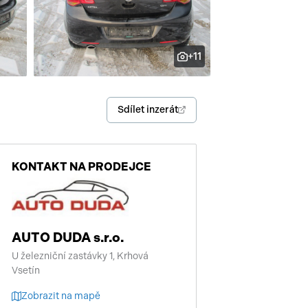
enství
+11
Sdílet inzerát
KONTAKT NA PRODEJCE
AUTO DUDA s.r.o.
U železniční zastávky 1, Krhová
Vsetín
Zobrazit na mapě