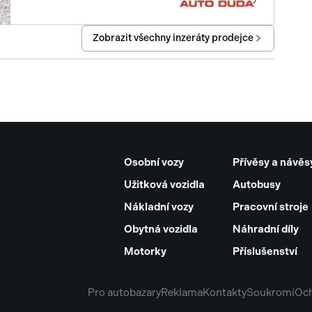
Zobrazit všechny inzeráty prodejce
Osobní vozy
Přívěsy a návěs
Užitková vozidla
Autobusy
Nákladní vozy
Pracovní stroje
Obytná vozidla
Náhradní díly
Motorky
Příslušenství
Pro autobazary
Reklama
Kontakty
Soukromí
Och