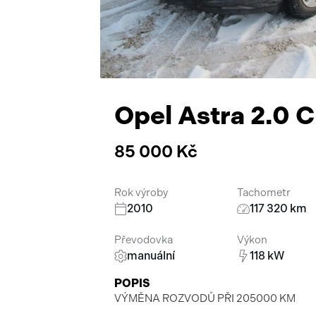
Opel Astra 2.0 
85 000 Kč
Rok výroby
Tachometr
2010
117 320 km
Převodovka
Výkon
manuální
118 kW
POPIS
VÝMĚNA ROZVODŮ PŘI 205000 KM