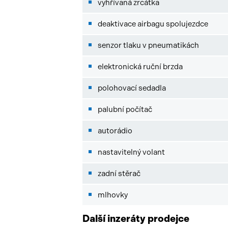
vyhřívaná zrcátka
deaktivace airbagu spolujezdce
senzor tlaku v pneumatikách
elektronická ruční brzda
polohovací sedadla
palubní počítač
autorádio
nastavitelný volant
zadní stěrač
mlhovky
Další inzeráty prodejce