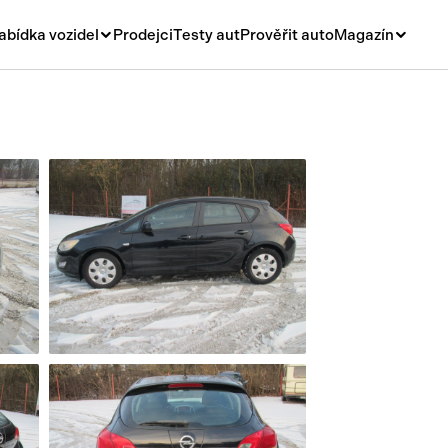
abídka vozidel
Prodejci
Testy aut
Prověřit auto
Magazín
Novinky
vá
Rady a tipy
ní
Nové modely
á
Ojetiny
y
Auto a život
y a návěsy
Videa
sy
í stroje
í díly