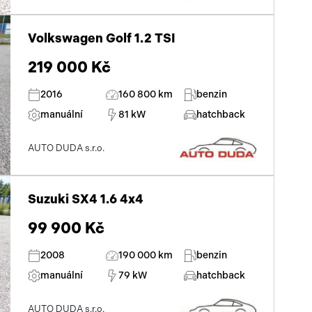
Volkswagen Golf 1.2 TSI
219 000 Kč
2016
160 800 km
benzin
manuální
81 kW
hatchback
AUTO DUDA s.r.o.
Suzuki SX4 1.6 4x4
99 900 Kč
2008
190 000 km
benzin
manuální
79 kW
hatchback
AUTO DUDA s.r.o.