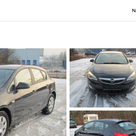
N
Osobní
Užitko
Náklad
Obytn
Motork
Přívěs
Autobu
Pracovn
Náhradn