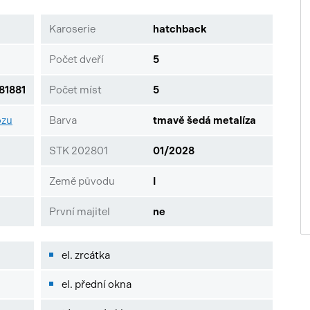
Karoserie
hatchback
Počet dveří
5
1881
Počet míst
5
ozu
Barva
tmavě šedá metalíza
STK 202801
01/2028
Země původu
I
První majitel
ne
el. zrcátka
el. přední okna