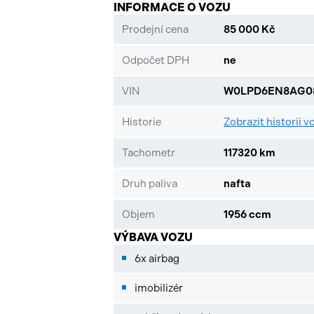
INFORMACE O VOZU
Prodejní cena
85 000 Kč
Odpočet DPH
ne
VIN
W0LPD6EN8AG08
Historie
Zobrazit historii v
Tachometr
117320 km
Druh paliva
nafta
Objem
1956 ccm
VÝBAVA VOZU
6x airbag
imobilizér