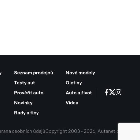
y
Seznam prodejců
Nové modely
Testy aut
Ojetiny
Prověřit auto
Auto a život
Novinky
Videa
Rady a tipy
rana osobních údajů
Copyright 2003 - 2026, Autanet.cz