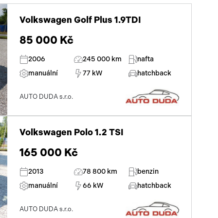
Volkswagen Golf Plus 1.9TDI
85 000 Kč
2006
245 000 km
nafta
manuální
77 kW
hatchback
AUTO DUDA s.r.o.
Volkswagen Polo 1.2 TSI
165 000 Kč
2013
78 800 km
benzin
manuální
66 kW
hatchback
AUTO DUDA s.r.o.