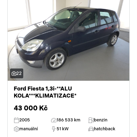
22
Ford Fiesta 1,3i-**ALU
KOLA***KLIMATIZACE*
43 000 Kč
2005
186 533 km
benzin
manuální
51 kW
hatchback