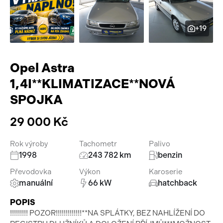
Pracovní stroje
Auto a život
+19
Náhradní díly
Videa
Příslušenství
Opel Astra
1,4I**KLIMATIZACE**NOVÁ
SPOJKA
29 000 Kč
Rok výroby
Tachometr
Palivo
1998
243 782 km
benzin
Převodovka
Výkon
Karoserie
manuální
66 kW
hatchback
POPIS
!!!!!!!!! POZOR!!!!!!!!!!!!!**NA SPLÁTKY, BEZ NAHLÍŽENÍ DO