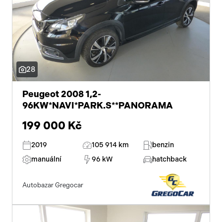
28
Peugeot 2008 1,2-
96KW*NAVI*PARK.S**PANORAMA
199 000 Kč
2019
105 914 km
benzin
manuální
96 kW
hatchback
Autobazar Gregocar