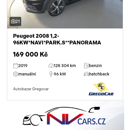
21
Peugeot 2008 1,2-
96KW*NAVI*PARK.S**PANORAMA
169 000 Kč
2019
128 304 km
benzin
manuální
96 kW
hatchback
Autobazar Gregocar