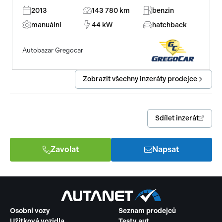
2013
143 780 km
benzin
manuální
44 kW
hatchback
Autobazar Gregocar
Zobrazit všechny inzeráty prodejce
Sdílet inzerát
Zavolat
Napsat
Osobní vozy
Seznam prodejců
Užitková vozidla
Testy aut