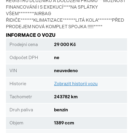
REGISTRU DLUŽNÍKŮ A DOLOŽENÍ PŘÍJMŮ***MOŽNOST
FINANCOVÁNÍ I S EXEKUCÍ****NA SPLÁTKY
VŠEM*********AIRBAG
ŘIDIČE*******KLIMATIZACE*******LITÁ KOLA********PŘED
PRODEJEM NOVÁ KOMPLET SPOJKA !!!!!*****
INFORMACE O VOZU
Prodejní cena
29 000 Kč
Odpočet DPH
ne
VIN
neuvedeno
Historie
Zobrazit historii vozu
Tachometr
243782 km
Druh paliva
benzin
Objem
1389 ccm