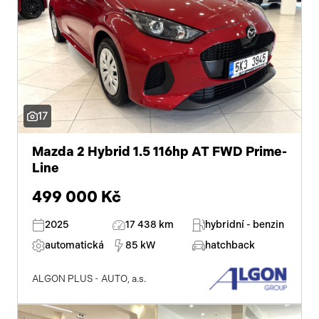
centrál dálkový
dělená zadní sedadla
adaptivní tempomat
parkovací senzory zadní
17
posilovač řízení
Mazda 2 Hybrid 1.5 116hp AT FWD Prime-
stabilizace podvozku (ESP)
Line
499 000 Kč
protiprokluzový systém kol (ASR)
asistent jízdy v jízdním pruhu
2025
17 438 km
hybridní - benzin
automatická
85 kW
hatchback
ABS
ALGON PLUS - AUTO, a.s.
tempomat
venkovní teploměr