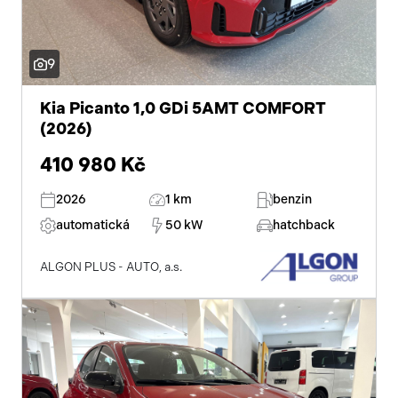
zadní stěrač
mlhovky
9
alu kola
Kia Picanto 1,0 GDi 5AMT COMFORT
el. zrcátka
(2026)
el. sklopná zrcátka
410 980 Kč
senzor stěračů
2026
1 km
benzin
automatická
50 kW
hatchback
el. přední okna
ALGON PLUS - AUTO, a.s.
el. okna
tónovaná skla
dvouzónová klimatizace
přední světla LED