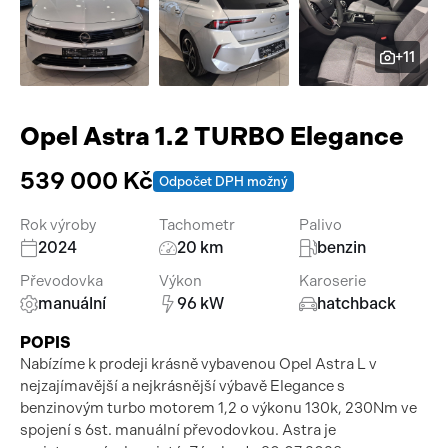
Pracovní stroje
Auto a život
+11
Náhradní díly
Videa
Příslušenství
Opel Astra 1.2 TURBO Elegance
539 000 Kč
Odpočet DPH možný
Rok výroby
Tachometr
Palivo
2024
20 km
benzin
Převodovka
Výkon
Karoserie
manuální
96 kW
hatchback
POPIS
Nabízíme k prodeji krásně vybavenou Opel Astra L v
nejzajímavější a nejkrásnější výbavě Elegance s
benzinovým turbo motorem 1,2 o výkonu 130k, 230Nm ve
spojení s 6st. manuální převodovkou. Astra je