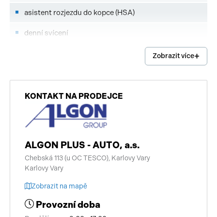
asistent rozjezdu do kopce (HSA)
denní svícení
plní 'EURO VI'
Zobrazit více
hands free
Android Auto
KONTAKT NA PRODEJCE
Apple CarPlay
imobilizér
ALGON PLUS - AUTO, a.s.
centrální zamykání
Chebská 113 (u OC TESCO), Karlovy Vary
Karlovy Vary
start-stop systém
Zobrazit na mapě
digitální příjem rádia (DAB)
Provozní doba
vyhřívaná zrcátka