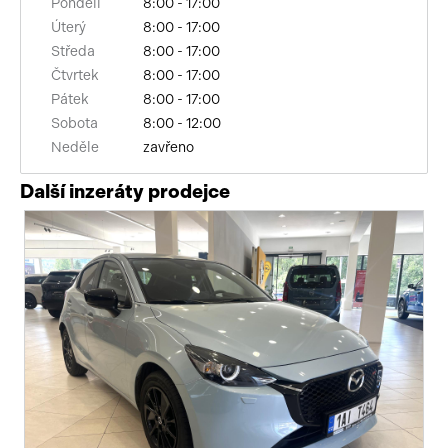
Pondělí
8:00 - 17:00
Úterý
8:00 - 17:00
přední pohon
Středa
8:00 - 17:00
Čtvrtek
8:00 - 17:00
záruka
Pátek
8:00 - 17:00
Sobota
8:00 - 12:00
brzdový asistent
Neděle
zavřeno
bezklíčové startování
Další inzeráty prodejce
deaktivace airbagu spolujezdce
výsuvné opěrky hlav
hlídání jízdního pruhu
bezklíčové odemykání
vyhřívaný volant
senzor tlaku v pneumatikách