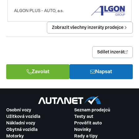
malý kožený paket
ALGON PLUS - AUTO, a.s.
Zobrazit všechny inzeráty prodejce
Sdílet inzerát
Zavolat
Napsat
Osobní vozy
Seznam prodejců
Užitková vozidla
Testy aut
Nákladní vozy
Prověřit auto
Obytná vozidla
Novinky
Motorky
Rady a tipy