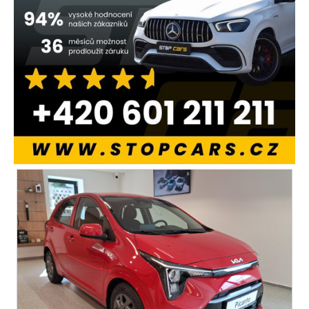
bluetooth
palubní počítač
USB
digitální přístrojový štít
autorádio
multifunkční volant
nastavitelný volant
výškově nastavitelné sedadlo řidiče
vyhřívaná sedadla
isofix