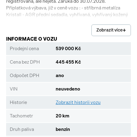
registrovaná, ale nejetá. Záruka do 30.07.2028.
Příplatková výbava, již v ceně vozu : - stříbrná metalíza
Kristall - AGR přední sedadla, vyhřívaná, vyhřívaný kožený
volant, vyhřívané čelní sklo. Pro bližší informace a možnost
prohlídky kontaktujte prosím náš prodejní tým.
Zobrazit více
INFORMACE O VOZU
Prodejní cena
539 000 Kč
Cena bez DPH
445 455 Kč
Odpočet DPH
ano
VIN
neuvedeno
Historie
Zobrazit historii vozu
Tachometr
20 km
Druh paliva
benzin