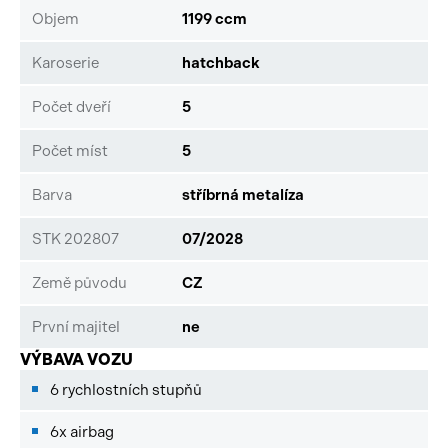
Objem
1199 ccm
Karoserie
hatchback
Počet dveří
5
Počet míst
5
Barva
stříbrná metalíza
STK 202807
07/2028
Země původu
CZ
První majitel
ne
VÝBAVA VOZU
6 rychlostních stupňů
6x airbag