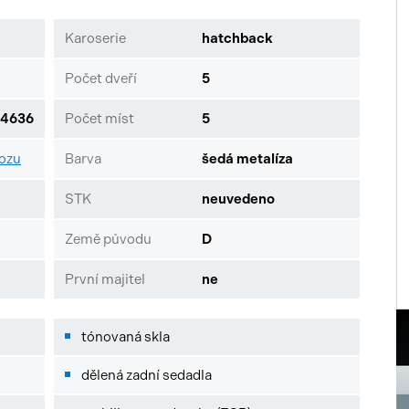
Karoserie
hatchback
Počet dveří
5
4636
Počet míst
5
vozu
Barva
šedá metalíza
STK
neuvedeno
Země původu
D
První majitel
ne
tónovaná skla
dělená zadní sedadla