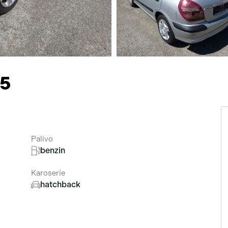
Přísluš
.5
Palivo
benzin
Karoserie
hatchback