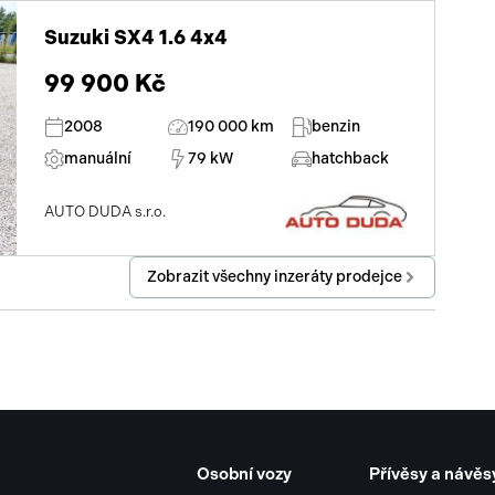
Suzuki SX4 1.6 4x4
99 900 Kč
2008
190 000 km
benzin
manuální
79 kW
hatchback
AUTO DUDA s.r.o.
Zobrazit všechny inzeráty prodejce
Osobní vozy
Přívěsy a návěs