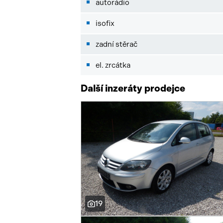
autorádio
isofix
zadní stěrač
el. zrcátka
Další inzeráty prodejce
19