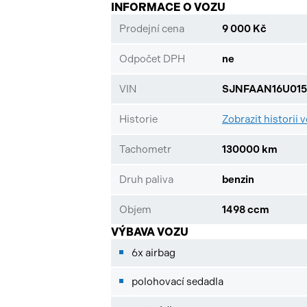
INFORMACE O VOZU
Prodejní cena
9 000 Kč
Odpočet DPH
ne
VIN
SJNFAAN16U015
Historie
Zobrazit historii 
Tachometr
130000 km
Druh paliva
benzin
Objem
1498 ccm
VÝBAVA VOZU
6x airbag
polohovací sedadla