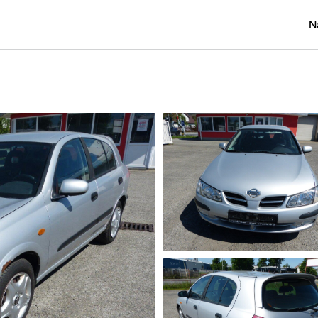
N
Osobní
Užitko
Náklad
Obytn
Motork
Přívěs
Autobu
Pracovn
Náhradn