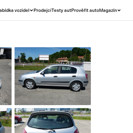
abídka vozidel
Prodejci
Testy aut
Prověřit auto
Magazín
Novinky
vá
Rady a tipy
ní
Nové modely
á
Ojetiny
y
Auto a život
y a návěsy
Videa
sy
í stroje
í díly