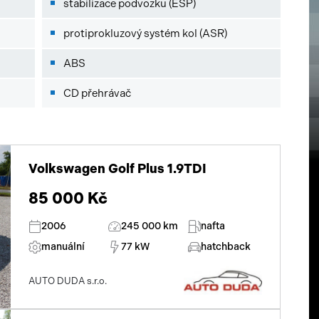
stabilizace podvozku (ESP)
protiprokluzový systém kol (ASR)
ABS
CD přehrávač
Volkswagen Golf Plus 1.9TDI
85 000 Kč
2006
245 000 km
nafta
manuální
77 kW
hatchback
AUTO DUDA s.r.o.