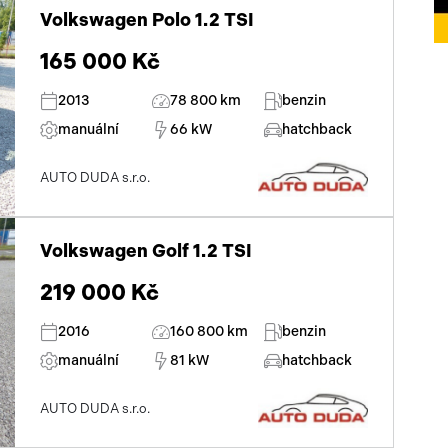
Volkswagen Polo 1.2 TSI
165 000 Kč
2013
78 800 km
benzin
manuální
66 kW
hatchback
AUTO DUDA s.r.o.
Volkswagen Golf 1.2 TSI
219 000 Kč
2016
160 800 km
benzin
manuální
81 kW
hatchback
AUTO DUDA s.r.o.