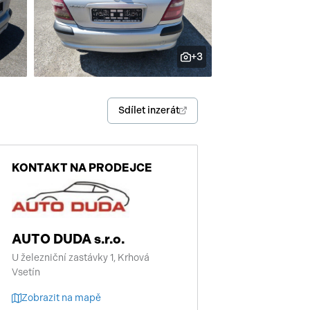
enství
+3
Sdílet inzerát
KONTAKT NA PRODEJCE
AUTO DUDA s.r.o.
U železniční zastávky 1, Krhová
Vsetín
Zobrazit na mapě