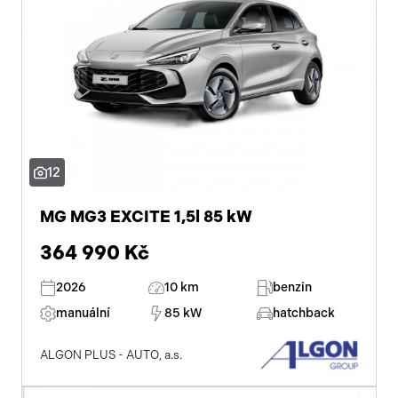
12
MG MG3 EXCITE 1,5l 85 kW
364 990 Kč
2026
10 km
benzin
manuální
85 kW
hatchback
ALGON PLUS - AUTO, a.s.