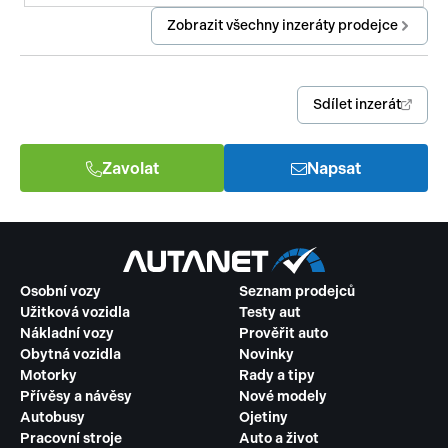
Zobrazit všechny inzeráty prodejce
Sdílet inzerát
Zavolat
Napsat
Osobní vozy
Seznam prodejců
Užitková vozidla
Testy aut
Nákladní vozy
Prověřit auto
Obytná vozidla
Novinky
Motorky
Rady a tipy
Přívěsy a návěsy
Nové modely
Autobusy
Ojetiny
Pracovní stroje
Auto a život