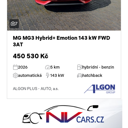
7
MG MG3 Hybrid+ Emotion 143 kW FWD
3AT
450 530 Kč
2026
5 km
hybridní - benzin
automatická
143 kW
hatchback
ALGON PLUS - AUTO, a.s.