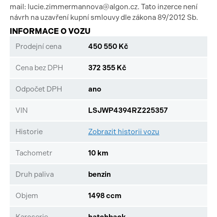
mail: lucie.zimmermannova@algon.cz. Tato inzerce není
návrh na uzavření kupní smlouvy dle zákona 89/2012 Sb.
INFORMACE O VOZU
Prodejní cena
450 550 Kč
Cena bez DPH
372 355 Kč
Odpočet DPH
ano
VIN
LSJWP4394RZ225357
Historie
Zobrazit historii vozu
Tachometr
10 km
Druh paliva
benzin
Objem
1498 ccm
Karoserie
hatchback