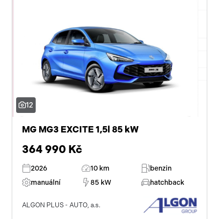
12
MG MG3 EXCITE 1,5l 85 kW
364 990 Kč
2026
10 km
benzin
manuální
85 kW
hatchback
ALGON PLUS - AUTO, a.s.