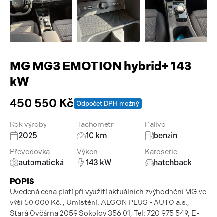
Pracovní stroje
Auto a život
Náhradní díly
Videa
Příslušenství
MG MG3 EMOTION hybrid+ 143
kW
450 550 Kč
Odpočet DPH možný
Rok výroby
Tachometr
Palivo
2025
10 km
benzin
Převodovka
Výkon
Karoserie
automatická
143 kW
hatchback
POPIS
Uvedená cena platí při využití aktuálních zvýhodnění MG ve
výši 50 000 Kč. , Umístění: ALGON PLUS - AUTO a.s.,
Stará Ovčárna 2059 Sokolov 356 01, Tel: 720 975 549, E-