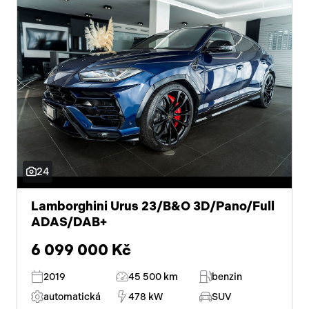
24
Lamborghini Urus 23/B&O 3D/Pano/Full
ADAS/DAB+
6 099 000 Kč
2019
45 500 km
benzin
automatická
478 kW
SUV