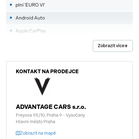
plní 'EURO VI'
Android Auto
Apple CarPlay
centrální zamykání
Zobrazit více
start-stop systém
digitální příjem rádia (DAB)
KONTAKT NA PRODEJCE
vyhřívaná zrcátka
bezklíčové startování
ADVANTAGE CARS s.r.o.
bezklíčové odemykání
Freyova 95/10, Praha 9 - Vysočany
Hlavní město Praha
senzor tlaku v pneumatikách
Zobrazit na mapě
sledování únavy řidiče