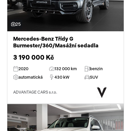
posilovač řízení
stabilizace podvozku (ESP)
25
protiprokluzový systém kol (ASR)
Mercedes-Benz Třídy G
Burmester/360/Masážní sedadla
pohon 4x4
3 190 000 Kč
ABS
2020
132 000 km
benzin
tempomat
automatická
430 kW
SUV
venkovní teploměr
ADVANTAGE CARS s.r.o.
automatické parkování
parkovací senzory přední
hlídání mrtvého úhlu