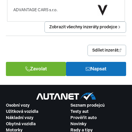
ADVANTAGE CARS s.r.o.
Zobrazit všechny inzeráty prodejce
Sdílet inzerát
Zavolat
Napsat
Osobní vozy
Seznam prodejců
Užitková vozidla
Testy aut
Nákladní vozy
Prověřit auto
Obytná vozidla
Novinky
Motorky
Rady a tipy