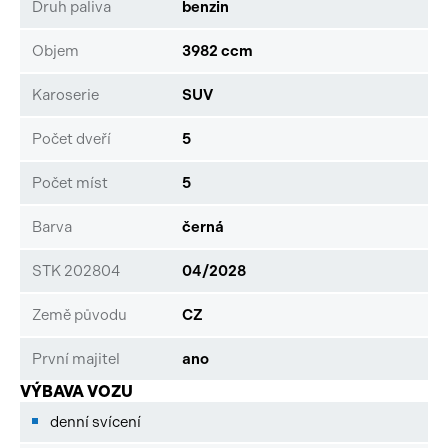
Druh paliva
benzin
Objem
3982 ccm
Karoserie
SUV
Počet dveří
5
Počet míst
5
Barva
černá
STK 202804
04/2028
Země původu
CZ
První majitel
ano
VÝBAVA VOZU
denní svícení