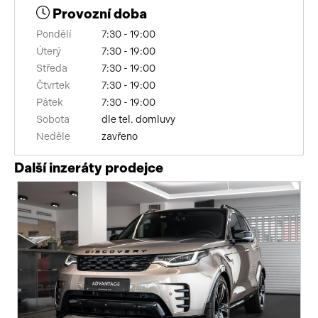
Provozní doba
elektronická ruční brzda
Pondělí
7:30 - 19:00
zadní loketní opěrka
Úterý
7:30 - 19:00
Středa
7:30 - 19:00
360° monitorovací systém (AVM)
Čtvrtek
7:30 - 19:00
Pátek
7:30 - 19:00
řazení pádly pod volantem
Sobota
dle tel. domluvy
Neděle
zavřeno
kožené čalounění
Další inzeráty prodejce
paměť nastavení sedadla řidiče
nouzové brzdění (PEBS)
uzávěrka diferenciálu
aut. zabrzdění v kopci
ambientní osvětlení interiéru