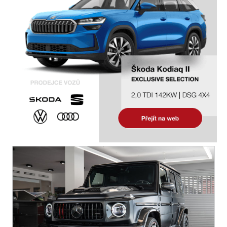
isofix
el. seřiditelná sedadla
zadní stěrač
alu kola
el. zrcátka
senzor stěračů
el. přední okna
el. okna
přední světla LED
centrál dálkový
dělená zadní sedadla