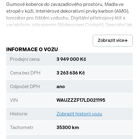
Gumové koberce do zavazadlového prostoru, Madla ve
stropě v kůži, Interiérové dekorativní prvky karbon (AMG),
Ionizátor pro čištění vzduchu, Digitální přístrojový štít s
variabilním zobrazením (Widescreen Cockpit), Speciální lak
designo magno, Ochranná síť zavazadlového prostoru,
AMG volant s ovládacími tlačítky, Litá kola AMG 10x22
Zobrazit více
(křížové paprsky, matná černá), Multibeam LED světlomety,
INFORMACE O VOZU
Paket aktivních multikonturových sedadel, Night paket,
Parkovací paket s 360° kamerou, Elektrické střešní okno,
Prodejní cena
3 949 000 Kč
Boční airbagy vzadu, Kožené čalounění MANUFAKTUR
Nappa, dvoubarevné s A-páskem, Surround sound systém
Cena bez DPH
3 263 636 Kč
Burmester, Nezávislé topení (standheizung)
Odpočet DPH
ano
VIN
WAUZZZF17LD021195
Historie
Zobrazit historii vozu
Tachometr
35300 km