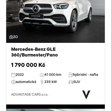
plnohodnotné rezervní kolo
hlasové ovládání palubního počítače
10x airbag
satelitní navigace
30
senzor světel
Mercedes-Benz GLE
360/Burmester/Pano
zadní světla LED
1 790 000 Kč
uzávěrka mezináprav. diferenciálu
2022
41 000 km
hybridní - nafta
uzávěrka předního diferenciálu
automatická
235 kW
SUV
ADVANTAGE CARS s.r.o.