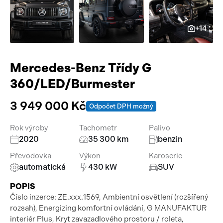
Pracovní stroje
Auto a život
+14
Náhradní díly
Videa
Příslušenství
Mercedes-Benz Třídy G
360/LED/Burmester
3 949 000 Kč
Odpočet DPH možný
Rok výroby
Tachometr
Palivo
2020
35 300 km
benzin
Převodovka
Výkon
Karoserie
automatická
430 kW
SUV
POPIS
Číslo inzerce: ZE.xxx.1569, Ambientní osvětlení (rozšířený
rozsah), Energizing komfortní ovládání, G MANUFAKTUR
interiér Plus, Kryt zavazadlového prostoru / roleta,