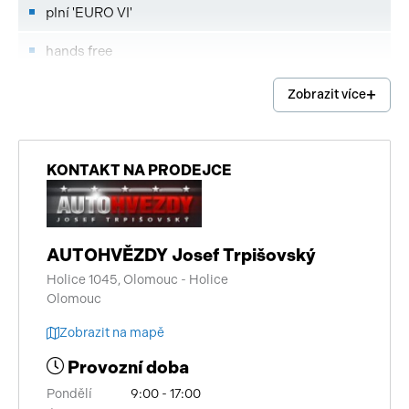
plní 'EURO VI'
hands free
Android Auto
Zobrazit více
Apple CarPlay
imobilizér
KONTAKT NA PRODEJCE
centrální zamykání
start-stop systém
AUTOHVĚZDY Josef Trpišovský
Holice 1045, Olomouc - Holice
digitální příjem rádia (DAB)
Olomouc
vyhřívaná zrcátka
Zobrazit na mapě
brzdový asistent
Provozní doba
Pondělí
9:00 - 17:00
deaktivace airbagu spolujezdce