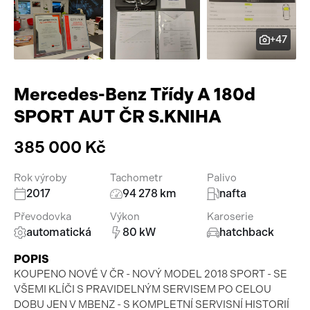
Pracovní stroje
Auto a život
+47
Náhradní díly
Videa
Příslušenství
Mercedes-Benz Třídy A 180d
SPORT AUT ČR S.KNIHA
385 000 Kč
Rok výroby
Tachometr
Palivo
2017
94 278 km
nafta
Převodovka
Výkon
Karoserie
automatická
80 kW
hatchback
POPIS
KOUPENO NOVÉ V ČR - NOVÝ MODEL 2018 SPORT - SE
VŠEMI KLÍČI S PRAVIDELNÝM SERVISEM PO CELOU
DOBU JEN V MBENZ - S KOMPLETNÍ SERVISNÍ HISTORIÍ