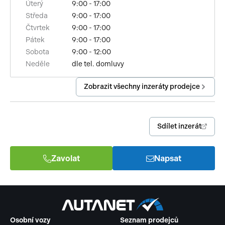
Úterý
9:00 - 17:00
výsuvné opěrky hlav
Středa
9:00 - 17:00
Čtvrtek
9:00 - 17:00
senzor tlaku v pneumatikách
Pátek
9:00 - 17:00
Sobota
9:00 - 12:00
alarm
Neděle
dle tel. domluvy
výškově nastavitelná sedadla
Zobrazit všechny inzeráty prodejce
řazení pádly pod volantem
sportovní sedadla
Sdílet inzerát
8x airbag
Zavolat
Napsat
parkovací asistent
aut. aktivace výstražných světlometů
samostmívací zrcátka
Osobní vozy
Seznam prodejců