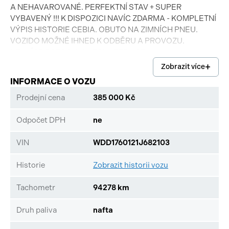
A NEHAVAROVANÉ. PERFEKTNÍ STAV + SUPER
VYBAVENÝ !!! K DISPOZICI NAVÍC ZDARMA - KOMPLETNÍ
VÝPIS HISTORIE CEBIA. OBUTO NA ZIMNÍCH PNEU.
VOZIDO MOŽNÉ IHNED K ODBĚRU A PROVOZU.
NEJVÍCE FOTO NA AUTOHVEZDY CZ
Zobrazit více
INFORMACE O VOZU
Prodejní cena
385 000 Kč
Odpočet DPH
ne
VIN
WDD1760121J682103
Historie
Zobrazit historii vozu
Tachometr
94278 km
Druh paliva
nafta