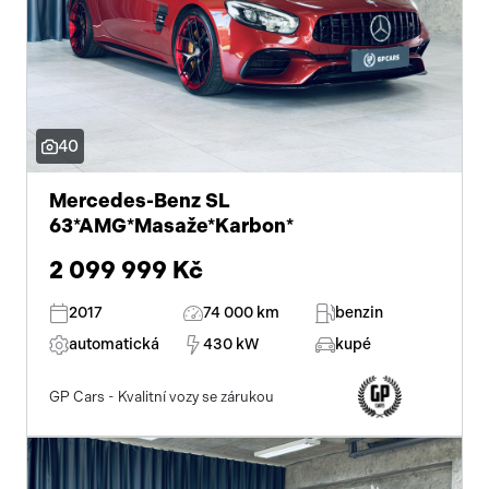
el. zrcátka
el. sklopná zrcátka
senzor stěračů
40
el. přední okna
Mercedes-Benz SL
63*AMG*Masaže*Karbon*
el. okna
2 099 999 Kč
tónovaná skla
2017
74 000 km
benzin
přední světla LED
automatická
430 kW
kupé
centrál dálkový
GP Cars - Kvalitní vozy se zárukou
parkovací senzory zadní
posilovač řízení