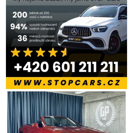
regulace tuhosti podvozku
xenonové světlomety
bluetooth
palubní počítač
USB
autorádio
multifunkční volant
nastavitelný volant
vyhřívaná sedadla
el. seřiditelná sedadla
alu kola