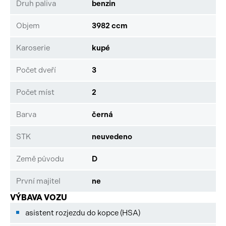
Druh paliva
benzin
Objem
3982 ccm
Karoserie
kupé
Počet dveří
3
Počet míst
2
Barva
černá
STK
neuvedeno
Země původu
D
První majitel
ne
VÝBAVA VOZU
asistent rozjezdu do kopce (HSA)