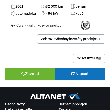
2021
32 000 km
benzin
automatická
456 kW
kupé
GP Cars - Kvalitní vozy se zárukou
Zobrazit všechny inzeráty prodejce
Sdílet inzerát
Zavolat
Napsat
Osobní vozy
Seznam prodejců
Užitková vozidla
Testy aut