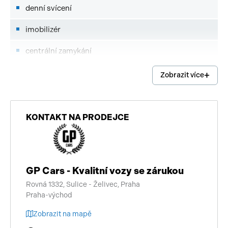
denní svícení
imobilizér
centrální zamykání
start-stop systém
Zobrazit více
vyhřívaná zrcátka
brzdový asistent
KONTAKT NA PRODEJCE
bezklíčové startování
deaktivace airbagu spolujezdce
GP Cars - Kvalitní vozy se zárukou
hlídání jízdního pruhu
Rovná 1332, Sulice - Želivec, Praha
Praha-východ
bezklíčové odemykání
Zobrazit na mapě
senzor tlaku v pneumatikách