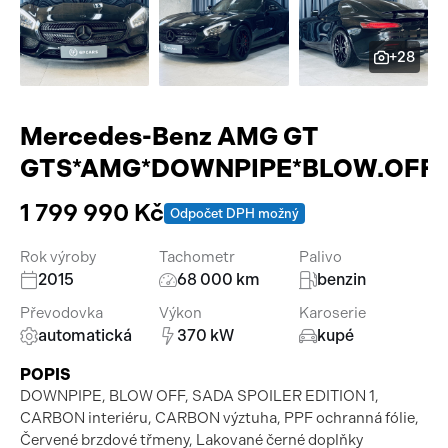
Pracovní stroje
Auto a život
+28
Náhradní díly
Videa
Příslušenství
Mercedes-Benz AMG GT
GTS*AMG*DOWNPIPE*BLOW.OFF*
1 799 990 Kč
Odpočet DPH možný
Rok výroby
Tachometr
Palivo
2015
68 000 km
benzin
Převodovka
Výkon
Karoserie
automatická
370 kW
kupé
POPIS
DOWNPIPE, BLOW OFF, SADA SPOILER EDITION 1,
CARBON interiéru, CARBON výztuha, PPF ochranná fólie,
Červené brzdové třmeny, Lakované černé doplňky