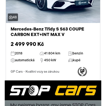
sportovní sedadla
8x airbag
48
aut. stavitelný volant při nástupu
Mercedes-Benz Třídy S S63 COUPE
panoramatická střecha
CARBON EXT+INT MAX V
aut. aktivace výstražných světlometů
2 499 990 Kč
aut. zabrzdění v kopci
2018
41 804 km
benzin
airbag řidiče
automatická
450 kW
kupé
sportovní podvozek
GP Cars - Kvalitní vozy se zárukou
zaslepení zámků
senzor opotřebení brzdových destiček
bi-xenonové světlomety