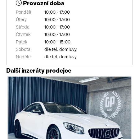
Provozní doba
sledování únavy řidiče
Pondělí
10:00 - 17:00
Úterý
10:00 - 17:00
elektronická ruční brzda
Středa
10:00 - 17:00
Čtvrtek
10:00 - 17:00
alarm
Pátek
10:00 - 15:00
výškově nastavitelná sedadla
Sobota
dle tel. domluvy
Neděle
dle tel. domluvy
vnitřní teploměr
Další inzeráty prodejce
zatmavená zadní skla
řazení pádly pod volantem
kožené čalounění
paměť nastavení sedadla řidiče
nouzové brzdění (PEBS)