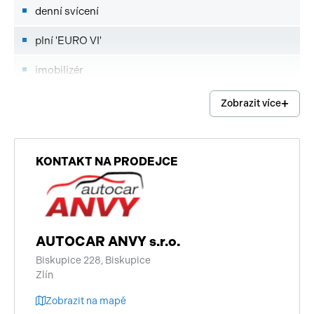
denní svícení
plní 'EURO VI'
imobilizér
vyhřívaná zrcátka
Zobrazit více
pohon 4x2
uzávěrka diferenciálu
KONTAKT NA PRODEJCE
tažné zařízení
palubní počítač
AUTOCAR ANVY s.r.o.
autorádio
Biskupice 228, Biskupice
Zlín
multifunkční volant
Zobrazit na mapě
nastavitelný volant