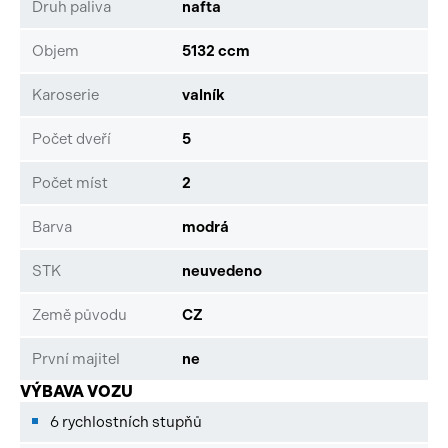
Druh paliva
nafta
Objem
5132 ccm
Karoserie
valník
Počet dveří
5
Počet míst
2
Barva
modrá
STK
neuvedeno
Země původu
CZ
První majitel
ne
VÝBAVA VOZU
6 rychlostních stupňů