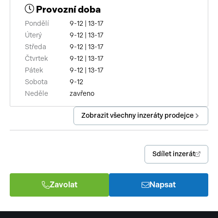
Provozní doba
výškově nastavitelné sedadlo řidiče
Pondělí
9-12 | 13-17
mlhovky
Úterý
9-12 | 13-17
Středa
9-12 | 13-17
el. zrcátka
Čtvrtek
9-12 | 13-17
Pátek
9-12 | 13-17
el. okna
Sobota
9-12
Neděle
zavřeno
stabilizace podvozku (ESP)
Zobrazit všechny inzeráty prodejce
asistent jízdy v jízdním pruhu
ABS
Sdílet inzerát
man. klimatizace
tempomat
Zavolat
Napsat
venkovní teploměr