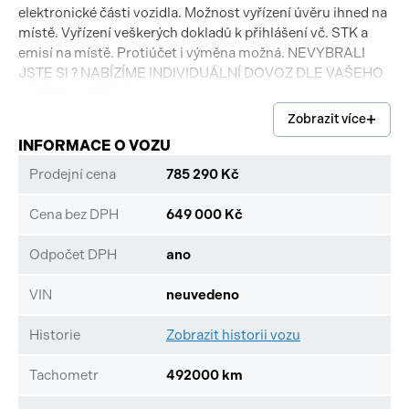
elektronické části vozidla. Možnost vyřízení úvěru ihned na
místě. Vyřízení veškerých dokladů k přihlášení vč. STK a
emisí na místě. Protiúčet i výměna možná. NEVYBRALI
JSTE SI ? NABÍZÍME INDIVIDUÁLNÍ DOVOZ DLE VAŠEHO
VÝBĚRU A PŘÁNÍ !
Zobrazit více
INFORMACE O VOZU
Prodejní cena
785 290 Kč
Cena bez DPH
649 000 Kč
Odpočet DPH
ano
VIN
neuvedeno
Historie
Zobrazit historii vozu
Tachometr
492000 km