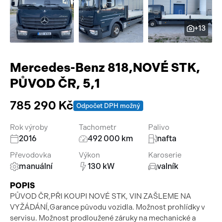
Pracovní stroje
Auto a život
+13
Náhradní díly
Videa
Příslušenství
Mercedes-Benz 818,NOVÉ STK,
PŮVOD ČR, 5,1
785 290 Kč
Odpočet DPH možný
Rok výroby
Tachometr
Palivo
2016
492 000 km
nafta
Převodovka
Výkon
Karoserie
manuální
130 kW
valník
POPIS
PŮVOD ČR,PŘI KOUPI NOVÉ STK, VIN ZAŠLEME NA
VYŽÁDÁNÍ,Garance původu vozidla. Možnost prohlídky v
servisu. Možnost prodloužené záruky na mechanické a