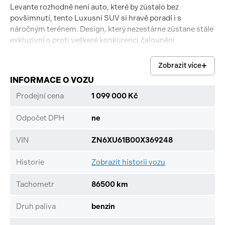
Levante rozhodně není auto, které by zůstalo bez
povšimnutí, tento Luxusní SUV si hravě poradí i s
náročným terénem. Design, který nezestárne zůstane stále
exkluzivní o proti veškeré konkurenci,čalounění
ZegnaEdition. OBJEDNEJTE si dopravu k vám domů
anebo si ZAREZERVUJTE termín prohlídky u nás a získáte
Zobrazit více
SLEVU 5000kč, VIN: ZN6XU61B00X369248
INFORMACE O VOZU
Prodejní cena
1 099 000 Kč
Odpočet DPH
ne
VIN
ZN6XU61B00X369248
Historie
Zobrazit historii vozu
Tachometr
86500 km
Druh paliva
benzin