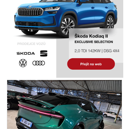
airbag řidiče
sportovní podvozek
aktivní kapota
zaslepení zámků
senzor opotřebení brzdových destiček
bi-xenonové světlomety
dřevěné obložení
regulace tuhosti podvozku
regulace výšky podvozku
tažné zařízení
DVD přehrávač