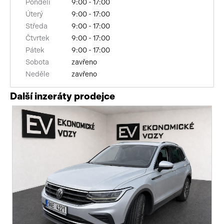
Pondělí
9:00 - 17:00
bezklíčové startování
Úterý
9:00 - 17:00
Středa
9:00 - 17:00
deaktivace airbagu spolujezdce
Čtvrtek
9:00 - 17:00
Pátek
9:00 - 17:00
výsuvné opěrky hlav
Sobota
zavřeno
Neděle
zavřeno
bezklíčové odemykání
Další inzeráty prodejce
senzor tlaku v pneumatikách
sledování únavy řidiče
elektronická ruční brzda
alarm
výškově nastavitelná sedadla
vyhřívané trysky ostřikovačů čelního skla