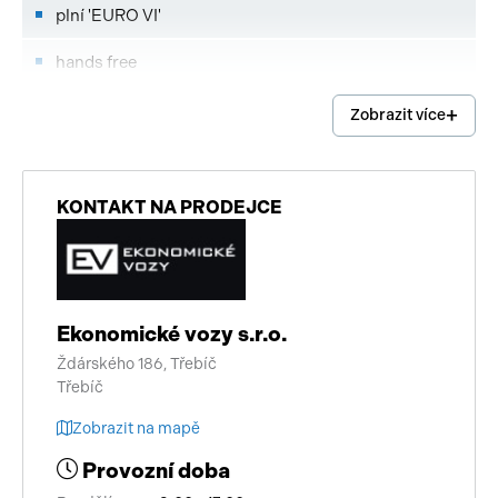
plní 'EURO VI'
hands free
Android Auto
Zobrazit více
Apple CarPlay
imobilizér
KONTAKT NA PRODEJCE
centrální zamykání
start-stop systém
Ekonomické vozy s.r.o.
digitální příjem rádia (DAB)
Ždárského 186, Třebíč
Třebíč
vyhřívaná zrcátka
Zobrazit na mapě
záruka
Provozní doba
brzdový asistent