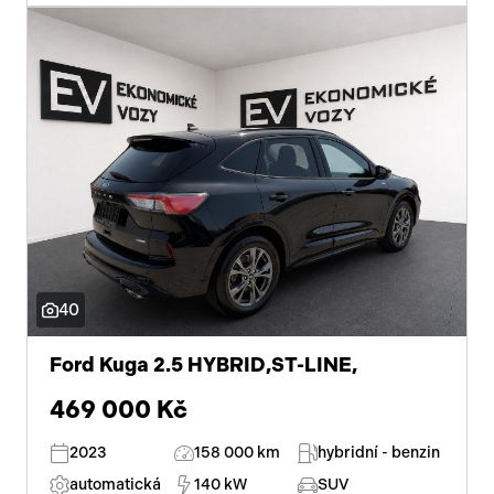
el. víko zavazadlového prostoru
dvouzónová klimatizace
centrál dálkový
dělená zadní sedadla
parkovací senzory zadní
posilovač řízení
stabilizace podvozku (ESP)
40
protiprokluzový systém kol (ASR)
Ford Kuga 2.5 HYBRID,ST-LINE,
pohon 4x4
469 000 Kč
ABS
2023
158 000 km
hybridní - benzin
automatická
140 kW
SUV
dotykové ovládání palubního počítače