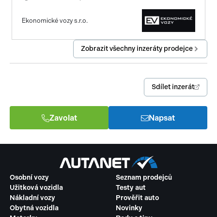
tempomat
Ekonomické vozy s.r.o.
venkovní teploměr
Zobrazit všechny inzeráty prodejce
AUX
ostřikovače světlometů
Sdílet inzerát
parkovací senzory přední
Zavolat
Napsat
klimatizovaná přihrádka
8 rychlostních stupňů
aut. klimatizace
Osobní vozy
Seznam prodejců
hlasové ovládání palubního počítače
Užitková vozidla
Testy aut
Nákladní vozy
Prověřit auto
satelitní navigace
Obytná vozidla
Novinky