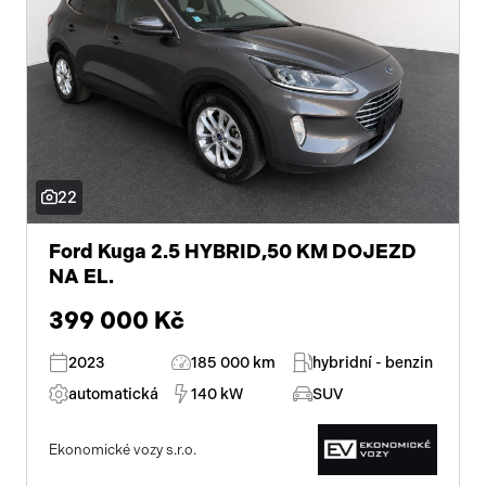
isofix
el. seřiditelná sedadla
zadní stěrač
mlhovky
alu kola
22
el. zrcátka
Ford Kuga 2.5 HYBRID,50 KM DOJEZD
NA EL.
el. sklopná zrcátka
399 000 Kč
senzor stěračů
2023
185 000 km
hybridní - benzin
el. přední okna
automatická
140 kW
SUV
el. okna
Ekonomické vozy s.r.o.
tónovaná skla