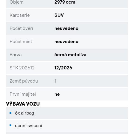
Objem
2979 ccm
Karoserie
SUV
Počet dveří
neuvedeno
Počet míst
neuvedeno
Barva
černá metalíza
STK 202612
12/2026
Země původu
I
První majitel
ne
VÝBAVA VOZU
6x airbag
denní svícení