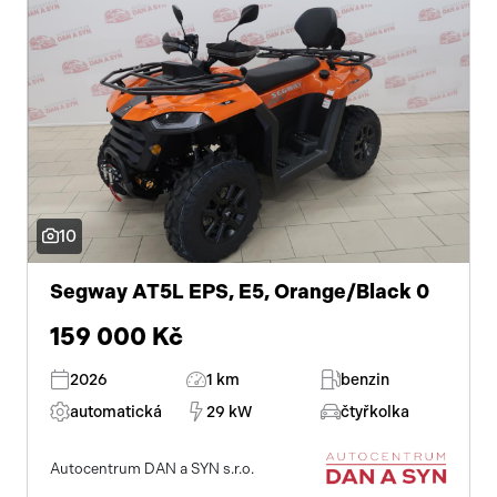
10
Segway AT5L EPS, E5, Orange/Black 0
159 000 Kč
2026
1 km
benzin
automatická
29 kW
čtyřkolka
Autocentrum DAN a SYN s.r.o.