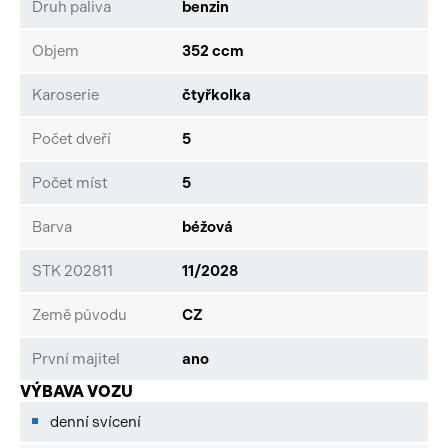
Druh paliva
benzin
Objem
352 ccm
Karoserie
čtyřkolka
Počet dveří
5
Počet míst
5
Barva
béžová
STK 202811
11/2028
Země původu
CZ
První majitel
ano
VÝBAVA VOZU
denní svícení