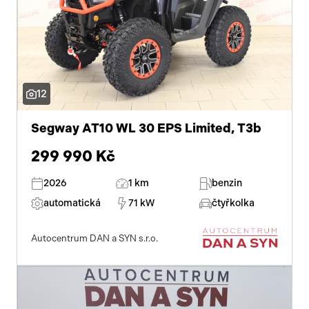
12
Segway AT10 WL 30 EPS Limited, T3b
299 990 Kč
2026
1 km
benzin
automatická
71 kW
čtyřkolka
Autocentrum DAN a SYN s.r.o.