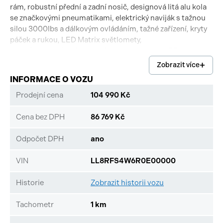
rám, robustní přední a zadní nosič, designová litá alu kola
se značkovými pneumatikami, elektrický naviják s tažnou
silou 3000lbs a dálkovým ovládáním, tažné zařízení, kryty
páček a rukou, LED Matrix světlomety,
zadní/brzdová/směrová světla s technologií LED,
akustická signalizace blikačů.
Zobrazit více
INFORMACE O VOZU
Prodejní cena
104 990 Kč
Cena bez DPH
86 769 Kč
Odpočet DPH
ano
VIN
LL8RFS4W6R0E00000
Historie
Zobrazit historii vozu
Tachometr
1 km