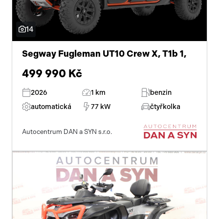
14
Segway Fugleman UT10 Crew X, T1b 1,
499 990 Kč
2026
1 km
benzin
automatická
77 kW
čtyřkolka
Autocentrum DAN a SYN s.r.o.