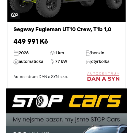
3
Segway Fugleman UT10 Crew, T1b 1,0
449 991 Kč
2026
1 km
benzin
automatická
77 kW
čtyřkolka
Autocentrum DAN a SYN s.r.o.