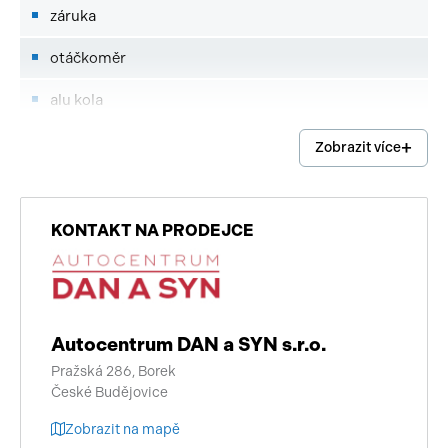
záruka
otáčkoměr
alu kola
startování tlačítkem
Zobrazit více
el. startér
KONTAKT NA PRODEJCE
variátor
zásuvka na 12V
nosič zavazadel
Autocentrum DAN a SYN s.r.o.
Pražská 286, Borek
České Budějovice
Zobrazit na mapě