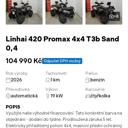
Pracovní stroje
Auto a život
+8
Náhradní díly
Videa
Příslušenství
Linhai 420 Promax 4x4 T3b Sand
0,4
104 990 Kč
Odpočet DPH možný
Rok výroby
Tachometr
Palivo
2026
1 km
benzin
Převodovka
Výkon
Karoserie
automatická
19 kW
čtyřkolka
POPIS
Využijte naše výhodné financování. Tato konkrétní barva na
objednání - dodání do týdne. Prodloužená záruka 5 let.
Elektricky přiřaditelný pohon 4x4, masivní přední ochranný