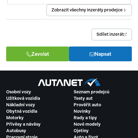
Zobrazit všechny inzeráty prodejce
Sdílet inzerát
Zavolat
Napsat
Osobní vozy
Seznam prodejců
Užitková vozidla
Testy aut
Nákladní vozy
Prověřit auto
Obytná vozidla
Novinky
Motorky
Rady a tipy
Přívěsy a návěsy
Nové modely
Autobusy
Ojetiny
Pracovní stroje
Auto a život