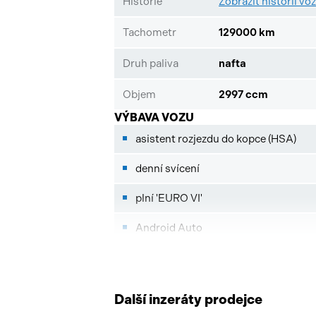
Historie
Zobrazit historii vo
Tachometr
129000 km
Druh paliva
nafta
Objem
2997 ccm
VÝBAVA VOZU
asistent rozjezdu do kopce (HSA)
denní svícení
plní 'EURO VI'
Android Auto
Apple CarPlay
imobilizér
Další inzeráty prodejce