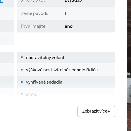
zu
STK 202707
07/2027
Země původu
I
První majitel
ano
nastavitelný volant
výškově nastavitelné sedadlo řidiče
vyhřívaná sedadla
isofix
el. seřiditelná sedadla
Zobrazit více
zadní stěrač