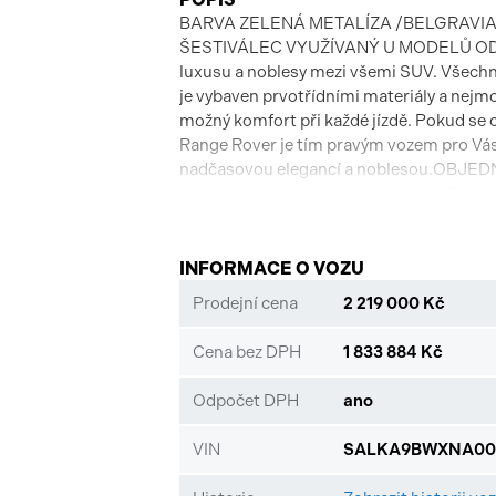
BARVA ZELENÁ METALÍZA /BELGRAV
ŠESTIVÁLEC VYUŽÍVANÝ U MODELŮ OD 20
luxusu a noblesy mezi všemi SUV. Všechny
je vybaven prvotřídními materiály a nejm
možný komfort při každé jízdě. Pokud se 
Range Rover je tím pravým vozem pro Vás. 
nadčasovou elegancí a noblesou.OBJE
termín prohlídky u nás a získáte SLEVU 
servisu nebo si vzít vlastního mechanika
Garantujeme původ vozu i č. karoserie. 
VIDEOPROHLÍDKA ,VIN:SALKA9BWXN
INFORMACE O VOZU
Prodejní cena
2 219 000 Kč
Cena bez DPH
1 833 884 Kč
Odpočet DPH
ano
VIN
SALKA9BWXNA00