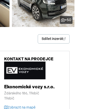
enství
+50
Sdílet inzerát
KONTAKT NA PRODEJCE
Ekonomické vozy s.r.o.
Ždárského 186, Třebíč
Třebíč
Zobrazit na mapě