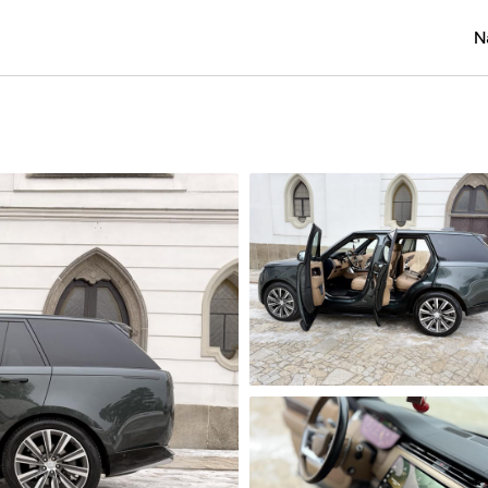
N
Osobní
Užitko
Náklad
Obytn
Motork
Přívěs
Autobu
Pracovn
Náhradn