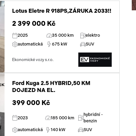
mlhovky
Lotus Eletre R 918PS,ZÁRUKA 2033!!
alu kola
2 399 000 Kč
el. zrcátka
2025
35 000 km
elektro
el. sklopná zrcátka
automatická
675 kW
SUV
senzor stěračů
Ekonomické vozy s.r.o.
el. okna
tónovaná skla
Ford Kuga 2.5 HYBRID,50 KM
el. víko zavazadlového prostoru
DOJEZD NA EL.
399 000 Kč
přední světla LED
hybridní -
centrál dálkový
2023
185 000 km
benzin
adaptivní tempomat
automatická
140 kW
SUV