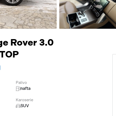
Přísluš
e Rover 3.0
,TOP
Palivo
nafta
Karoserie
SUV