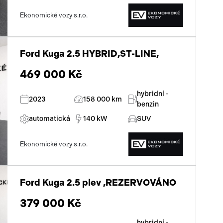
parkovací senzory zadní
Ekonomické vozy s.r.o.
posilovač řízení
stabilizace podvozku (ESP)
Ford Kuga 2.5 HYBRID,ST-LINE,
protiprokluzový systém kol (ASR)
469 000 Kč
pohon 4x4
hybridní -
2023
158 000 km
benzin
asistent jízdy v jízdním pruhu
automatická
140 kW
SUV
ABS
Ekonomické vozy s.r.o.
dotykové ovládání palubního počítače
man. klimatizace
Ford Kuga 2.5 plev ,REZERVOVÁNO
tempomat
379 000 Kč
venkovní teploměr
hybridní -