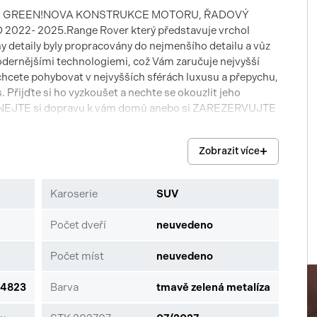
IA GREEN!NOVA KONSTRUKCE MOTORU, ŘADOVÝ
22- 2025.Range Rover který představuje vrchol
 detaily byly propracovány do nejmenšího detailu a vůz
odernějšími technologiemi, což Vám zaručuje nejvyšší
chcete pohybovat v nejvyšších sférách luxusu a přepychu,
Přijďte si ho vyzkoušet a nechte se okouzlit jeho
DNEJTE si dopravu k vám domů anebo si ZAREZERVUJTE
5000kč. S vozem můžete absolvovat prohlídku v autor.
. Dále nabízíme výhodné financování od 0% akontace!
Zobrazit více
Možnost nákupu vozu protiúčtem! Ke spoustě vozů
A004823
Karoserie
SUV
Počet dveří
neuvedeno
Počet míst
neuvedeno
4823
Barva
tmavě zelená metalíza