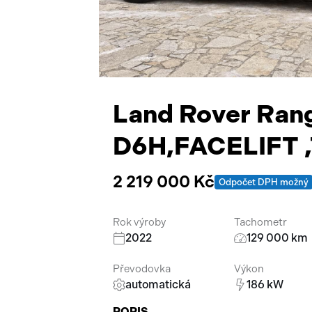
Land Rover Rang
D6H,FACELIFT 
2 219 000 Kč
Odpočet DPH možný
Rok výroby
Tachometr
2022
129 000 km
Převodovka
Výkon
automatická
186 kW
POPIS