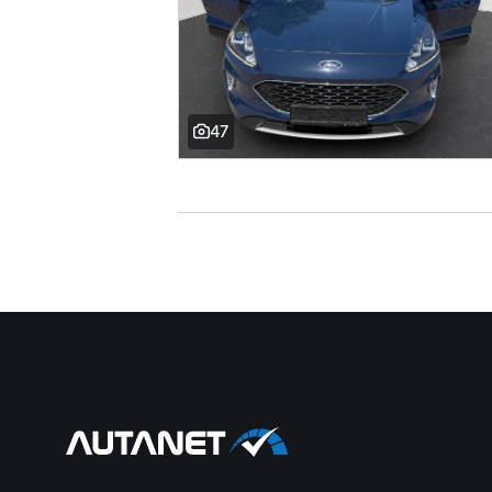
kožené čalounění
odvětrávaná sedadla
paměť nastavení sedadla řidiče
47
nouzové brzdění (PEBS)
regulace rychlosti při jízdě ze svahu
8x airbag
parkovací asistent
aut. stavitelný volant při nástupu
panoramatická střecha
aut. aktivace výstražných světlomet