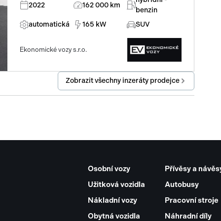
2022
162 000 km
benzin
automatické parkování
automatická
165 kW
SUV
ostřikovače světlometů
Ekonomické vozy s.r.o.
parkovací senzory přední
hlídání mrtvého úhlu
Zobrazit všechny inzeráty prodejce
hlídání provozu při couvání (RCTA)
klimatizovaná přihrádka
8 rychlostních stupňů
aut. klimatizace
Osobní vozy
Přívěsy a návěs
hlasové ovládání palubního počítače
Užitková vozidla
Autobusy
Nákladní vozy
Pracovní stroje
ů
měnič 220V
Obytná vozidla
Náhradní díly