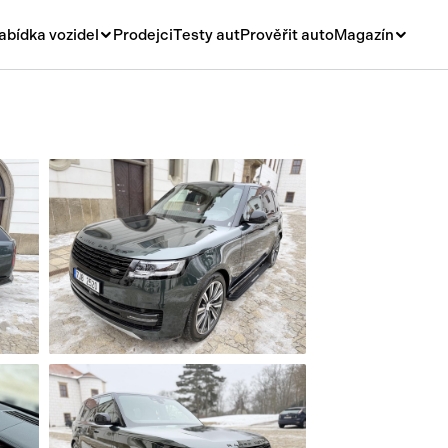
abídka vozidel
Prodejci
Testy aut
Prověřit auto
Magazín
Novinky
vá
Rady a tipy
ní
Nové modely
á
Ojetiny
y
Auto a život
y a návěsy
Videa
sy
í stroje
í díly