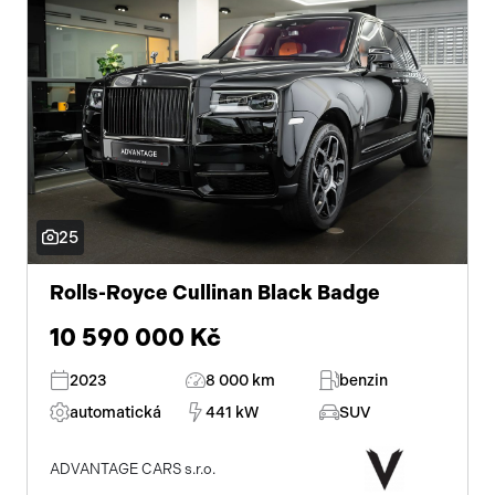
25
Rolls-Royce Cullinan Black Badge
10 590 000 Kč
2023
8 000 km
benzin
automatická
441 kW
SUV
ADVANTAGE CARS s.r.o.