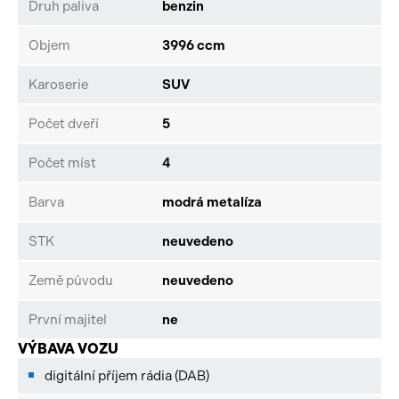
Druh paliva
benzin
Objem
3996 ccm
Karoserie
SUV
Počet dveří
5
Počet míst
4
Barva
modrá metalíza
STK
neuvedeno
Země původu
neuvedeno
První majitel
ne
VÝBAVA VOZU
digitální příjem rádia (DAB)