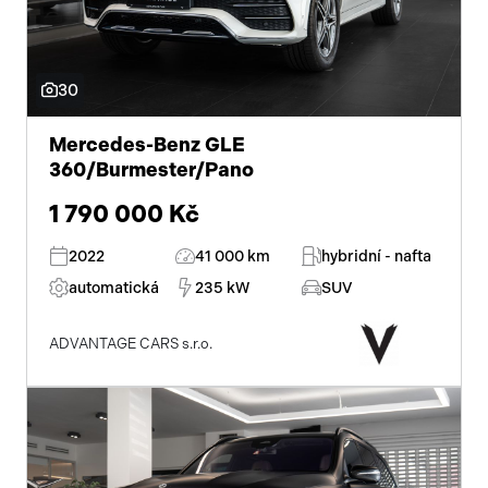
30
Mercedes-Benz GLE
360/Burmester/Pano
1 790 000 Kč
2022
41 000 km
hybridní - nafta
automatická
235 kW
SUV
ADVANTAGE CARS s.r.o.