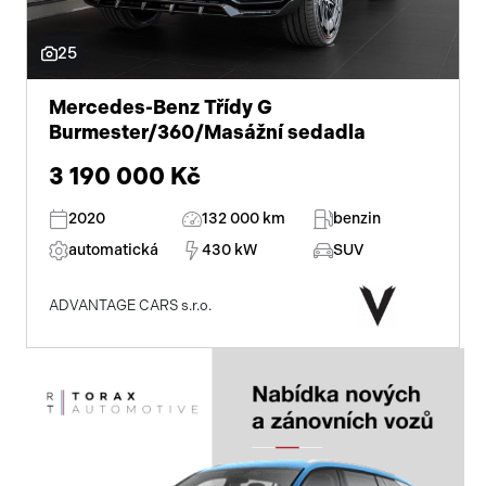
tónovaná skla
25
el. víko zavazadlového prostoru
přední světla LED
Mercedes-Benz Třídy G
Burmester/360/Masážní sedadla
adaptivní tempomat
3 190 000 Kč
pohon 4x4
2020
132 000 km
benzin
dotykové ovládání palubního počítače
automatická
430 kW
SUV
parkovací senzory přední
ADVANTAGE CARS s.r.o.
senzor světel