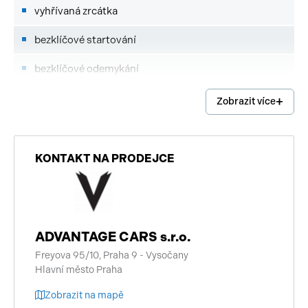
vyhřívaná zrcátka
bezklíčové startování
bezklíčové odemykání
360° monitorovací systém (AVM)
Zobrazit více
odvětrávaná sedadla
sportovní sedadla
KONTAKT NA PRODEJCE
panoramatická střecha
sportovní podvozek
ADVANTAGE CARS s.r.o.
čtyřzónová klimatizace
Freyova 95/10, Praha 9 - Vysočany
Hlavní město Praha
regulace tuhosti podvozku
Zobrazit na mapě
regulace výšky podvozku