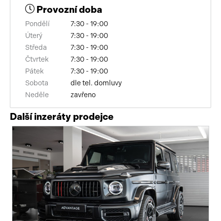
Provozní doba
pérování vzduch
Pondělí
7:30 - 19:00
el. dovírání dveří
Úterý
7:30 - 19:00
Středa
7:30 - 19:00
bluetooth
Čtvrtek
7:30 - 19:00
Pátek
7:30 - 19:00
USB
Sobota
dle tel. domluvy
Neděle
zavřeno
multifunkční volant
Další inzeráty prodejce
vyhřívaná sedadla
el. seřiditelná sedadla
alu kola
el. zrcátka
el. sklopná zrcátka