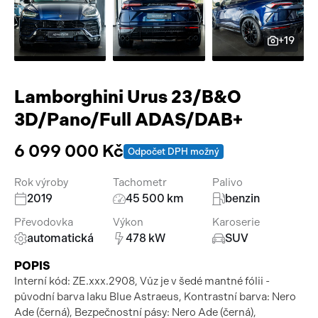
Pracovní stroje
Auto a život
+19
Náhradní díly
Videa
Příslušenství
Lamborghini Urus 23/B&O
3D/Pano/Full ADAS/DAB+
6 099 000 Kč
Odpočet DPH možný
Rok výroby
Tachometr
Palivo
2019
45 500 km
benzin
Převodovka
Výkon
Karoserie
automatická
478 kW
SUV
POPIS
Interní kód: ZE.xxx.2908, Vůz je v šedé mantné fólii -
původní barva laku Blue Astraeus, Kontrastní barva: Nero
Ade (černá), Bezpečnostní pásy: Nero Ade (černá),