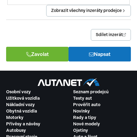
Zobrazit všechny inzeráty prodejce
Sdílet inzerát
Zavolat
Napsat
Osobní vozy
Seznam prodejců
Užitková vozidla
Testy aut
Nákladní vozy
Prověřit auto
Obytná vozidla
Novinky
Motorky
Rady a tipy
Přívěsy a návěsy
Nové modely
Autobusy
Ojetiny
Pracovní stroje
Auto a život