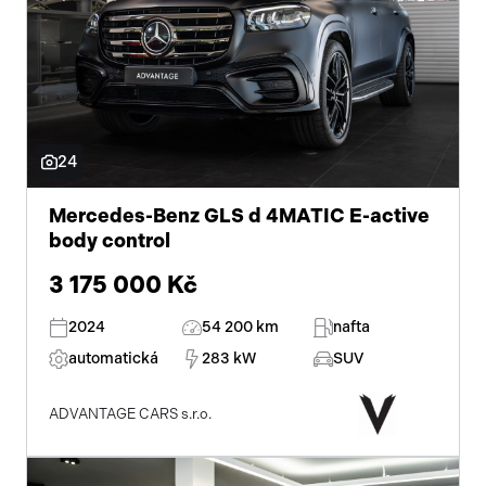
24
Mercedes-Benz GLS d 4MATIC E-active
body control
3 175 000 Kč
2024
54 200 km
nafta
automatická
283 kW
SUV
ADVANTAGE CARS s.r.o.