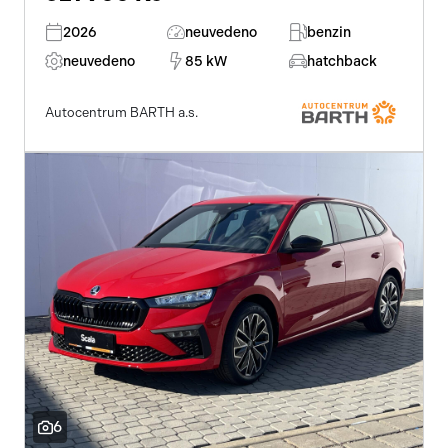
2026
neuvedeno
benzin
neuvedeno
85 kW
hatchback
Autocentrum BARTH a.s.
6