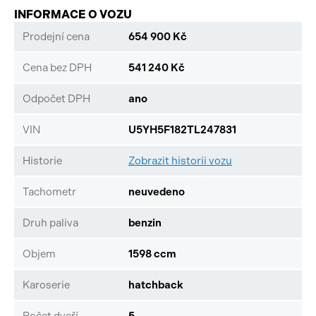
INFORMACE O VOZU
Prodejní cena
654 900 Kč
Cena bez DPH
541 240 Kč
Odpočet DPH
ano
VIN
U5YH5F182TL247831
Historie
Zobrazit historii vozu
Tachometr
neuvedeno
Druh paliva
benzin
Objem
1598 ccm
Karoserie
hatchback
Počet dveří
5