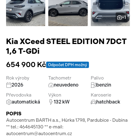
Pracovní stroje
Auto a život
+1
Náhradní díly
Videa
Příslušenství
Kia XCeed STEEL EDITION 7DCT
1,6 T-GDi
654 900 Kč
Odpočet DPH možný
Rok výroby
Tachometr
Palivo
2026
neuvedeno
benzin
Převodovka
Výkon
Karoserie
automatická
132 kW
hatchback
POPIS
Autocentrum BARTH a.s., Hůrka 1798, Pardubice - Dubina
** tel.: 464645130 ** e-mail:
autocentrum@autocentrum.cz