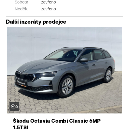
Sobota
zavřeno
Neděle
zavřeno
Další inzeráty prodejce
6
Škoda Octavia Combi Classic 6MP
1,5TSI