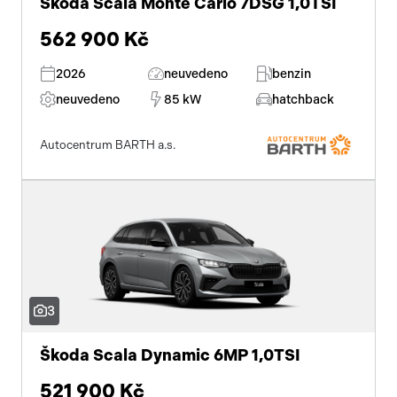
Škoda Scala Monte Carlo 7DSG 1,0TSI
562 900 Kč
2026
neuvedeno
benzin
neuvedeno
85 kW
hatchback
Autocentrum BARTH a.s.
3
Škoda Scala Dynamic 6MP 1,0TSI
521 900 Kč