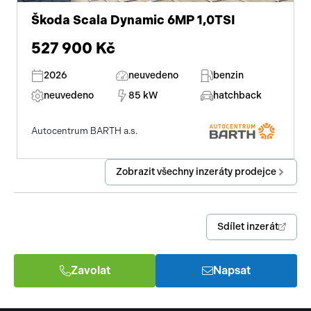
Škoda Scala Dynamic 6MP 1,0TSI
527 900 Kč
2026
neuvedeno
benzin
neuvedeno
85 kW
hatchback
Autocentrum BARTH a.s.
Zobrazit všechny inzeráty prodejce
Sdílet inzerát
Zavolat
Napsat