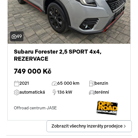
49
Subaru Forester 2,5 SPORT 4x4,
REZERVACE
749 000 Kč
2021
65 000 km
benzin
automatická
136 kW
terénní
Offroad centrum JASE
Zobrazit všechny inzeráty prodejce