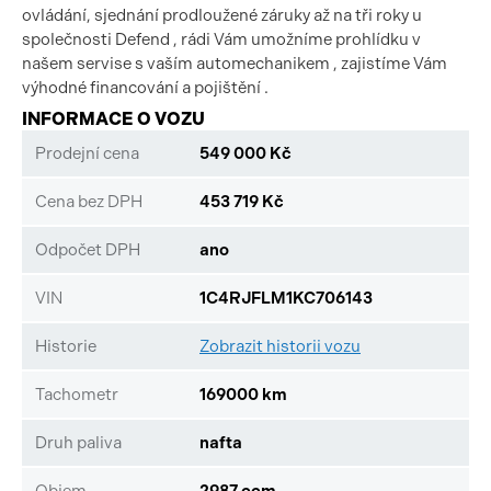
ovládání, sjednání prodloužené záruky až na tři roky u
společnosti Defend , rádi Vám umožníme prohlídku v
našem servise s vaším automechanikem , zajistíme Vám
výhodné financování a pojištění .
INFORMACE O VOZU
Prodejní cena
549 000 Kč
Cena bez DPH
453 719 Kč
Odpočet DPH
ano
VIN
1C4RJFLM1KC706143
Historie
Zobrazit historii vozu
Tachometr
169000 km
Druh paliva
nafta
Objem
2987 ccm