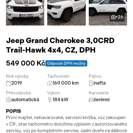
Pracovní stroje
Auto a život
+26
Náhradní díly
Videa
Příslušenství
Jeep Grand Cherokee 3,0CRD
Trail-Hawk 4x4, CZ, DPH
549 000 Kč
Odpočet DPH možný
Rok výroby
Tachometr
Palivo
2019
169 000 km
nafta
Převodovka
Výkon
Karoserie
automatická
184 kW
terénní
POPIS
První majitel, nehavarované, servisní knížka, vůz zakoupen
v ČR , stav tachometru doložíme výpisem z autorizovaného
servisu, vůz po kompletním servise, zadní dveře na dálkové