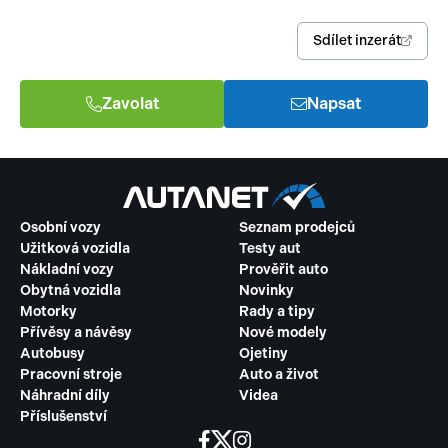
Sdílet inzerát
Zavolat
Napsat
Osobní vozy
Seznam prodejců
Užitková vozidla
Testy aut
Nákladní vozy
Prověřit auto
Obytná vozidla
Novinky
Motorky
Rady a tipy
Přívěsy a návěsy
Nové modely
Autobusy
Ojetiny
Pracovní stroje
Auto a život
Náhradní díly
Videa
Příslušenství