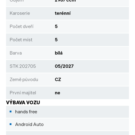
Karoserie
terénní
Počet dveří
5
Počet míst
5
Barva
bílá
STK 202705
05/2027
Země původu
CZ
První majitel
ne
VÝBAVA VOZU
hands free
Android Auto