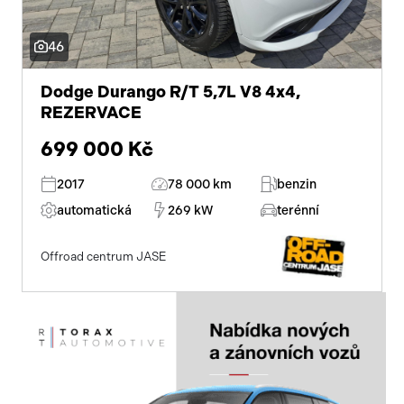
46
Dodge Durango R/T 5,7L V8 4x4,
REZERVACE
699 000 Kč
2017
78 000 km
benzin
automatická
269 kW
terénní
Offroad centrum JASE