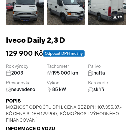
Pracovní stroje
Auto a život
+6
Náhradní díly
Videa
Příslušenství
Iveco Daily 2,3 D
129 900 Kč
Odpočet DPH možný
Rok výroby
Tachometr
Palivo
2003
195 000 km
nafta
Převodovka
Výkon
Karoserie
neuvedeno
85 kW
skříň
POPIS
MOŽNOST ODPOČTU DPH. CENA BEZ DPH 107.355,37,-
KČ CENA S DPH 129.900,-KČ MOŽNOST VÝHODNÉHO
FINANCOVÁNÍ
INFORMACE O VOZU