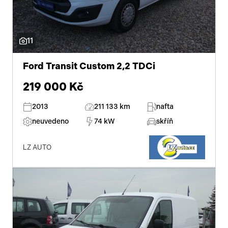
11
Ford Transit Custom 2,2 TDCi
219 000 Kč
2013
211 133 km
nafta
neuvedeno
74 kW
skříň
LZ AUTO