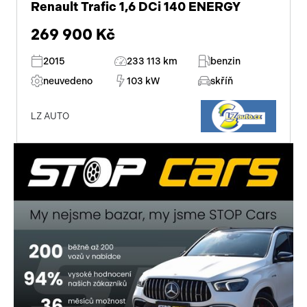
Renault Trafic 1,6 DCi 140 ENERGY
269 900 Kč
2015
233 113 km
benzin
neuvedeno
103 kW
skříň
LZ AUTO