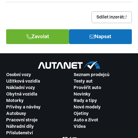
Sdílet inzerát
Zavolat
Napsat
Osobní vozy
Seznam prodejců
Užitková vozidla
Testy aut
Nákladní vozy
Prověřit auto
Obytná vozidla
Novinky
Motorky
Rady a tipy
Přívěsy a návěsy
Nové modely
Autobusy
Ojetiny
Pracovní stroje
Auto a život
Náhradní díly
Videa
Příslušenství