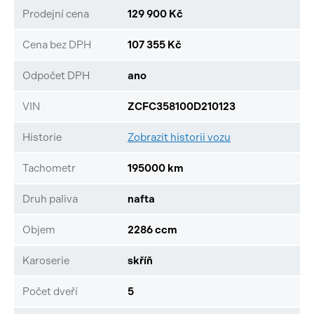
Prodejní cena
129 900 Kč
Cena bez DPH
107 355 Kč
Odpočet DPH
ano
VIN
ZCFC358100D210123
Historie
Zobrazit historii vozu
Tachometr
195000 km
Druh paliva
nafta
Objem
2286 ccm
Karoserie
skříň
Počet dveří
5