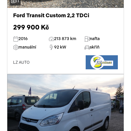
11
Ford Transit Custom 2,2 TDCi
299 900 Kč
2016
213 873 km
nafta
manuální
92 kW
skříň
LZ AUTO