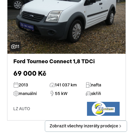
11
Ford Tourneo Connect 1,8 TDCi
69 000 Kč
2013
141 037 km
nafta
manuální
55 kW
skříň
LZ AUTO
Zobrazit všechny inzeráty prodejce