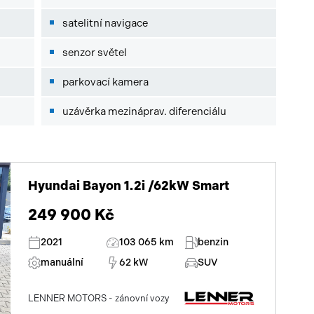
satelitní navigace
senzor světel
parkovací kamera
uzávěrka mezináprav. diferenciálu
Hyundai Bayon 1.2i /62kW Smart
249 900 Kč
2021
103 065 km
benzin
manuální
62 kW
SUV
LENNER MOTORS - zánovní vozy