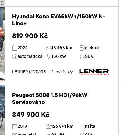
Hyundai Kona EV65kWh/150kW N-
Line+
819 900 Kč
2024
18 453 km
elektro
automatická
150 kW
SUV
LENNER MOTORS - zánovní vozy
Peugeot 5008 1.5 HDI/96kW
Servisováno
349 900 Kč
2019
126 891 km
nafta