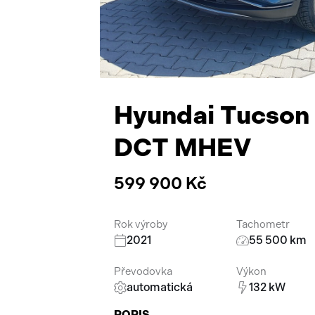
Hyundai Tucson 
DCT MHEV
599 900 Kč
Rok výroby
Tachometr
2021
55 500 km
Převodovka
Výkon
automatická
132 kW
POPIS