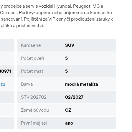
ý prodejce a servis vozidel Hyundai, Peugeot, MG a
a Citroen.. Rádi vykoupíme nebo přijmeme do komisního
nancování, Pojištění za VIP ceny či prodloužení záruky k
lňků a příslušenství.
Karoserie
SUV
Počet dveří
5
0971
Počet míst
5
ozu
Barva
modrá metalíza
STK 202702
02/2027
Země původu
CZ
První majitel
ano