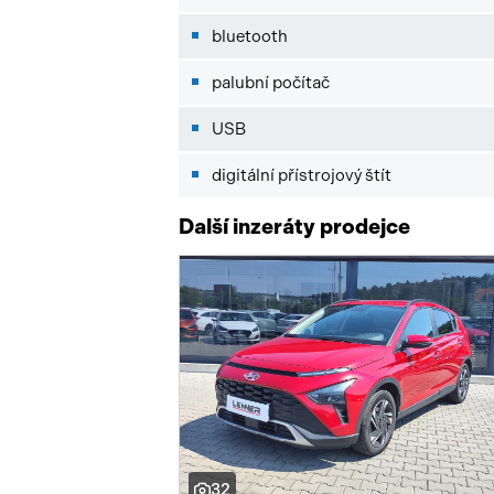
bluetooth
palubní počítač
USB
digitální přístrojový štít
Další inzeráty prodejce
32