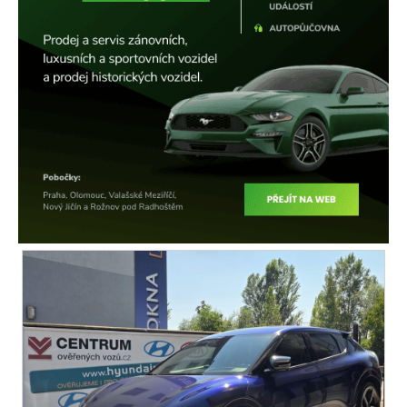
el. okna
tónovaná skla
dvouzónová klimatizace
centrál dálkový
dělená zadní sedadla
parkovací senzory zadní
posilovač řízení
stabilizace podvozku (ESP)
protiprokluzový systém kol (ASR)
ABS
tempomat