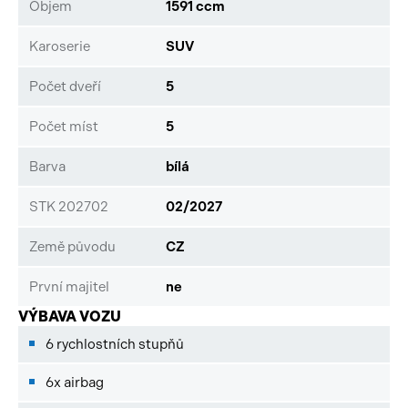
Objem
1591 ccm
Karoserie
SUV
Počet dveří
5
Počet míst
5
Barva
bílá
STK 202702
02/2027
Země původu
CZ
První majitel
ne
VÝBAVA VOZU
6 rychlostních stupňů
6x airbag