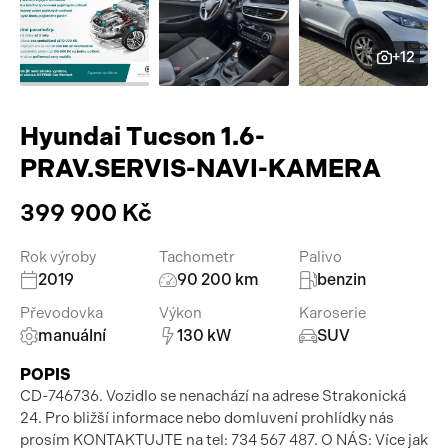
Pracovní stroje
Auto a život
+12
Náhradní díly
Videa
Příslušenství
Hyundai Tucson 1.6-
PRAV.SERVIS-NAVI-KAMERA
399 900 Kč
Rok výroby
Tachometr
Palivo
2019
90 200 km
benzin
Převodovka
Výkon
Karoserie
manuální
130 kW
SUV
POPIS
CD-746736. Vozidlo se nenachází na adrese Strakonická
24. Pro bližší informace nebo domluvení prohlídky nás
prosím KONTAKTUJTE na tel: 734 567 487. O NÁS: Více jak