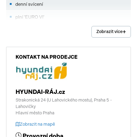
denní svícení
plní 'EURO VI'
hands free
Zobrazit více
Android Auto
Apple CarPlay
KONTAKT NA PRODEJCE
imobilizér
centrální zamykání
HYUNDAI-RÁJ.cz
digitální příjem rádia (DAB)
Strakonická 24 (U Lahovického mostu), Praha 5 -
Lahovičky
deaktivace airbagu spolujezdce
Hlavní město Praha
vyhřívaný volant
Zobrazit na mapě
senzor tlaku v pneumatikách
Provozní doba