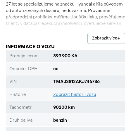
27 let se specializujeme na značku Hyundai a Kia původem
od autorizovaných dealerů, nedovážíme. Provádíme
předprodejní prohlídky, měříme tloušťku laku, prověřujeme
klienty v databázi exekucí a insolvencí, ověřujeme servisní
a technické záznamy. Zkrátka prodáváme ojeté vozy jinak.
Nabízíme výhodný protiúčet a financování. Postaráme se o
Zobrazit více
Vás i po prodeji. Ke každému vozu obdržíte ZDARMA
INFORMACE O VOZU
certifikát od Cebia, inspekční protokol a prověření v
exekuci. Nabízíme osobní odborný přístup. Inzerent si
Prodejní cena
399 900 Kč
vyhrazuje právo na uzavření všech smluvních vztahů
písemně.
Odpočet DPH
ne
VIN
TMAJ3812AKJ746736
Historie
Zobrazit historii vozu
Tachometr
90200 km
Druh paliva
benzin