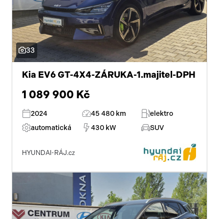
venkovní teploměr
AUX
33
klimatizovaná přihrádka
Kia EV6 GT-4X4-ZÁRUKA-1.majitel-DPH
aut. klimatizace
1 089 900 Kč
hlasové ovládání palubního počítače
2024
45 480 km
elektro
satelitní navigace
automatická
430 kW
SUV
senzor světel
HYUNDAI-RÁJ.cz
parkovací kamera