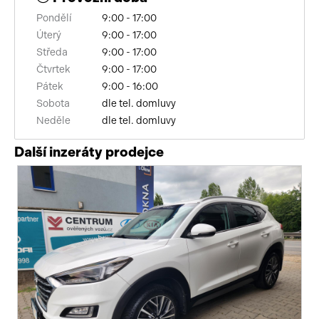
Pondělí
9:00 - 17:00
alarm
Úterý
9:00 - 17:00
zadní loketní opěrka
Středa
9:00 - 17:00
Čtvrtek
9:00 - 17:00
vnitřní teploměr
Pátek
9:00 - 16:00
Sobota
dle tel. domluvy
regulace rychlosti při jízdě ze svahu
Neděle
dle tel. domluvy
samostmívací zrcátka
Další inzeráty prodejce
airbag řidiče
bluetooth
palubní počítač
USB
autorádio