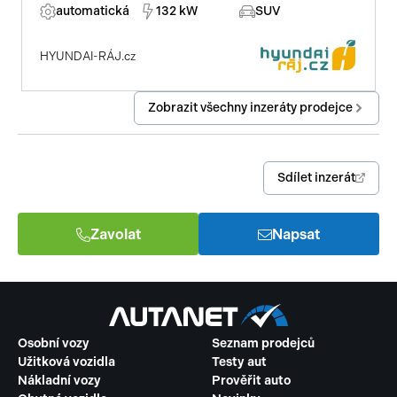
automatická
132 kW
SUV
HYUNDAI-RÁJ.cz
Zobrazit všechny inzeráty prodejce
Sdílet inzerát
Zavolat
Napsat
Osobní vozy
Seznam prodejců
Užitková vozidla
Testy aut
Nákladní vozy
Prověřit auto