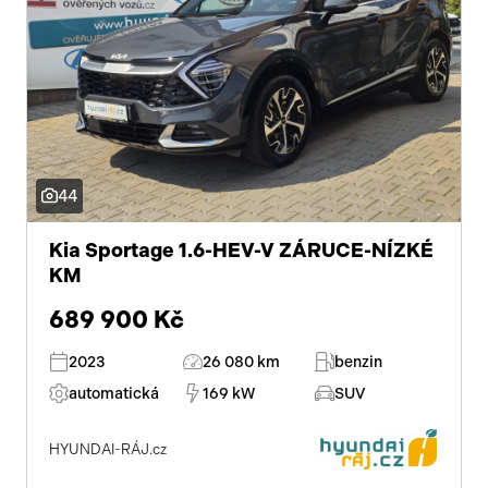
44
Kia Sportage 1.6-HEV-V ZÁRUCE-NÍZKÉ
KM
689 900 Kč
2023
26 080 km
benzin
automatická
169 kW
SUV
HYUNDAI-RÁJ.cz